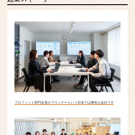
ー
集
団
|
ベ
ン
チ
ャ
ー・
成
長
企
業
か
ら
ス
プロフィット部門全員がプランナーという日本では稀有な会社です
カ
ウ
ト
が
届