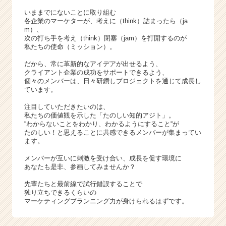
r）
いままでにないことに取り組む
各企業のマーケターが、考えに（think）詰まったら（ja
m）、
次の打ち手を考え（think）閉塞（jam）を打開するのが
私たちの使命（ミッション）。
だから、常に革新的なアイデアが出せるよう、
クライアント企業の成功をサポートできるよう、
個々のメンバーは、日々研鑽しプロジェクトを通じて成長し
ています。
注目していただきたいのは、
私たちの価値観を示した「たのしい知的アジト」。
“わからないことをわかり、わかるようにすること“が
たのしい！と思えることに共感できるメンバーが集まってい
ます。
メンバーが互いに刺激を受け合い、成長を促す環境に
あなたも是非、参画してみませんか？
先輩たちと最前線で試行錯誤することで
独り立ちできるくらいの
マーケティングプランニング力が身けられるはずです。