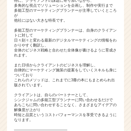
特に、クライアントの課題に寄り添いながら、
多角的な視点でソリューションを企画し、制作や実行まで
多能工型のマーケティングプランナーが主導していくところ
が
他社にはない大きな特長です。
多能工型のマーケティングプランナーは、自身のクライアン
トに対して
日々刻々と変わる最新のデジタルマーケティングの情報をわ
かりやすく翻訳し、
全体のビジネス戦略と合わせた全体像が書けるように育成さ
れます。
また日頃からクライアントのビジネスを理解し、
自律的にマーケティング施策の提案をしていくスキルも身に
ついており
これらのメソッドは、これまでに3冊の本にもまとめられ出
版されています。
クライアントは、自らのパートナーとして、
シンクジャムの多能工型プランナーに問い合わせるだけで
あちこちに問い合わせすることなく、さまざまなアイデアの
解像度が上がり
時短と品質というコストパフォーマンスを享受できるように
なります。
――――――――――――――