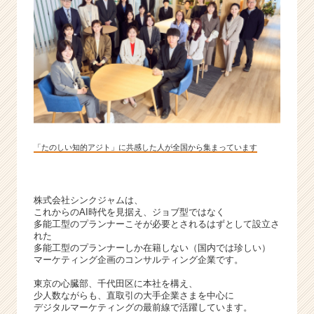
く
就
活
サ
イ
ト
チ
ア
キ
ャ
「たのしい知的アジト」に共感した人が全国から集まっています
リ
ア
（C
h
株式会社シンクジャムは、
e
これからのAI時代を見据え、ジョブ型ではなく
e
多能工型のプランナーこそが必要とされるはずとして設立さ
れた
r
多能工型のプランナーしか在籍しない（国内では珍しい）
C
マーケティング企画のコンサルティング企業です。
a
r
東京の心臓部、千代田区に本社を構え、
少人数ながらも、直取引の大手企業さまを中心に
e
デジタルマーケティングの最前線で活躍しています。
e