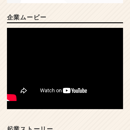
を
磨
企業ムービー
く
｜
他
に
類
を
見
な
多
能
工
型
マ
ー
ケ
プ
ラ
ン
ナ
起業ストーリー