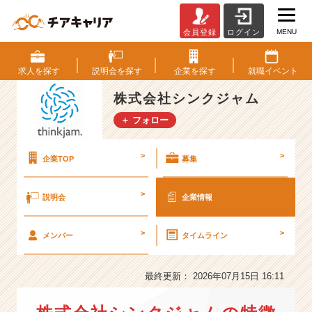
MENU
会員登録
ログイン
株
式
会
求人を
探す
説明会を
探す
企業を
探す
就職
イベント
社
シ
株式会社シンクジャム
ン
＋ フォロー
ク
ジ
ャ
>
>
企業TOP
募集
ム
の
>
説明会
企業情報
会
社
情
>
>
メンバー
タイムライン
報
-
挑
最終更新： 2026年07月15日 16:11
戦
の