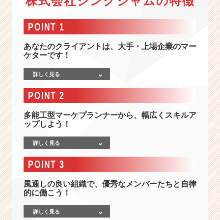
株式会社シンクジャムの特徴
舞
台
は
POINT 1
大
手
あなたのクライアントは、大手・上場企業のマー
企
ケターです！
業
1
詳しく見る
0
POINT 2
0％
｜
多能工型マーケプランナーから、幅広くスキルア
企
ップしよう！
画
の
詳しく見る
最
前
POINT 3
線
で
風通しの良い組織で、優秀なメンバーたちと自律
キ
的に働こう！
ャ
リ
詳しく見る
ア