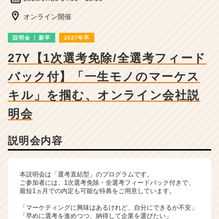
チ
ャ
オンライン開催
ー・
成
説明会
新卒
2027年卒
長
企
27Y【1次選考免除/全選考フィード
業
バック付】「一生モノのマーケス
か
ら
キル」を掴む、オンライン会社説
ス
カ
明会
ウ
ト
が
説明会内容
届
く
就
本説明会は「選考直結型」のプログラムです。
活
ご参加者には、1次選考免除・全選考フィードバック付きで、
サ
最短1ヵ月での内定も可能な特典をご用意しています。
イ
「マーケティングに興味はあるけれど、自分にできるか不安」
ト
「早めに選考を進めつつ、納得して企業を選びたい」
チ