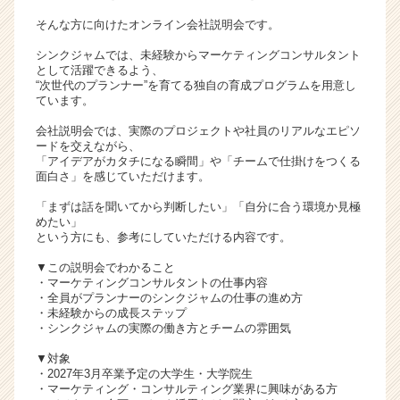
ア
そんな方に向けたオンライン会社説明会です。
キ
ャ
シンクジャムでは、未経験からマーケティングコンサルタント
として活躍できるよう、
リ
“次世代のプランナー”を育てる独自の育成プログラムを用意し
ア
ています。
（C
h
会社説明会では、実際のプロジェクトや社員のリアルなエピソ
ードを交えながら、
e
「アイデアがカタチになる瞬間」や「チームで仕掛けをつくる
e
面白さ」を感じていただけます。
r
C
「まずは話を聞いてから判断したい」「自分に合う環境か見極
めたい」
a
という方にも、参考にしていただける内容です。
r
e
▼この説明会でわかること
e
・マーケティングコンサルタントの仕事内容
・全員がプランナーのシンクジャムの仕事の進め方
r）
・未経験からの成長ステップ
・シンクジャムの実際の働き方とチームの雰囲気
▼対象
・2027年3月卒業予定の大学生・大学院生
・マーケティング・コンサルティング業界に興味がある方