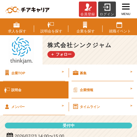
MENU
会員登録
ログイン
株
式
会
求人を
探す
説明会を
探す
企業を
探す
就職
イベント
社
シ
株式会社シンクジャム
ン
＋ フォロー
ク
ジ
ャ
>
>
企業TOP
募集
ム
の
説
>
説明会
企業情報
明
会
>
>
詳
メンバー
タイムライン
細
|
受付中
ベ
ン
2026/07/23 14:00〜15:00