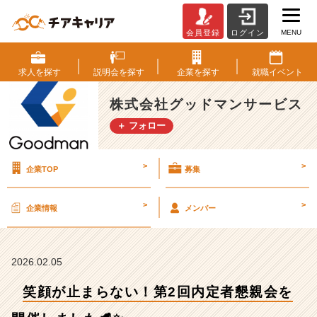
MENU
会員登録
ログイン
笑
顔
が
求人を
探す
説明会を
探す
企業を
探す
就職
イベント
止
ま
株式会社グッドマンサービス
ら
＋ フォロー
な
い！
第
>
>
企業TOP
募集
2
回
内
>
>
企業情報
メンバー
定
者
懇
親
2026.02.05
会
笑顔が止まらない！第2回内定者懇親会を
を
開