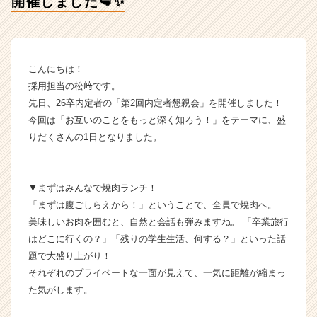
開催しました🥩✨
催
し
ま
し
た
こんにちは！
🥩
採用担当の松﨑です。
✨
先日、26卒内定者の「第2回内定者懇親会」を開催しました！
【株
今回は「お互いのことをもっと深く知ろう！」をテーマに、盛
式
りだくさんの1日となりました。
会
社
グ
ッ
▼まずはみんなで焼肉ランチ！
ド
「まずは腹ごしらえから！」ということで、全員で焼肉へ。
マ
美味しいお肉を囲むと、自然と会話も弾みますね。 「卒業旅行
ン
はどこに行くの？」「残りの学生生活、何する？」といった話
サ
題で大盛り上がり！
ー
ビ
それぞれのプライベートな一面が見えて、一気に距離が縮まっ
ス
た気がします。
の
タ