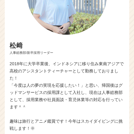
r
e
e
r）
松﨑
人事総務部/新卒採用リーダー
2018年に大学卒業後、インドネシアに移り住み東南アジアで
高校のアシスタントティーチャーとして勤務しておりまし
た！
「今度は人の夢の実現を応援したい！」と思い、帰国後はグ
ッドマンサービスの採用課として入社し、現在は人事総務部
として、採用業務や社員面談・育児休業等の対応を行ってい
ます＾＾
趣味は旅行とアニメ鑑賞です！今年はスカイダイビングに挑
戦します！🌞