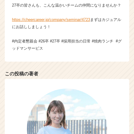
が
27卒の皆さんも、こんな温かいチームの仲間になりませんか？
届
く
https://cheercareer.jp/company/seminar/4723
まずはカジュアル
就
にお話ししましょう！
活
サ
#内定者懇親会 #26卒 #27卒 #採用担当の日常 #焼肉ランチ #グ
イ
ト
ッドマンサービス
チ
ア
キ
ャ
この投稿の著者
リ
ア
（C
h
e
e
r
C
a