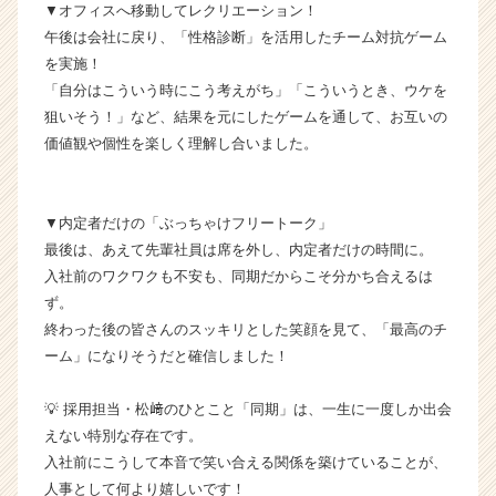
▼オフィスへ移動してレクリエーション！
イ
午後は会社に戻り、「性格診断」を活用したチーム対抗ゲーム
ム
を実施！
ラ
「自分はこういう時にこう考えがち」「こういうとき、ウケを
イ
ン】
狙いそう！」など、結果を元にしたゲームを通して、お互いの
|
価値観や個性を楽しく理解し合いました。
ベ
ン
チ
▼内定者だけの「ぶっちゃけフリートーク」
ャ
最後は、あえて先輩社員は席を外し、内定者だけの時間に。
ー・
入社前のワクワクも不安も、同期だからこそ分かち合えるは
成
長
ず。
企
終わった後の皆さんのスッキリとした笑顔を見て、「最高のチ
業
ーム」になりそうだと確信しました！
か
ら
💡 採用担当・松﨑のひとこと「同期」は、一生に一度しか出会
ス
えない特別な存在です。
カ
入社前にこうして本音で笑い合える関係を築けていることが、
ウ
ト
人事として何より嬉しいです！