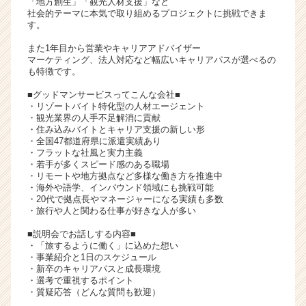
「地方創生」「観光人材支援」など
イ
社会的テーマに本気で取り組めるプロジェクトに挑戦できま
す。
ト
チ
また1年目から営業やキャリアアドバイザー
ア
マーケティング、法人対応など幅広いキャリアパスが選べるの
キ
も特徴です。
ャ
■グッドマンサービスってこんな会社■
リ
・リゾートバイト特化型の人材エージェント
ア
・観光業界の人手不足解消に貢献
（C
・住み込みバイトとキャリア支援の新しい形
・全国47都道府県に派遣実績あり
h
・フラットな社風と実力主義
e
・若手が多くスピード感のある職場
e
・リモートや地方拠点など多様な働き方を推進中
r
・海外や語学、インバウンド領域にも挑戦可能
・20代で拠点長やマネージャーになる実績も多数
C
・旅行や人と関わる仕事が好きな人が多い
a
r
■説明会でお話しする内容■
e
・「旅するように働く」に込めた想い
e
・事業紹介と1日のスケジュール
・新卒のキャリアパスと成長環境
r）
・選考で重視するポイント
・質疑応答（どんな質問も歓迎）