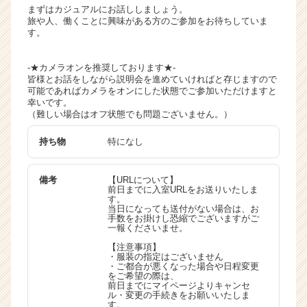
まずはカジュアルにお話ししましょう。
旅や人、働くことに興味がある方のご参加をお待ちしていま
す。
-★カメラオンを推奨しております★-
皆様とお話をしながら説明会を進めていければと存じますので
可能であればカメラをオンにした状態でご参加いただけますと
幸いです。
（難しい場合はオフ状態でも問題ございません。）
持ち物
特になし
備考
【URLについて】
前日までに入室URLをお送りいたしま
す。
当日になっても送付がない場合は、お
手数をお掛けし恐縮でございますがご
一報くださいませ。
【注意事項】
・服装の指定はございません
・ご都合が悪くなった場合や日程変更
をご希望の際は、
前日までにマイページよりキャンセ
ル・変更の手続きをお願いいたしま
す。