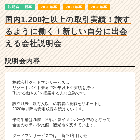
|
説明会
新卒
2026年卒
2027年卒
2028年卒
ベ
ン
国内1,200社以上の取引実績！旅す
チ
ャ
るように働く！新しい自分に出会
ー・
成
える会社説明会
長
企
説明会内容
業
か
ら
ス
株式会社グッドマンサービスは
カ
リゾートバイト業界で20年以上の実績を持つ、
“旅する働き方”を提案する人材企業です。
ウ
ト
設立以来、数万人以上の若者の挑戦をサポートし、
が
2020年以降も安定成長を続けています。
届
平均年齢は29歳。20代・新卒メンバーが中心となって
く
全国のホテルや旅館、観光地を支えています。
就
活
グッドマンサービスでは、新卒1年目から
サ