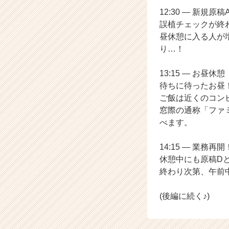
r）
12:30 ― 新規
誤植チェックが終
昼休憩に入る人が
り…！
13:15 ― お昼休憩
待ちに待ったお昼
ご飯は近くのコン
窓際の通称「ファ
べます。
14:15 ― 業務再開
休憩中にも原稿D
終わり次第、午前
(後編に続く♪)