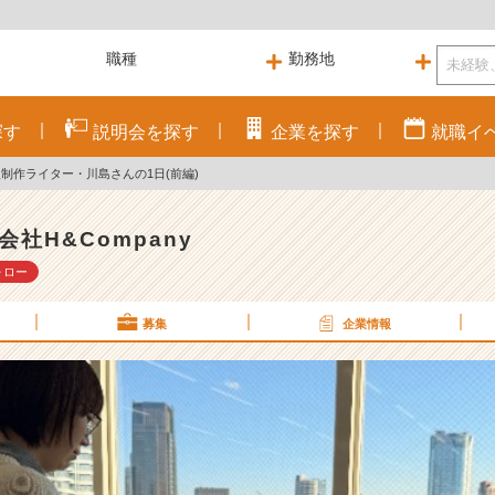
探す
説明会を
探す
企業を
探す
就職
イ
制作ライター・川島さんの1日(前編)
会社H&Company
ォロー
募集
企業情報