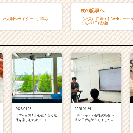
次の記事へ
】求人制作ライター・川島さ
【社員に密着！】Webマーケ
くんの1日(後編)
2026.04.28
2026.04.24
【GW目前！】心置きなく連
H&Company 会社説明会 ～5
休を楽しむために…♪
月の日程を追加しました～