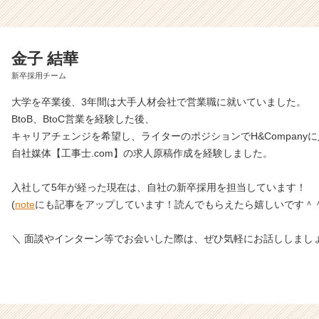
金子 結華
新卒採用チーム
大学を卒業後、3年間は大手人材会社で営業職に就いていました。
BtoB、BtoC営業を経験した後、
キャリアチェンジを希望し、ライターのポジションでH&Company
自社媒体【工事士.com】の求人原稿作成を経験しました。
入社して5年が経った現在は、自社の新卒採用を担当しています！
(
note
にも記事をアップしています！読んでもらえたら嬉しいです＾＾
＼ 面談やインターン等でお会いした際は、ぜひ気軽にお話ししましょ