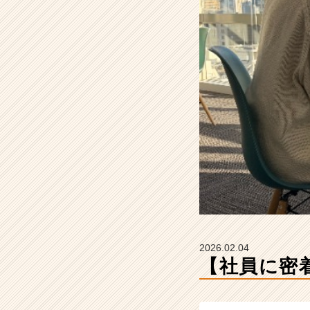
1
日
(前
編)
【株
式
会
社
H
&
C
o
m
p
a
n
y
2026.02.04
の
【社員に密
タ
イ
ム