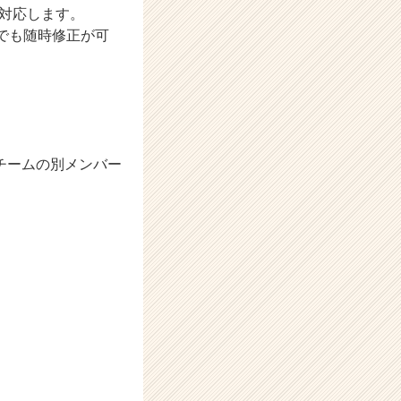
対応します。
でも随時修正が可
。
チームの別メンバー