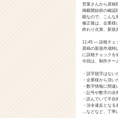
営業さんから原稿
就
掲載開始前の確認
活
サ
能なので、こんな
イ
修正後は、企業様
ト
終わり次第、新規
チ
ア
11:45 ― 誤植チ
キ
原稿の新規作成時
ャ
に誤植チェックを
リ
ア
今回は、制作チー
（C
h
・誤字脱字はない
e
・企業様から頂い
e
・数字情報に間違
r
・記号や数字の全
C
・読んでいて不自
a
r
・法令違反となる
e
…などなど、丁寧
e