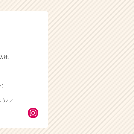
に入社。
)
う♪ ／