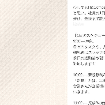
ラ
イ
少しでもH&Com
ン】
と思い、社員の1
|
ぜひ、最後まで読
ベ
=====
ン
チ
【1日のスケジュ
ャ
ー・
9:30 ― 朝礼
成
各々のタスクや、
長
朝礼後はスラック
企
前日の退勤後や朝
業
対応します！
か
ら
10:00 ― 新規原
ス
カ
「新規」とは、工
ウ
営業さんが企業様
ト
いきます。
が
届
11:00 ― 原稿B
く