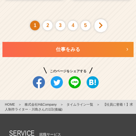
1
2
3
4
5
仕事をみる
このページをシェアする
HOME
＞
株式会社H&Company
＞
タイムライン一覧
＞
【社員に密着！】求
人制作ライター・川島さんの1日(後編)
SERVICE
就職サービス