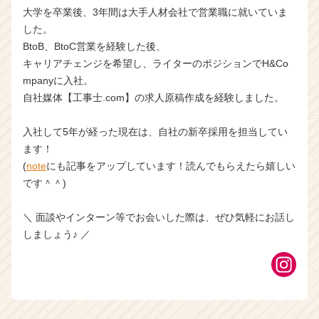
大学を卒業後、3年間は大手人材会社で営業職に就いていま
した。
BtoB、BtoC営業を経験した後、
キャリアチェンジを希望し、ライターのポジションでH&Co
mpanyに入社。
自社媒体【工事士.com】の求人原稿作成を経験しました。
入社して5年が経った現在は、自社の新卒採用を担当してい
ます！
(
note
にも記事をアップしています！読んでもらえたら嬉しい
です＾＾)
＼ 面談やインターン等でお会いした際は、ぜひ気軽にお話し
しましょう♪ ／