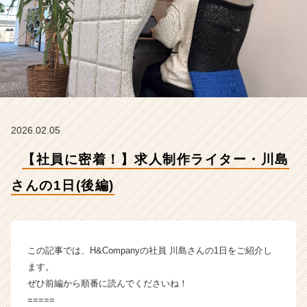
日
(後
編)
【株
式
会
社
H
&
2026.02.05
C
o
【社員に密着！】求人制作ライター・川島
m
p
さんの1日(後編)
a
n
y
の
タ
この記事では、H&Companyの社員 川島さんの1日をご紹介し
イ
ます。
ム
ぜひ前編から順番に読んでくださいね！
ラ
=====
イ