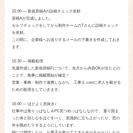
ン】
15:00 ― 新規原稿Aの誤植チェック依頼
|
ベ
原稿Aが完成しました。
ン
セルフチェックをしてから制作チームのTさんに誤植チェック
チ
を依頼。
ャ
この間に、企業様へお送りするメールの下書きを作成しておき
ー・
ます。
成
長
15:30 ― 掲載処理
企
業
先週作成した新規原稿Fについて、先方から内容OKが出たとの
か
ことで、無事に掲載開始が確定！
ら
営業・事務・制作で連携しながら、工事士.comに求人を載せる
ス
ための処理をしていきます。
カ
ウ
16:00 ― ほどよく息抜き♪
ト
仕事中は座りっぱなし＆PC見つめっぱなしなので、 凝り固ま
が
届
った体と頭と心をほぐすべく、意識的に立ち上がったり、窓の
く
外を眺めたりするようにしています。
就
時には雑談したり、お菓子を食べてエネルギーチャージしたり