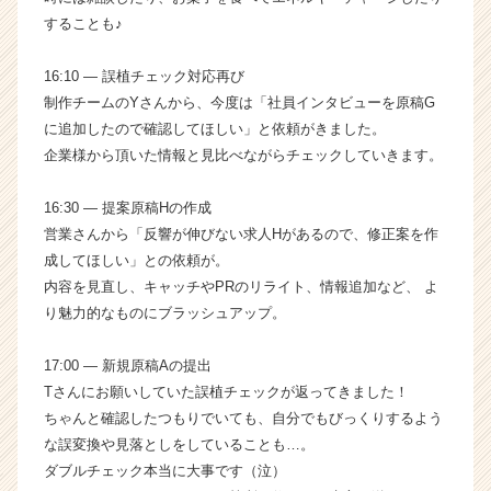
活
することも♪
サ
イ
16:10 ― 誤植チェック対応再び
ト
制作チームのYさんから、今度は「社員インタビューを原稿G
チ
ア
に追加したので確認してほしい」と依頼がきました。
キ
企業様から頂いた情報と見比べながらチェックしていきます。
ャ
リ
16:30 ― 提案原稿Hの作成
ア
営業さんから「反響が伸びない求人Hがあるので、修正案を作
（C
成してほしい」との依頼が。
h
内容を見直し、キャッチやPRのリライト、情報追加など、 よ
e
e
り魅力的なものにブラッシュアップ。
r
C
17:00 ― 新規原稿Aの提出
a
Tさんにお願いしていた誤植チェックが返ってきました！
r
ちゃんと確認したつもりでいても、自分でもびっくりするよう
e
な誤変換や見落としをしていることも…。
e
ダブルチェック本当に大事です（泣）
r）