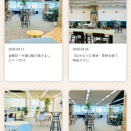
2026.04.17
2026.04.15
金曜日！今週も駆け抜けまし
【おかえり】産休・育休を経て、
た〜！🏃‍♀️💨
時短ママに。