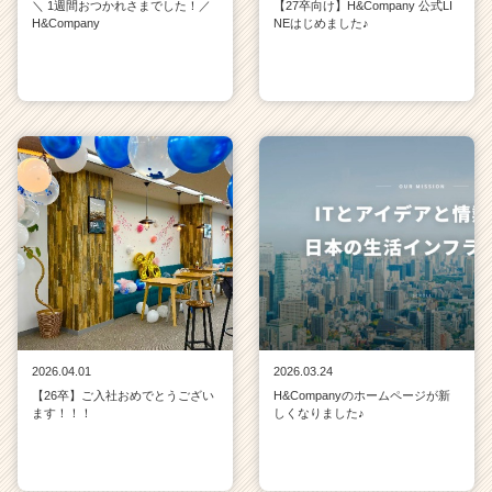
＼ 1週間おつかれさまでした！／
【27卒向け】H&Company 公式LI
H&Company
NEはじめました♪
2026.04.01
2026.03.24
【26卒】ご入社おめでとうござい
H&Companyのホームページが新
ます！！！
しくなりました♪