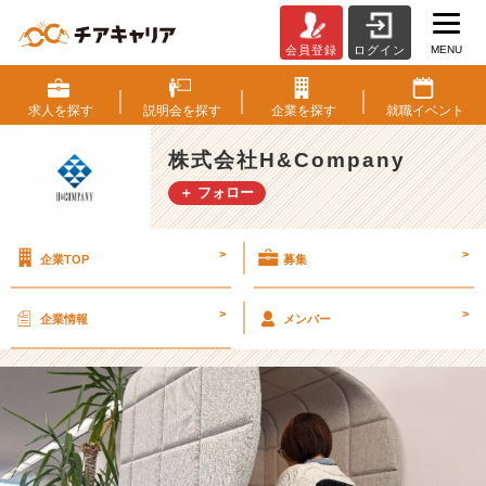
MENU
会員登録
ログイン
【社
員
に
求人を
探す
説明会を
探す
企業を
探す
就職
イベント
密
着！】
株式会社H&Company
求
＋ フォロー
人
制
作
>
>
企業TOP
募集
ラ
イ
タ
>
>
企業情報
メンバー
ー・
川
島
さ
ん
の
1