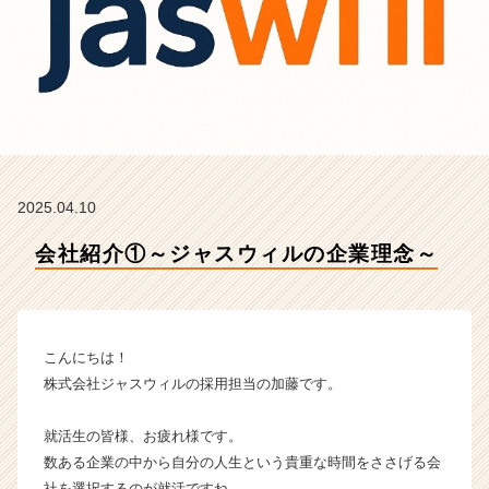
式
会
社
ジ
ャ
ス
ウ
ィ
ル
2025.04.10
の
タ
会社紹介①～ジャスウィルの企業理念～
イ
ム
ラ
イ
ン】
こんにちは！
|
株式会社ジャスウィルの採用担当の加藤です。
ベ
ン
就活生の皆様、お疲れ様です。
チ
数ある企業の中から自分の人生という貴重な時間をささげる会
ャ
ー・
社を選択するのが就活ですね。