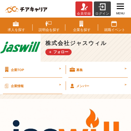
MENU
会員登録
ログイン
会
社
紹
求人を
探す
説明会を
探す
企業を
探す
就職
イベント
介
①
株式会社ジャスウィル
～
＋ フォロー
ジ
ャ
ス
>
>
企業TOP
募集
ウ
ィ
ル
>
>
企業情報
メンバー
の
企
業
理
念
～
【株