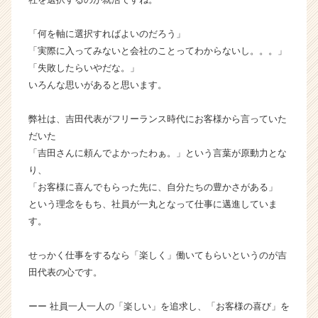
成
長
「何を軸に選択すればよいのだろう」
企
「実際に入ってみないと会社のことってわからないし。。。」
業
「失敗したらいやだな。」
か
いろんな思いがあると思います。
ら
ス
カ
弊社は、吉田代表がフリーランス時代にお客様から言っていた
ウ
だいた
ト
「吉田さんに頼んでよかったわぁ。」という言葉が原動力とな
が
り、
届
「お客様に喜んでもらった先に、自分たちの豊かさがある」
く
という理念をもち、社員が一丸となって仕事に邁進していま
就
す。
活
サ
イ
せっかく仕事をするなら「楽しく」働いてもらいというのが吉
ト
田代表の心です。
チ
ア
ーー 社員一人一人の「楽しい」を追求し、「お客様の喜び」を
キ