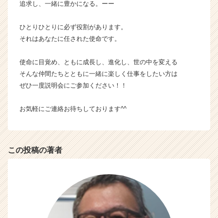
追求し、一緒に豊かになる。ーー
ャ
リ
ア
ひとりひとりに必ず役割があります。
（C
それはあなたに任された使命です。
h
e
使命に目覚め、ともに成長し、進化し、世の中を変える
e
そんな仲間たちとともに一緒に楽しく仕事をしたい方は
r
ぜひ一度説明会にご参加ください！！
C
a
r
お気軽にご連絡お待ちしております^^
e
e
r）
この投稿の著者