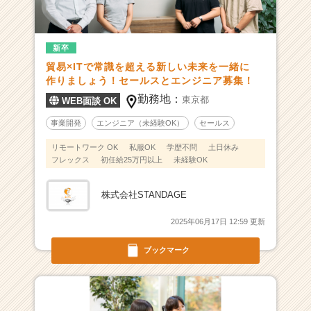
-
貿
易
業
新卒
界
貿易×ITで常識を超える新しい未来を一緒に
に
作りましょう！セールスとエンジニア募集！
イ
勤務地：
東京都
WEB面談 OK
ノ
ベ
事業開発
エンジニア（未経験OK）
セールス
ー
リモートワーク OK
私服OK
学歴不問
土日休み
シ
フレックス
初任給25万円以上
未経験OK
ョ
ン
を
株式会社STANDAGE
起
こ
2025年06月17日 12:59 更新
す
ブックマーク
プ
ラ
ッ
ト
フ