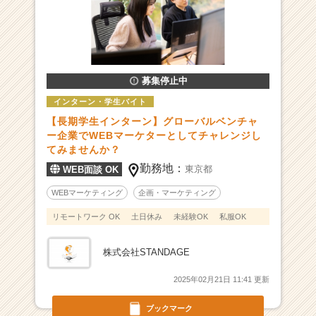
ォ
ー
ム
を
開
募集停止中
発！
貿
インターン・学生バイト
易
【長期学生インターン】グローバルベンチャ
T
ー企業でWEBマーケターとしてチャレンジし
e
てみませんか？
c
勤務地：
東京都
WEB面談 OK
h
ベ
WEBマーケティング
企画・マーケティング
ン
リモートワーク OK
土日休み
未経験OK
私服OK
チ
ャ
ー！
株式会社STANDAGE
|
ベ
2025年02月21日 11:41 更新
ン
ブックマーク
チ