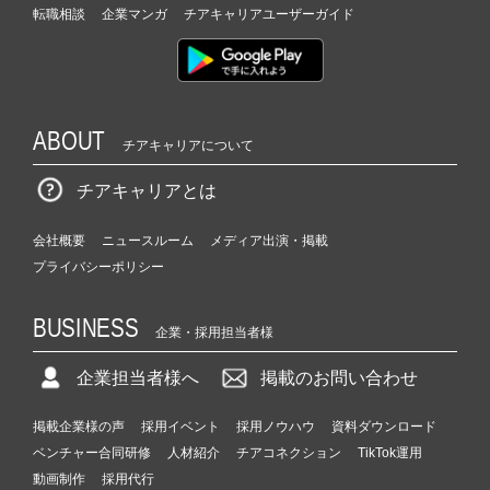
ア
転職相談
企業マンガ
チアキャリアユーザーガイド
キ
ャ
リ
ア
（C
ABOUT
h
チアキャリアについて
e
e
チアキャリアとは
r
C
会社概要
ニュースルーム
メディア出演・掲載
a
プライバシーポリシー
r
e
BUSINESS
e
企業・採用担当者様
r）
企業担当者様へ
掲載のお問い合わせ
掲載企業様の声
採用イベント
採用ノウハウ
資料ダウンロード
ベンチャー合同研修
人材紹介
チアコネクション
TikTok運用
動画制作
採用代行