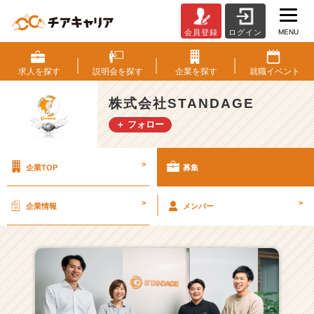
MENU
会員登録
ログイン
株
式
会
求人を
探す
説明会を
探す
企業を
探す
就職
イベント
社
S
株式会社STANDAGE
T
＋ フォロー
A
N
D
>
企業TOP
募集
A
G
E
>
>
企業情報
メンバー
の
採
用/
求
人
一
覧