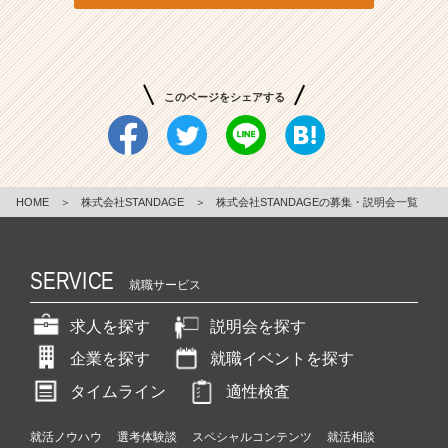
ャ
ー・
成
長
企
このページをシェアする
業
か
ら
ス
カ
HOME
＞
株式会社STANDAGE
＞
株式会社STANDAGEの募集・説明会一覧
ウ
ト
が
SERVICE
届
就職サービス
く
求人を探す
説明会を探す
就
活
企業を探す
就職イベントを探す
サ
イ
タイムライン
適性検査
ト
チ
就活ノウハウ
選考体験談
スペシャルコンテンツ
就活相談