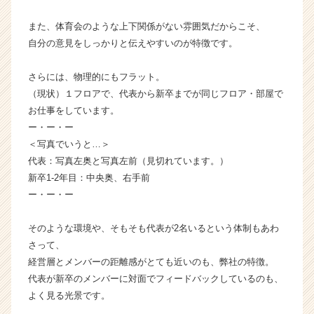
|
また、体育会のような上下関係がない雰囲気だからこそ、
ベ
ン
自分の意見をしっかりと伝えやすいのが特徴です。
チ
ャ
さらには、物理的にもフラット。
ー・
（現状）１フロアで、代表から新卒までが同じフロア・部屋で
成
お仕事をしています。
長
ー・ー・ー
企
＜写真でいうと…＞
業
か
代表：写真左奥と写真左前（見切れています。）
ら
新卒1-2年目：中央奥、右手前
ス
ー・ー・ー
カ
ウ
そのような環境や、そもそも代表が2名いるという体制もあわ
ト
さって、
が
経営層とメンバーの距離感がとても近いのも、弊社の特徴。
届
く
代表が新卒のメンバーに対面でフィードバックしているのも、
就
よく見る光景です。
活