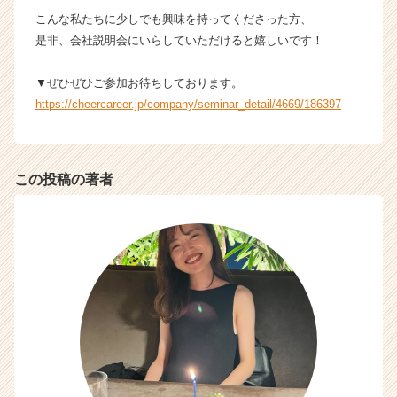
サ
こんな私たちに少しでも興味を持ってくださった方、
イ
是非、会社説明会にいらしていただけると嬉しいです！
ト
チ
▼ぜひぜひご参加お待ちしております。
ア
キ
https://cheercareer.jp/company/seminar_detail/4669/186397
ャ
リ
ア
（C
この投稿の著者
h
e
e
r
C
a
r
e
e
r）