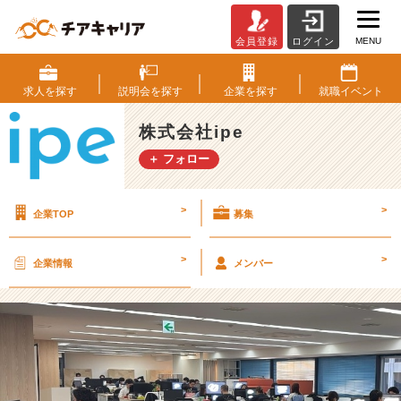
MENU
会員登録
ログイン
フ
ラ
ッ
求人を
探す
説明会を
探す
企業を
探す
就職
イベント
ト
で
株式会社ipe
風
＋ フォロー
通
し
の
>
>
企業TOP
募集
良
い
職
>
>
企業情報
メンバー
場
【デ
ジ
タ
ル
マ
ー