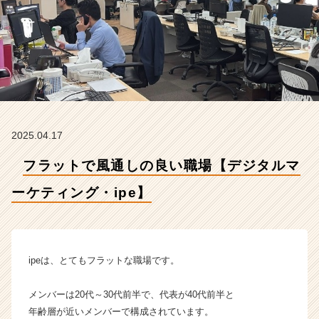
ケ
テ
ィ
ン
グ・
i
p
e】
【株
2025.04.17
式
会
フラットで風通しの良い職場【デジタルマ
社
i
ーケティング・ipe】
p
e
の
タ
イ
ipeは、とてもフラットな職場です。
ム
ラ
メンバーは20代～30代前半で、代表が40代前半と
イ
年齢層が近いメンバーで構成されています。
ン】