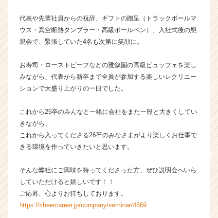
チ
代表や先輩社員からの祝辞、ギフトの贈呈（トラックボールマ
ャ
ー・
ウス・真空断熱タンブラー・高級ボールペン）、入社式後の懇
成
親会で、緊張していた4名も次第に笑顔に。
長
企
お寿司・ローストビーフなどの雅叙園の高級ビュッフェを楽し
業
みながら、代表から新卒まで全員が参加する楽しいレクリエー
か
ションで大盛り上がりの一日でした。
ら
ス
カ
これから25卒のみんなと一緒に会社をまた一段と大きくしてい
ウ
きながら、
ト
これから入ってくださる26卒のみなさまがより楽しくお仕事で
が
きる環境を作っていきたいと思います。
届
く
そんな弊社にご興味を持ってくださった方、ぜひ説明会へいら
就
していただけると嬉しいです！！
活
サ
ご応募、心よりお待ちしております。
イ
https://cheercareer.jp/company/seminar/4669
ト