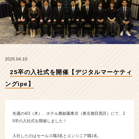
ン
グ
i
p
e】
【株
式
会
社
2025.04.10
i
p
25卒の入社式を開催【デジタルマーケティ
e
の
ングipe】
タ
イ
ム
ラ
イ
先週の4/3（木）、ホテル雅叙園東京（東京都目黒区）にて、2
ン】
5卒の入社式を開催しました！
|
ベ
入社したのはセールス職3名とエンジニア職1名。
ン