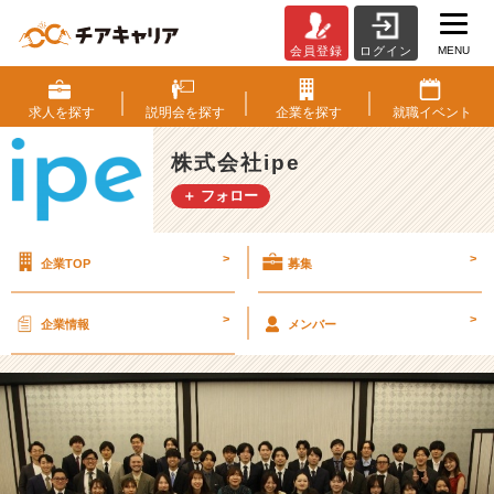
MENU
会員登録
ログイン
2
5
卒
求人を
探す
説明会を
探す
企業を
探す
就職
イベント
の
入
株式会社ipe
社
＋ フォロー
式
を
開
>
>
企業TOP
募集
催
【デ
ジ
>
>
企業情報
メンバー
タ
ル
マ
ー
ケ
テ
ィ