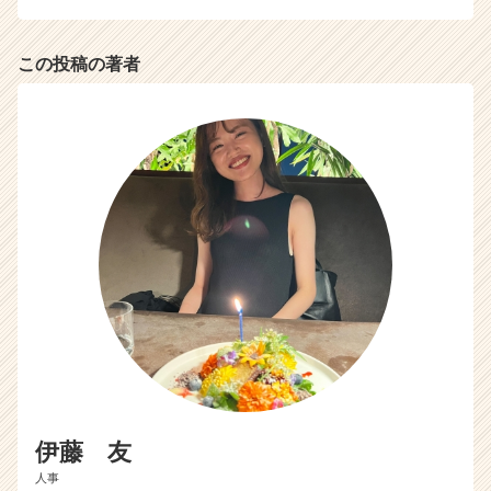
チ
ア
キ
この投稿の著者
ャ
リ
ア
（C
h
e
e
r
C
a
r
e
e
r）
伊藤 友
人事