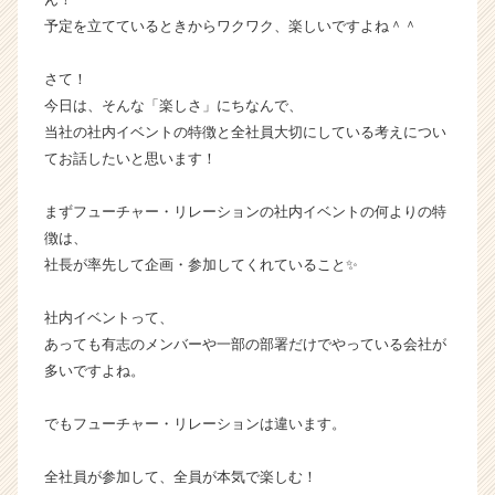
ャ
予定を立てているときからワクワク、楽しいですよね＾＾
ー・
成
さて！
長
今日は、そんな「楽しさ」にちなんで、
企
当社の社内イベントの特徴と全社員大切にしている考えについ
業
てお話したいと思います！
か
ら
ス
まずフューチャー・リレーションの社内イベントの何よりの特
カ
徴は、
ウ
社長が率先して企画・参加してくれていること✨
ト
が
社内イベントって、
届
あっても有志のメンバーや一部の部署だけでやっている会社が
く
就
多いですよね。
活
サ
でもフューチャー・リレーションは違います。
イ
ト
全社員が参加して、全員が本気で楽しむ！
チ