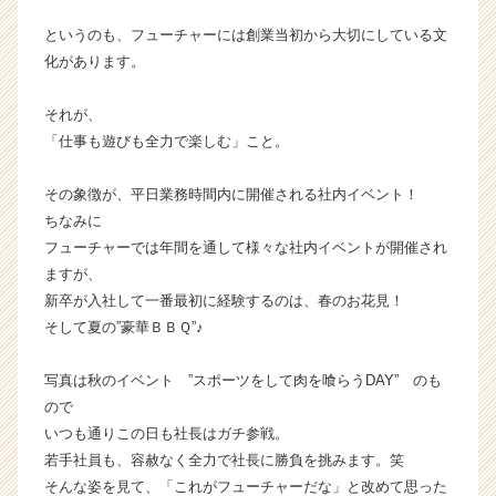
ア
というのも、フューチャーには創業当初から大切にしている文
キ
ャ
化があります。
リ
ア
それが、
（C
「仕事も遊びも全力で楽しむ」こと。
h
e
その象徴が、平日業務時間内に開催される社内イベント！
e
ちなみに
r
C
フューチャーでは年間を通して様々な社内イベントが開催され
a
ますが、
r
新卒が入社して一番最初に経験するのは、春のお花見！
e
そして夏の”豪華ＢＢＱ”♪
e
r）
写真は秋のイベント ”スポーツをして肉を喰らうDAY” のも
ので
いつも通りこの日も社長はガチ参戦。
若手社員も、容赦なく全力で社長に勝負を挑みます。笑
そんな姿を見て、「これがフューチャーだな」と改めて思った