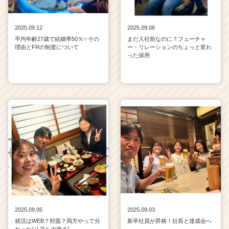
2025.09.12
2025.09.08
平均年齢27歳で結婚率50％✨その
まだ入社前なのに？フューチャ
理由とFRの制度について
ー・リレーションのちょっと変わ
った採用
2025.09.05
2025.09.03
就活はWEB？対面？両方やって分
新卒社員が昇格！社長と達成会へ
かった“リアルの強さ”