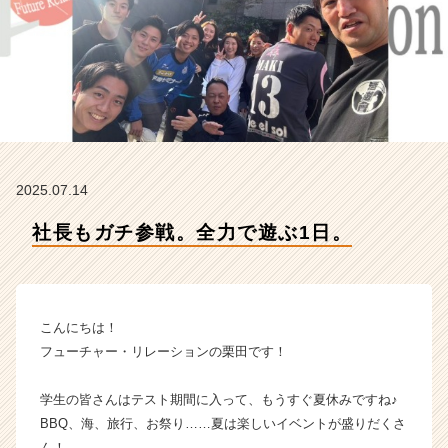
ュ
ー
チ
ャ
ー・
リ
レ
ー
シ
2025.07.14
ョ
ン
社長もガチ参戦。全力で遊ぶ1日。
の
タ
イ
ム
ラ
こんにちは！
イ
フューチャー・リレーションの栗田です！
ン】
|
学生の皆さんはテスト期間に入って、もうすぐ夏休みですね♪
ベ
BBQ、海、旅行、お祭り……夏は楽しいイベントが盛りだくさ
ン
チ
ん！