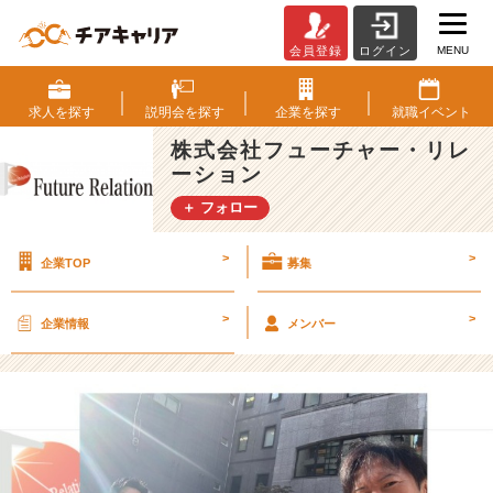
MENU
会員登録
ログイン
社
長
も
求人を
探す
説明会を
探す
企業を
探す
就職
イベント
ガ
株式会社フューチャー・リレ
チ
ーション
参
戦。
＋ フォロー
全
力
>
>
企業TOP
募集
で
遊
ぶ
>
>
企業情報
メンバー
1
日。
【株
式
会
社
フ