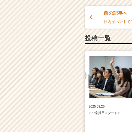
チ
ア
前の記事へ
キ
社内イベントで
ャ
リ
ア
投稿一覧
（C
h
e
e
r
C
a
r
e
e
r）
2025.09.26
✨27卒採用スタート✨