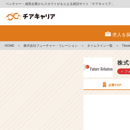
ベンチャー・成長企業からスカウトがもらえる就活サイト「チアキャリア」
T
i
求人を
k
t
HOME
＞
株式会社フューチャー・リレーション
＞
タイムライン一覧
＞
Tik
o
k
も
株式
や
＋ フ
っ
て
ま
企業TOP
す
＾
＾
【株
式
会
社