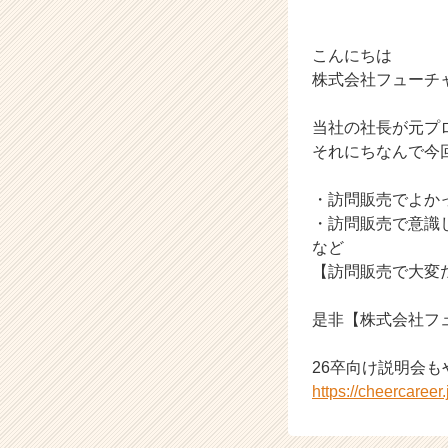
ン
チ
ャ
こんにちは
ー・
株式会社フューチ
成
長
当社の社長が元プ
企
それにちなんで今
業
か
ら
・訪問販売でよか
ス
・訪問販売で意識
カ
など
ウ
【訪問販売で大変
ト
が
是非【株式会社フ
届
く
就
26卒向け説明会も
活
https://cheercaree
サ
イ
ト