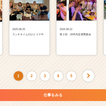
2025.08.25
2025.08.22
ランチタイムのひとコマ🍴
第２回・26卒内定者懇親会
1
2
3
4
5
仕事をみる