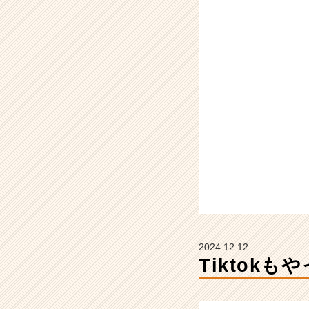
フ
ュ
ー
チ
ャ
ー・
リ
レ
ー
シ
ョ
ン
の
タ
イ
ム
ラ
2024.12.12
イ
Tiktok
ン】
|
ベ