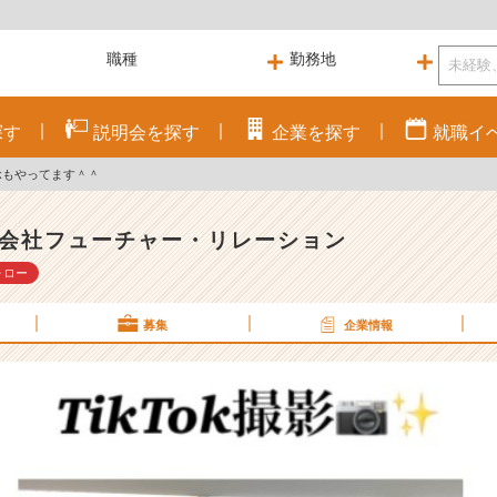
探す
説明会を
探す
企業を
探す
就職
イ
tokもやってます＾＾
会社フューチャー・リレーション
ォロー
募集
企業情報