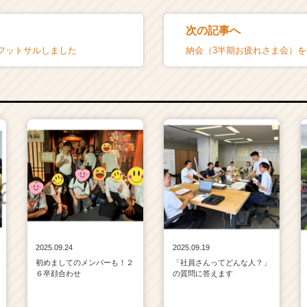
次の記事へ
フットサルしました
納会（3半期お疲れさま会）
2025.09.24
2025.09.19
初めましてのメンバーも！２
「社員さんってどんな人？」
６卒顔合わせ
の質問に答えます