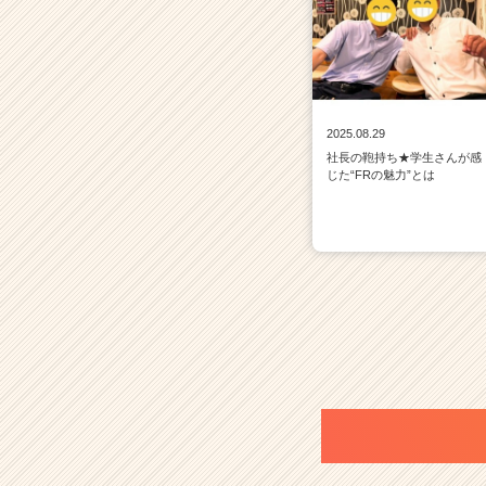
2025.08.29
社長の鞄持ち★学生さんが感
じた“FRの魅力”とは