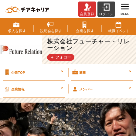
MENU
会員登録
ログイン
2
4
卒
求人を
探す
説明会を
探す
企業を
探す
就職
イベント
の
株式会社フューチャー・リレ
入
ーション
社
式
＋ フォロー
と
花
>
>
企業TOP
募集
見
【株
式
>
>
企業情報
メンバー
会
社
フ
ュ
ー
チ
ャ