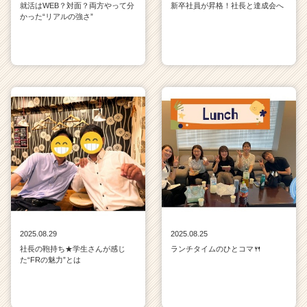
就活はWEB？対面？両方やって分
新卒社員が昇格！社長と達成会へ
かった“リアルの強さ”
2025.08.29
2025.08.25
社長の鞄持ち★学生さんが感じ
ランチタイムのひとコマ🍴
た“FRの魅力”とは