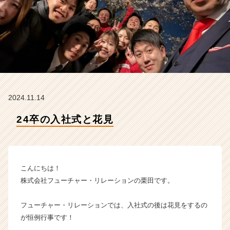
ー・
リ
レ
ー
シ
ョ
ン
の
タ
2024.11.14
イ
ム
24卒の入社式と花見
ラ
イ
ン】
|
ベ
こんにちは！
ン
株式会社フューチャー・リレーションの栗田です。
チ
ャ
フューチャー・リレーションでは、入社式の後は花見をするの
ー・
が恒例行事です！
成
長