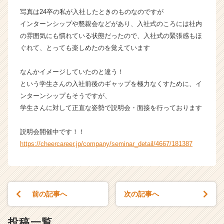
企
写真は24卒の私が入社したときのものなのですが
業
インターンシップや懇親会などがあり、入社式のころには社内
か
の雰囲気にも慣れている状態だったので、入社式の緊張感もほ
ら
ぐれて、とっても楽しめたのを覚えています
ス
カ
なんかイメージしていたのと違う！
ウ
ト
という学生さんの入社前後のギャップを極力なくすために、イ
が
ンターンシップもそうですが、
届
学生さんに対して正直な姿勢で説明会・面接を行っております
く
就
説明会開催中です！！
活
https://cheercareer.jp/company/seminar_detail/4667/181387
サ
イ
ト
チ
ア
前の記事へ
次の記事へ
キ
ャ
リ
投稿一覧