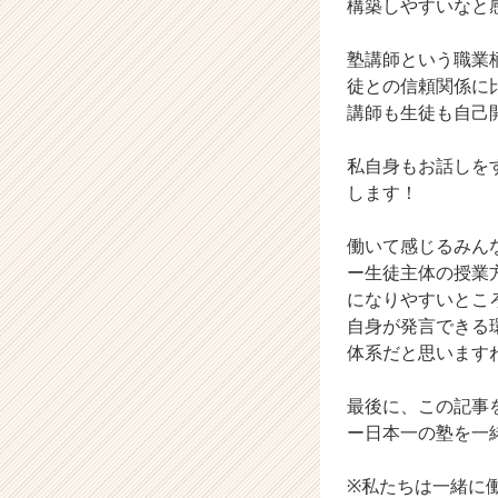
構築しやすいなと
ト
が
塾講師という職業
届
徒との信頼関係に
く
講師も生徒も自己
就
活
サ
私自身もお話しを
イ
します！
ト
チ
働いて感じるみん
ア
ー生徒主体の授業
キ
になりやすいとこ
ャ
リ
自身が発言できる
ア
体系だと思います
（C
h
最後に、この記事
e
ー日本一の塾を一
e
r
※私たちは一緒に
C