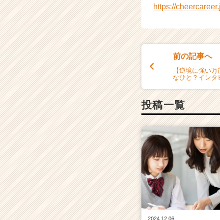
a
https://cheercaree
r
e
e
r）
前の記事へ
【逆境に強い万
なひと？インタ
投稿一覧
2024.12.06