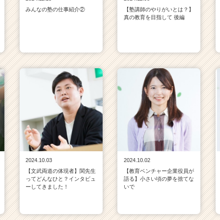
みんなの塾の仕事紹介②
【塾講師のやりがいとは？】
真の教育を目指して 後編
2024.10.03
2024.10.02
【文武両道の体現者】関先生
【教育ベンチャー企業役員が
ってどんなひと？インタビュ
語る】小さい頃の夢を捨てな
ーしてきました！
いで