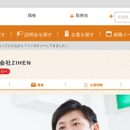
探す
説明会を
探す
企業を
探す
就職
イ
生ってどんなひと？インタビューしてきました！
会社ZIHEN
ォロー
募集
企業情報