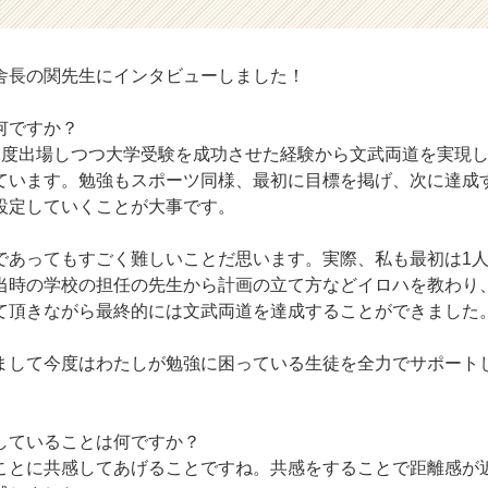
舎長の関先生にインタビューしました！
何ですか？
2度出場しつつ大学受験を成功させた経験から文武両道を実現
ています。勉強もスポーツ同様、最初に目標を掲げ、次に達成
設定していくことが大事です。
であってもすごく難しいことだ思います。実際、私も最初は1
当時の学校の担任の先生から計画の立て方などイロハを教わり
て頂きながら最終的には文武両道を達成することができました
まして今度はわたしが勉強に困っている生徒を全力でサポート
していることは何ですか？
ことに共感してあげることですね。共感をすることで距離感が