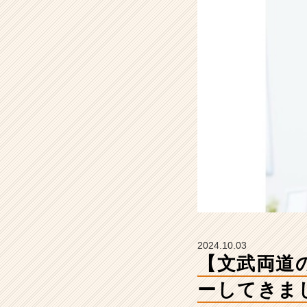
イ
ン
タ
ビ
ュ
ー
し
て
き
ま
し
た！
【株
式
会
社
Z
2024.10.03
I
【文武両道
H
E
ーしてきま
N