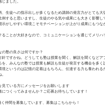
感じました。
柄、生徒への指示出しが多くなるため講師の発言力がとても大
比例すると思いますし、生徒のやる気や成果にも大きく影響し
開示がしやすい環境こそモチベーションが上がり成果にもつな
することが大好きなので、コミュニケーションを通じてメリハ
なの塾の良さは何ですか？
方針ですかね。どうしても塾は授業を聞く、解説を聞くなどア
ろを、みんなの塾では授業も解説も生徒が発言する機会を多く
環境というのは記憶の定着はもちろん、伝達する力も養われる
ね。
を見ている方にメッセージをお願いします
緒につくってみませんか？ご応募お待ちしています！
働く仲間を募集しています、募集はこちらから！