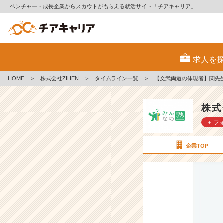
ベンチャー・成長企業からスカウトがもらえる就活サイト「チアキャリア」
【文
武
求人を
両
道
HOME
＞
株式会社ZIHEN
＞
タイムライン一覧
＞
【文武両道の体現者】関先
の
体
現
株式
者】
＋ フ
関
先
生
企業TOP
っ
て
ど
ん
な
ひ
と？