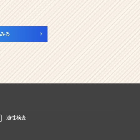
みる
適性検査