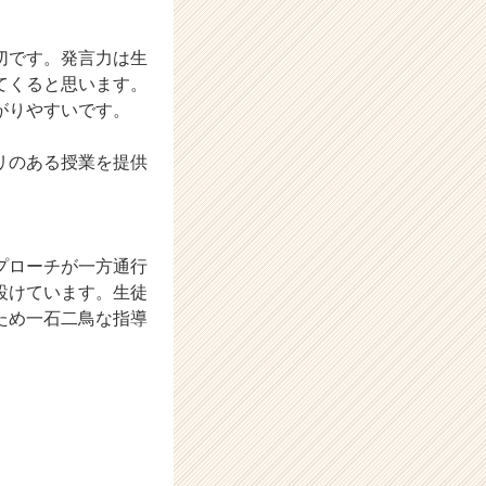
切です。発言力は生
てくると思います。
がりやすいです。
リのある授業を提供
プローチが一方通行
設けています。生徒
ため一石二鳥な指導