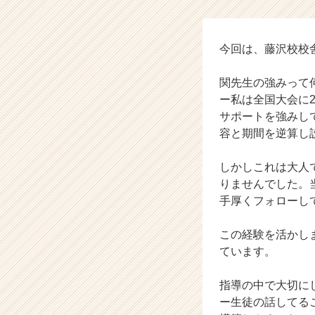
の
タ
イ
ム
今回は、藤沢校校
ラ
イ
関先生の強みって
ン】
ー私は全国大会に
|
サポートを強みし
ベ
容と期間を逆算し
ン
チ
ャ
しかしこれは大人
ー・
りませんでした。
成
手厚くフォローし
長
企
この経験を活かし
業
ています。
か
ら
ス
指導の中で大切に
カ
ー生徒の話してる
ウ