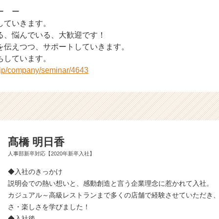
 ー ー
していきます。
る、悩んでいる、大歓迎です！
を伝えつつ、サポートしていきます。
ちしています。
r.jp/company/seminar/4643
髙橋 明日香
人事部新卒対応【2020年新卒入社】
◆入社のきっかけ
説明会での熱い想いと、感動創造と言う企業理念に惹かれて入社。
カジュアル～高級レストランまで多くの店舗で経験させていただき
さ・楽しさを学びました！
◆入社後