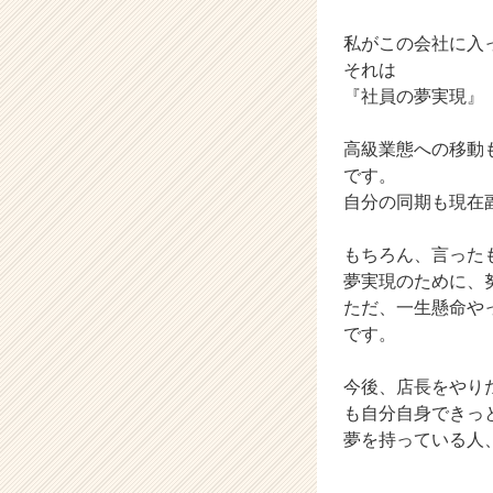
長
企
私がこの会社に入
業
それは
か
『社員の夢実現』
ら
ス
カ
高級業態への移動
ウ
です。
ト
自分の同期も現在
が
届
もちろん、言った
く
夢実現のために、
就
活
ただ、一生懸命や
サ
です。
イ
ト
今後、店長をやり
チ
も自分自身できっ
ア
夢を持っている人
キ
ャ
リ