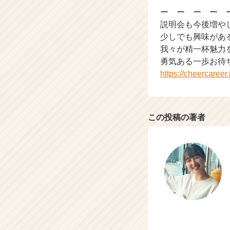
ア
ー ー ー ー
（C
説明会も今後増や
h
少しでも興味があ
e
我々が精一杯魅力
e
勇気ある一歩お待
r
https://cheercaree
C
a
r
e
この投稿の著者
e
r）