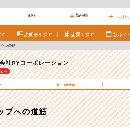
探す
説明会を
探す
企業を
探す
就職
イ
プへの道筋
会社RYコーポレーション
ォロー
P
企業情報
ップへの道筋