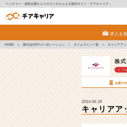
ベンチャー・成長企業からスカウトがもらえる就活サイト「チアキャリア」
キ
ャ
求人を
リ
ア
HOME
＞
株式会社RYコーポレーション
＞
タイムライン一覧
＞
キャリアアッ
ア
ッ
プ
株式
へ
＋ フ
の
道
筋
企業TO
【株
式
会
2024.06.28
社
キャリアア
R
Y
コ