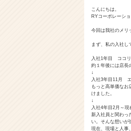
ー
こんにちは。
ポ
レ
RYコーポレーシ
ー
シ
今回は我社のメリ
ョ
ン
まず、私の入社し
の
タ
入社1年目 ココリ
イ
ム
約１年後には店長
ラ
↓
イ
入社3年目11月 
ン】
もっと高単価なお
|
けました。
ベ
↓
ン
入社4年目2月～現
チ
ャ
新入社員と関わっ
ー・
い。そんな想いが
成
現在、現場と人事