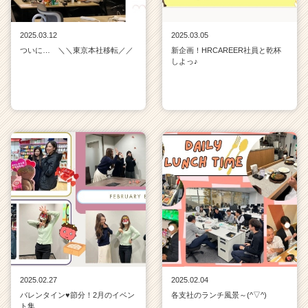
2025.03.12
2025.03.05
ついに… ＼＼東京本社移転／／
新企画！HRCAREER社員と乾杯
しよっ♪
2025.02.27
2025.02.04
バレンタイン♥節分！2月のイベン
各支社のランチ風景～(^▽^)
ト集