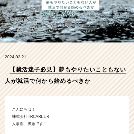
就
活
で
何
か
ら
始
め
る
2024.02.21
べ
き
【就活迷子必見】夢もやりたいこともない
か
【株
人が就活で何から始めるべきか
式
会
社
H
R
こんにちは！
C
株式会社HRCAREER
A
人事部 後藤です！
R
E