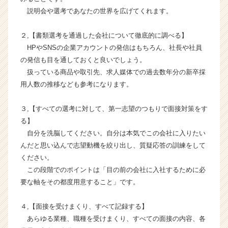
ス
説明会や選考であなたの世界を広げてくれます。
カ
ウ
２,【書類選考を通過した会社について徹底的に調べる】
ト
HPやSNSの企業アカウントの発信はもちろん、社長や社員
が
届
の発信も目を通しておくと良いでしょう。
く
扱っている商品や取引先、求人媒体での過去数年分の新卒採
就
用人数の推移なども参考になります。
活
サ
３,【すべての選考に対して、第一志望のつもりで面接対策をす
イ
る】
ト
自分を洗脳してください。自分は本気でこの会社に入りたい
チ
ア
んだと思い込んで志望動機を絞り出し、質疑応答の訓練をして
キ
ください。
ャ
この段階でのポイントは「目の前の会社に入社するために必
リ
要な軸をその都度用意すること」です。
ア
（C
４,【面接を受けまくり、すべて記録する】
h
あらゆる業種、職種を受けまくり、すべての面接の内容、各
e