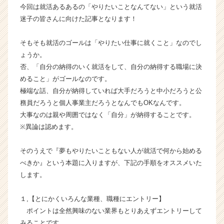
今回は就活あるあるの「やりたいことなんてない」という就活
E
迷子の皆さんに向けた記事となります！
R
の
タ
そもそも就活のゴールは「やりたい仕事に就くこと」なのでし
イ
ょうか。
ム
否、「自分の納得のいく就活をして、自分の納得する職場に決
ラ
めること」がゴールなのです。
イ
極端な話、自分が納得していれば大手だろうと中小だろうと公
ン】
務員だろうと個人事業主だろうとなんでもOKなんです。
|
ベ
大事なのは親や周囲ではなく「自分」が納得することです。
ン
※異論は認めます。
チ
ャ
そのうえで『夢もやりたいこともない人が就活で何から始める
ー・
べきか』という本題に入りますが、下記の手順をオススメいた
成
します。
長
企
業
１,【とにかくいろんな業種、職種にエントリー】
か
ポイントは全然興味のない業界もとりあえずエントリーして
ら
みることです。