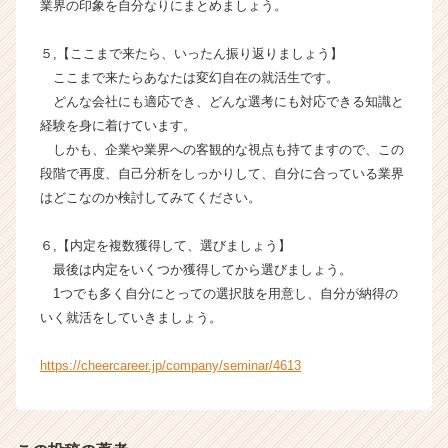
e
業界の印象を自分なりにまとめましょう。
r
C
５,【ここまで来たら、いったん振り返りましょう】
a
ここまで来たらあなたは変幻自在の就活生です。
r
どんな会社にも適応でき、どんな選考にも対応できる知識と
e
経験を身に着けています。
e
しかも、企業や業界への客観的な視点も持てますので、この
r）
段階で再度、自己分析をしっかりして、自分に合っている業界
はどこなのか検討してみてください。
６,【内定を複数獲得して、選びましょう】
最後は内定をいくつか獲得してから選びましょう。
1つでも多く自分にとっての選択肢を用意し、自分が納得の
いく就活をしていきましょう。
https://cheercareer.jp/company/seminar/4613