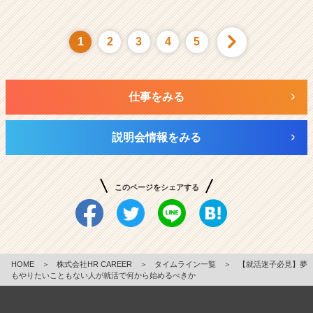
1
2
3
4
5
仕事をみる
説明会情報をみる
このページをシェアする
HOME
＞
株式会社HR CAREER
＞
タイムライン一覧
＞
【就活迷子必見】夢
もやりたいこともない人が就活で何から始めるべきか