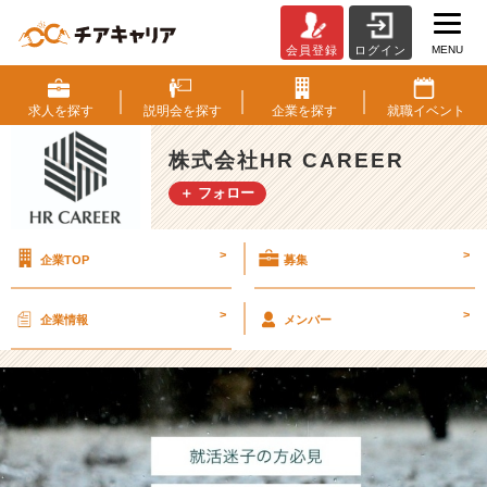
MENU
会員登録
ログイン
【就
活
迷
求人を
探す
説明会を
探す
企業を
探す
就職
イベント
子
必
株式会社HR CAREER
見】
＋ フォロー
夢
も
や
>
>
企業TOP
募集
り
た
い
>
>
企業情報
メンバー
こ
と
も
な
い
人
が