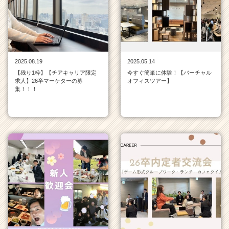
一
覧
|
ベ
ン
チ
2025.08.19
2025.05.14
ャ
【残り1枠】【チアキャリア限定
今すぐ簡単に体験！【バーチャル
ー・
求人】26卒マーケターの募
オフィスツアー】
成
集！！！
長
企
業
か
ら
ス
カ
ウ
ト
が
届
く
就