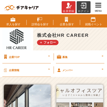
MENU
会員登録
ログイン
株
式
会
求人を
探す
説明会を
探す
企業を
探す
就職
イベント
社
H
株式会社HR CAREER
R
＋ フォロー
C
A
R
>
>
企業TOP
募集
E
E
R
>
>
企業情報
メンバー
の
タ
イ
ム
ラ
イ
ン