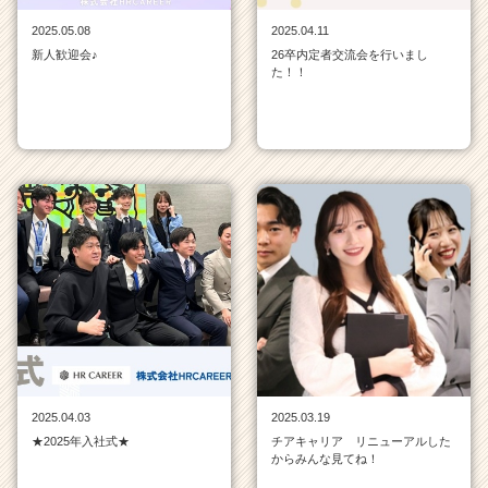
活
2025.05.08
2025.04.11
サ
新人歓迎会♪
26卒内定者交流会を行いまし
イ
た！！
ト
チ
ア
キ
ャ
リ
ア
（C
h
e
e
r
C
a
r
2025.04.03
2025.03.19
e
★2025年入社式★
チアキャリア リニューアルした
e
からみんな見てね！
r）