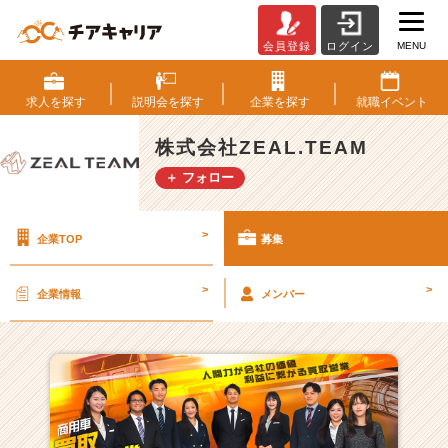
MENU
会員登録
ログイン
株
式
会
求人を
探す
説明会を
探す
企業を
探す
就職
イベント
社
Z
株式会社ZEAL.TEAM
E
＋ フォロー
A
L.
T
>
企業TOP
募集
E
A
M
>
>
企業情報
メンバー
の
採
用/
求
人
一
覧