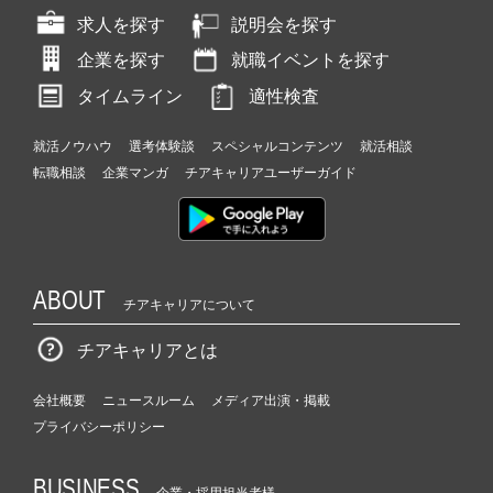
キ
求人を探す
説明会を探す
ャ
リ
企業を探す
就職イベントを探す
ア
タイムライン
適性検査
（C
h
e
就活ノウハウ
選考体験談
スペシャルコンテンツ
就活相談
e
転職相談
企業マンガ
チアキャリアユーザーガイド
r
C
a
r
e
ABOUT
チアキャリアについて
e
r）
チアキャリアとは
会社概要
ニュースルーム
メディア出演・掲載
プライバシーポリシー
BUSINESS
企業・採用担当者様