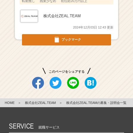
転勤無し
残業少なめ
初任給20万円以上
ー・
成
長
株式会社ZEAL.TEAM
企
2024年12月03日 12:43 更新
業
か
ブックマーク
ら
ス
カ
ウ
ト
が
このページをシェアする
届
く
就
活
HOME
＞
株式会社ZEAL.TEAM
＞
株式会社ZEAL.TEAMの募集・説明会一覧
サ
イ
ト
チ
SERVICE
就職サービス
ア