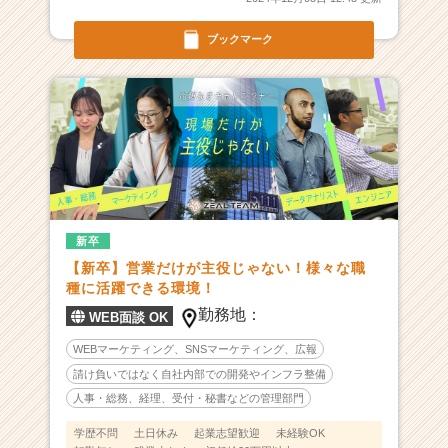
用
車
ブックマーク
買
取
の
リ
ー
デ
ィ
ン
グ
新卒
カ
【新卒】営業だけが主役じゃない！様々な職
ン
種に活躍できる環境！
パ
ニ
勤務地：
WEB面談 OK
ー
WEBマーケティング、SNSマーケティング、広報
|
請け負いではなく自社内部での開発やインフラ整備
ベ
ン
人事・総務、経理、受付・秘書などの管理部門
チ
学歴不問
土日休み
起業志望歓迎
未経験OK
ャ