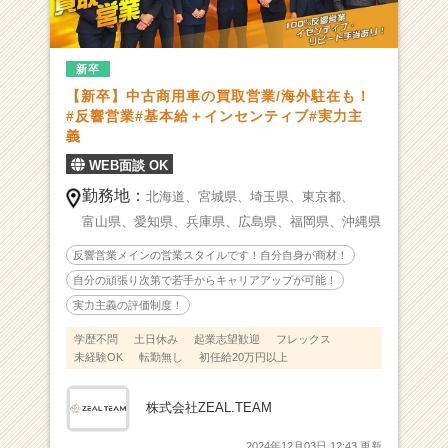
-
【業
界
シ
新卒
ェ
【新卒】中古商用車の買取営業/海外駐在も！
ア
#反響営業#基本給＋インセンティブ#実力主
N
義
o.
WEB面談 OK
1】
リ
勤務地：
北海道、
宮城県、
埼玉県、
東京都、
ユ
富山県、
愛知県、
兵庫県、
広島県、
福岡県、
沖縄県
ー
ス
反響営業メインの営業スタイルです！自分自身が商材！
の
自分の頑張り次第で若手からキャリアアップが可能！
未
実力主義の評価制度！
来
を
学歴不問
土日休み
起業志望歓迎
フレックス
未経験OK
転勤無し
初任給20万円以上
切
り
拓
株式会社ZEAL.TEAM
く、
商
2024年12月03日 12:43 更新