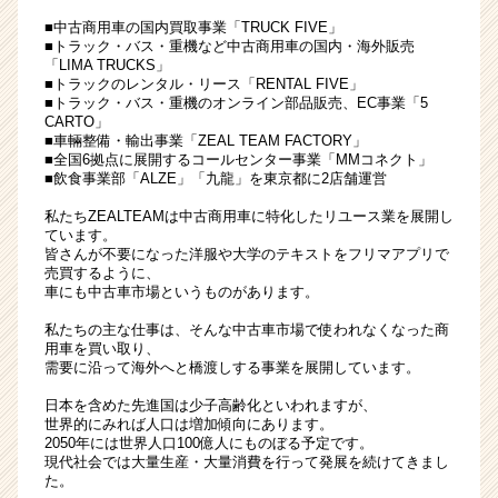
ー・
■中古商用車の国内買取事業「TRUCK FIVE」
成
■トラック・バス・重機など中古商用車の国内・海外販売
「LIMA TRUCKS」
長
■トラックのレンタル・リース「RENTAL FIVE」
企
■トラック・バス・重機のオンライン部品販売、EC事業「5
業
CARTO」
か
■車輛整備・輸出事業「ZEAL TEAM FACTORY」
■全国6拠点に展開するコールセンター事業「MMコネクト」
ら
■飲食事業部「ALZE」「九龍」を東京都に2店舗運営
ス
カ
私たちZEALTEAMは中古商用車に特化したリユース業を展開し
ウ
ています。
皆さんが不要になった洋服や大学のテキストをフリマアプリで
ト
売買するように、
が
車にも中古車市場というものがあります。
届
く
私たちの主な仕事は、そんな中古車市場で使われなくなった商
就
用車を買い取り、
需要に沿って海外へと橋渡しする事業を展開しています。
活
サ
日本を含めた先進国は少子高齢化といわれますが、
イ
世界的にみれば人口は増加傾向にあります。
ト
2050年には世界人口100億人にものぼる予定です。
現代社会では大量生産・大量消費を行って発展を続けてきまし
チ
た。
ア