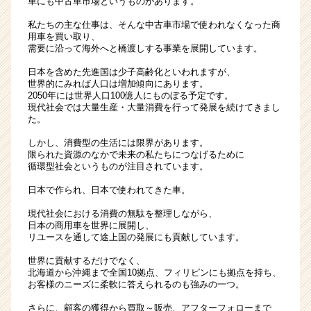
車にも中古車市場というものがあります。
私たちの主な仕事は、そんな中古車市場で使われなくなった商
用車を買い取り、
需要に沿って海外へと橋渡しする事業を展開しています。
日本を含めた先進国は少子高齢化といわれますが、
世界的にみれば人口は増加傾向にあります。
2050年には世界人口100億人にものぼる予定です。
現代社会では大量生産・大量消費を行って発展を続けてきまし
た。
しかし、消費型の生活には限界があります。
限られた資源のなかで未来の私たちにつなげるために
循環型社会というものが注目されています。
日本で作られ、日本で使われてきた車。
現代社会における消費の無駄を整理しながら、
日本の商用車を世界に展開し、
リユースを通して途上国の発展にも貢献しています。
世界に貢献するだけでなく、
北海道から沖縄まで全国10拠点、フィリピンにも拠点を持ち、
お客様のニーズに柔軟に答えられるのも強みの一つ。
さらに、顧客の獲得から買取～販売、アフターフォローまで