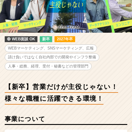
役
じ
ゃ
な
い！
様々
な
WEB面談 OK
新卒
2027年卒
職
WEBマーケティング、SNSマーケティング、広報
種
に
請け負いではなく自社内部での開発やインフラ整備
活
人事・総務、経理、受付・秘書などの管理部門
躍
で
き
【新卒】営業だけが主役じゃない！
る
環
様々な職種に活躍できる環境！
境！
|
ベ
事業について
ン
チ
ャ