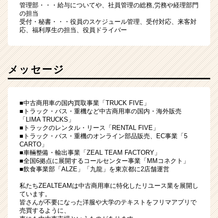
管理部・・・給与についてや、社員管理の総務,労務や経理部門
の担当
受付・秘書・・・役員のスケジュール管理、受付対応、来客対
応、福利厚生の担当、役員ドライバー
メッセージ
■中古商用車の国内買取事業「TRUCK FIVE」
■トラック・バス・重機など中古商用車の国内・海外販売
「LIMA TRUCKS」
■トラックのレンタル・リース「RENTAL FIVE」
■トラック・バス・重機のオンライン部品販売、EC事業「5
CARTO」
■車輛整備・輸出事業「ZEAL TEAM FACTORY」
■全国6拠点に展開するコールセンター事業「MMコネクト」
■飲食事業部「ALZE」「九龍」を東京都に2店舗運営
私たちZEALTEAMは中古商用車に特化したリユース業を展開し
ています。
皆さんが不要になった洋服や大学のテキストをフリマアプリで
売買するように、