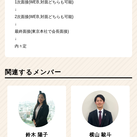
1次面接(WEB,対面どちらも可能)
↓
2次面接(WEB,対面どちらも可能)
↓
最終面接(東京本社で会長面接)
↓
内々定
関連するメンバー
鈴木 陽子
横山 駿斗