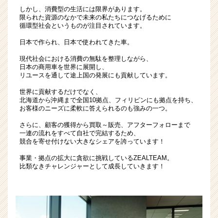
キ
しかし、消費型の生活には限界があります。
ャ
限られた資源のなかで未来の私たちにつなげるために
循環型社会というものが注目されています。
リ
ア
日本で作られ、日本で使われてきた車。
（CheerCareer）
現代社会における消費の無駄を整理しながら、
日本の商用車を世界に展開し、
リユースを通して途上国の発展にも貢献しています。
世界に貢献するだけでなく、
北海道から沖縄まで全国10拠点、フィリピンにも拠点を持ち、
お客様のニーズに柔軟に答えられるのも強みの一つ。
さらに、顧客の獲得から買取～販売、アフターフォローまで
一連の流れをすべて自社で完結するため、
競合を寄せ付けない大きなシェアを誇っています！
事業・拠点の拡大に貪欲に挑戦しているZEALTEAM。
比類なきチャレンジャーとして成長していきます！