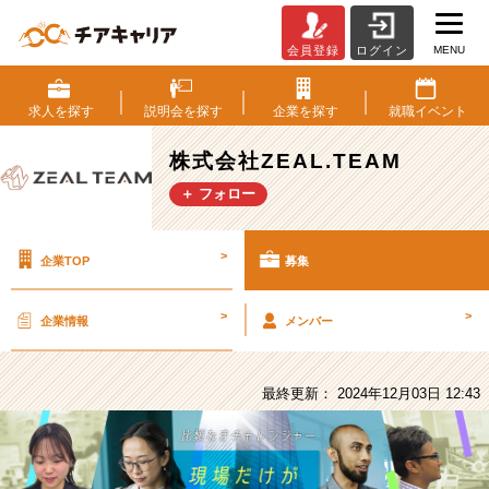
MENU
会員登録
ログイン
株
式
会
求人を
探す
説明会を
探す
企業を
探す
就職
イベント
社
ZEAL.TEAM
株式会社ZEAL.TEAM
の
＋ フォロー
採
用/
求
>
企業TOP
募集
人
-
【新
>
>
企業情報
メンバー
卒】
営
業
最終更新： 2024年12月03日 12:43
だ
け
が
主