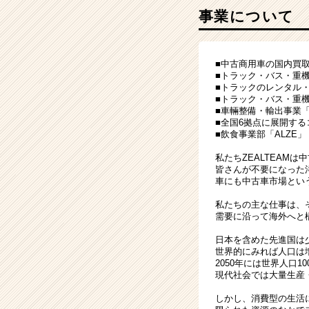
ン
事業について
セ
ン
テ
ィ
■中古商用車の国内買取事
ブ
■トラック・バス・重機
■トラックのレンタル・リ
#
■トラック・バス・重機
実
■車輛整備・輸出事業「ZE
力
■全国6拠点に展開す
主
■飲食事業部「ALZE
義
私たちZEALTEAM
|
皆さんが不要になった
ベ
車にも中古車市場とい
ン
私たちの主な仕事は、
チ
需要に沿って海外へと
ャ
ー・
日本を含めた先進国は
成
世界的にみれば人口は
2050年には世界人口
長
現代社会では大量生産
企
業
しかし、消費型の生活
か