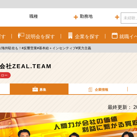
探す
説明会を
探す
企業を
探す
就職
イ
/海外駐在も！#反響営業#基本給＋インセンティブ#実力主義
会社ZEAL.TEAM
ォロー
募集
企業情報
最終更新： 20