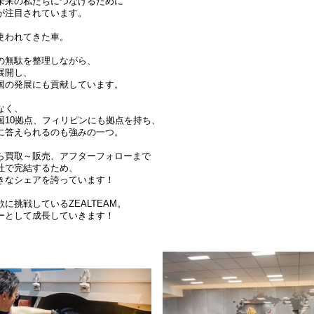
未来の私たちにつなげるために
が注目されています。
使われてきた車。
の無駄を整理しながら、
展開し、
国の発展にも貢献しています。
なく、
国10拠点、フィリピンにも拠点を持ち、
に答えられるのも強みの一つ。
ら買取～販売、アフターフォローまで
社で完結するため、
きなシェアを誇っています！
に挑戦しているZEALTEAM。
ーとして成長していきます！