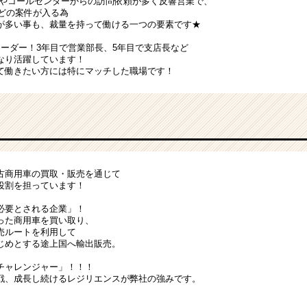
Bやコールセンターからの訪問依頼が多く反響営業で、
ほどの案件が入る為
が多い事も、裁量を持って働ける一つの要素です★
リーダー！3年目で営業部長、5年目で支店長など
なり活躍しています！
て働きたい方には特にマッチした職場です！
、中古商用車の買取・販売を通じて
役割を担っています！
必要とされる企業」！
った商用車を買い取り、
売ルートを利用して
じめとする途上国へ輸出販売。
チャレンジャー」！！！
戦、成長し続けるレジリエンスが弊社の強みです。