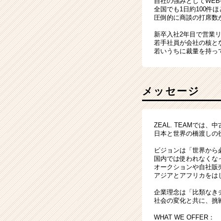
自社の強みとしてWE
全国でも1日約100件
圧倒的に商談の打席数
新卒入社2年目で営業
若手社員が会社の核と
若いうちに裁量を持っ
メッセージ
ZEAL. TEAMでは
日本と世界の橋渡しの
ビジョンは「世界から
国内では使われなくな
オークションや自社販
アジアとアフリカをは
企業理念は「比類なき
社会の変化と共に、挑
WHAT WE OFFER：