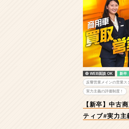
の
買
取
営
業/
海
外
駐
在
も！
#
反
WEB面談 OK
新卒
響
営
反響営業メインの営業ス
業
実力主義の評価制度！
#
基
【新卒】中古商
本
給
ティブ#実力主
＋
イ