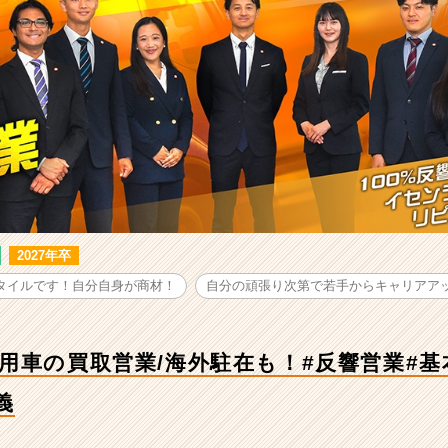
2027年卒
タイルです！自分自身が商材！
自分の頑張り次第で若手からキャリアア
用車の買取営業/海外駐在も！#反響営業#
義