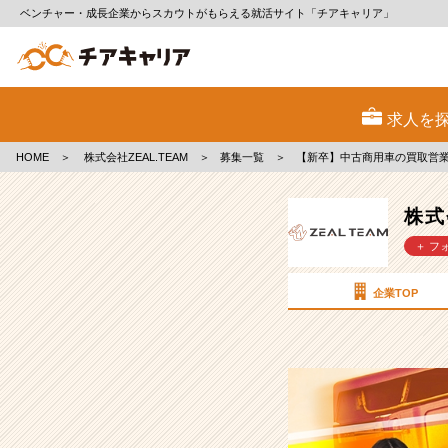
ベンチャー・成長企業からスカウトがもらえる就活サイト「チアキャリア」
株
式
求人を
会
社
HOME
＞
株式会社ZEAL.TEAM
＞
募集一覧
＞
【新卒】中古商用車の買取営業
ZEAL.TEAM
の
採
株式
用/
＋ フ
求
人
-
企業TOP
【新
卒】
中
古
商
用
車