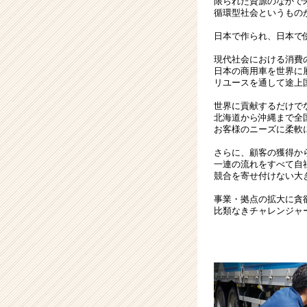
限られた資源のなかで
ら
循環型社会というもの
ス
日本で作られ、日本で
カ
ウ
現代社会における消費
ト
日本の商用車を世界に
リユースを通して途上
が
届
世界に貢献するだけで
く
北海道から沖縄まで全
就
お客様のニーズに柔軟
活
さらに、顧客の獲得か
サ
一連の流れをすべて自
イ
競合を寄せ付けない大
ト
事業・拠点の拡大に貪欲
チ
比類なきチャレンジャ
ア
キ
ャ
リ
ア
（CheerCareer）