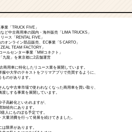
業「TRUCK FIVE」
など中古商用車の国内・海外販売「LIMA TRUCKS」
ース「RENTAL FIVE」
のオンライン部品販売、EC事業「5 CARTO」
AL TEAM FACTORY」
るコールセンター事業「MMコネクト」
」「九龍」を東京都に2店舗運営
は中古商用車に特化したリユース業を展開しています。
洋服や大学のテキストをフリマアプリで売買するように、
うものがあります。
そんな中古車市場で使われなくなった商用車を買い取り、
橋渡しする事業を展開しています。
少子高齢化といわれますが、
増加傾向にあります。
100億人にものぼる予定です。
・大量消費を行って発展を続けてきました。
には限界があります。