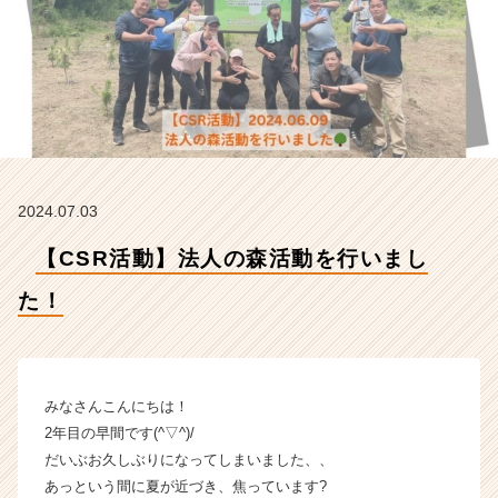
式
会
社
Z
E
A
L.
T
E
2024.07.03
A
M
【CSR活動】法人の森活動を行いまし
の
タ
た！
イ
ム
ラ
イ
ン】
みなさんこんにちは！
|
2年目の早間です(^▽^)/
ベ
だいぶお久しぶりになってしまいました、、
ン
あっという間に夏が近づき、焦っています?
チ