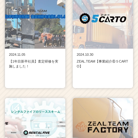
2024.11.05
2024.10.30
【1年目新卒社員】査定研修を実
ZEAL.TEAM【事業紹介⑥５CART
施しました！
O】