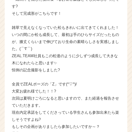
ア
す?
キ
そして完成形がこちらです！
ャ
リ
雑草で見えなくなっていた松もきれいに出てきてくれました！
ア
（C
いつの間にか松も成長して、最初は手のひらサイズだったもの
h
が、膝丈くらいまで伸びており生命の素晴らしさを実感しまし
e
た。(⌒∇⌒)
e
ZEAL.TEAM社員もこの松達のように少しずつ成長して大きな
r
木になれたらと思います✨
C
恒例の記念撮影をしました?
a
r
e
全員でZEALポーズの「Z」です(^▽^)/
e
大変お疲れ様でした！！?
r）
次回は夏明けごろになると思いますので、また経過を報告させ
ていただきます。
現在内定承諾をしてくださっている学生さんも参加出来たら楽
しそうですよね?
もしその企画がありましたら参加したいですか～？