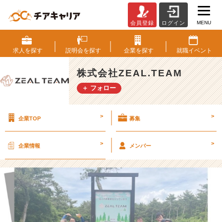
MENU
会員登録
ログイン
【C
S
R
求人を
探す
説明会を
探す
企業を
探す
就職
イベント
活
動】
株式会社ZEAL.TEAM
法
＋ フォロー
人
の
森
>
>
企業TOP
募集
活
動
を
>
>
企業情報
メンバー
行
い
ま
し
た！
【
株