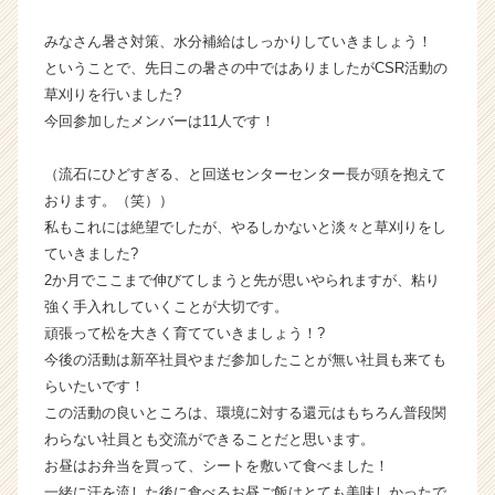
ャ
みなさん暑さ対策、水分補給はしっかりしていきましょう！
ー・
成
ということで、先日この暑さの中ではありましたがCSR活動の
長
草刈りを行いました?
企
今回参加したメンバーは11人です！
業
か
（流石にひどすぎる、と回送センターセンター長が頭を抱えて
ら
おります。（笑））
ス
私もこれには絶望でしたが、やるしかないと淡々と草刈りをし
カ
ウ
ていきました?
ト
2か月でここまで伸びてしまうと先が思いやられますが、粘り
が
強く手入れしていくことが大切です。
届
頑張って松を大きく育てていきましょう！?
く
今後の活動は新卒社員やまだ参加したことが無い社員も来ても
就
らいたいです！
活
この活動の良いところは、環境に対する還元はもちろん普段関
サ
イ
わらない社員とも交流ができることだと思います。
ト
お昼はお弁当を買って、シートを敷いて食べました！
チ
一緒に汗を流した後に食べるお昼ご飯はとても美味しかったで