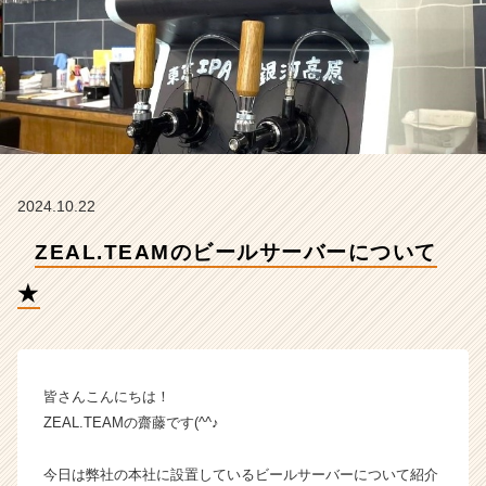
て
★
【
株
式
会
社
Z
E
2024.10.22
A
L.
ZEAL.TEAMのビールサーバーについて
T
E
★
A
M
の
タ
イ
皆さんこんにちは！
ム
ZEAL.TEAMの齋藤です(^^♪
ラ
イ
今日は弊社の本社に設置しているビールサーバーについて紹介
ン】