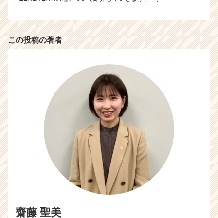
サ
イ
ト
チ
この投稿の著者
ア
キ
ャ
リ
ア
（C
h
e
e
r
C
a
r
e
e
r）
齋藤 聖美