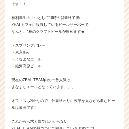
です！！
|
ベ
ン
福利厚生の１つとして18時の就業終了後に
チ
ZEALカフェに設置しているビールサーバーで
ャ
なんと、4種のクラフトビールが飲めます★
ー・
成
・スプリングバレー
長
・東京IPA
企
・よなよなエール
業
か
・銀河高原ビール
ら
ス
現在のZEAL.TEAM内の一番人気は
カ
よなよなエールとなっています、、、！
ウ
ト
オフィスも25Fなので、仕事終わりに夜景を見ながら飲むビー
が
ルは最高です！
届
く
就
これからも求人票ではわからない
活
ZEAL.TEAMの魅力ついて紹介していきます(*^^*)