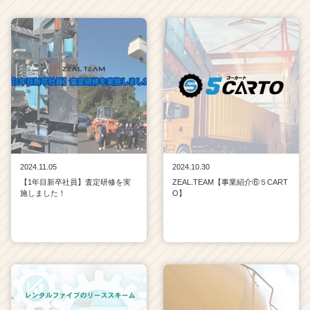
2024.11.05
2024.10.30
【1年目新卒社員】査定研修を実
ZEAL.TEAM【事業紹介⑥５CART
施しました！
O】