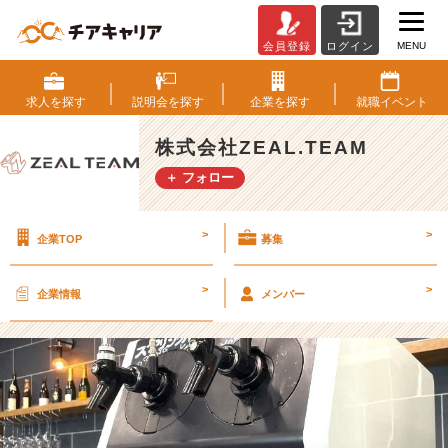
MENU
会員登録
ログイン
Z
E
A
求人を
探す
説明会を
探す
企業を
探す
就職
イベント
L.
T
株式会社ZEAL.TEAM
E
＋ フォロー
A
M
の
>
>
企業TOP
募集
ビ
ー
ル
>
>
企業情報
メンバー
サ
ー
バ
ー
に
つ
い