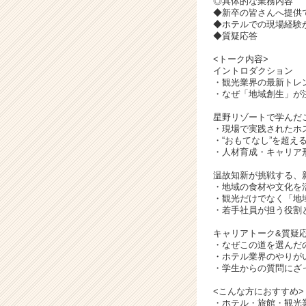
◎具体的な業務内容
ア
◆新卒の皆さんへ提供
キ
◆ホテルでの現場経験
ャ
◆質疑応答
リ
<トーク内容>
ア
イントロダクション
（C
・観光業界の最新トレ
h
・なぜ「地域創生」が
e
e
星野リゾートで学んだ
・現場で実践されたホ
r
・“おもてなし”を超え
C
・人材育成・キャリア
a
r
温故知新が挑戦する、
・地域の食材や文化を
e
・観光だけでなく「地
e
・若手社員が担う役割
r）
キャリアトーク&質疑
・なぜこの道を選んだ
・ホテル業界のやりが
・学生からの質問にざ
<こんな方におすすめ>
・ホテル・旅館・観光