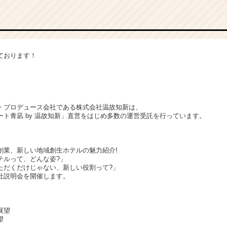
ております！
・プロデュース会社である株式会社温故知新は、
ト青凪 by 温故知新」直営をはじめ多数の運営受託を行っています。
創業、新しい地域創生ホテルの魅力紹介!
テルって、どんな姿?」
ただくだけじゃない、新しい役割って?」
社説明会を開催します。
展望
望