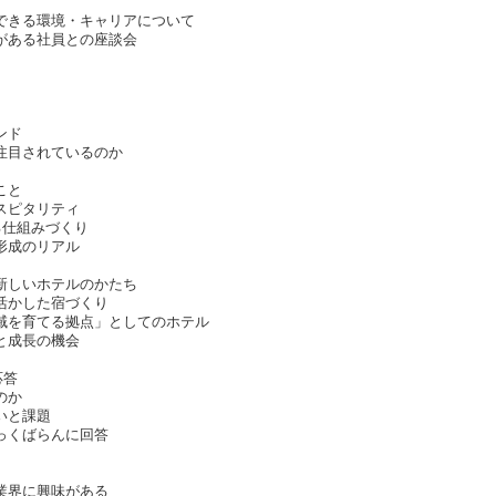
できる環境・キャリアについて
がある社員との座談会
ンド
注目されているのか
こと
スピタリティ
る仕組みづくり
形成のリアル
新しいホテルのかたち
活かした宿づくり
域を育てる拠点」としてのホテル
と成長の機会
応答
のか
いと課題
っくばらんに回答
業界に興味がある