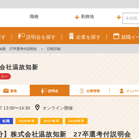
探す
説明会を
探す
企業を
探す
就職
イ
知新 27卒選考付説明会
＞
日程詳細
会社温故知新
ォロー
募集
説明会
企業情報
メンバ
27 13:00〜14:30
オンライン開催
転職
2026年卒
2027年卒
2028年卒
0分】株式会社温故知新 27卒選考付説明会