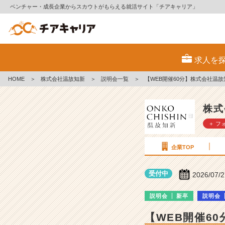
ベンチャー・成長企業からスカウトがもらえる就活サイト「チアキャリア」
株
式
求人を
会
社
HOME
＞
株式会社温故知新
＞
説明会一覧
＞
【WEB開催60分】株式会社温故
温
故
知
株式
新
＋ フ
の
説
明
企業TOP
会
詳
受付中
2026/07/
細
|
説明会
新卒
説明会
ベ
ン
【WEB開催6
チ