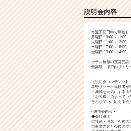
ャ
ー・
説明会内容
成
長
企
毎週下記日時で開催し
業
月曜日:10:00～11:00
か
火曜日:11:00～12:00
ら
水曜日:17:00～18:00
金曜日:13:00～14:00
ス
カ
ホテル旅館の運営受託
ウ
最高級「瀬戸内リトリー
ト
が
【説明会コンテンツ】
届
星野リゾート経験者が
く
「地域を元気にするホ
就
「お客様に泊まってい
活
そんな問いに応える会
サ
<説明会内容>
イ
◆会社説明
ト
◎社是・理念・今後の
チ
◎事業内容と今後の展