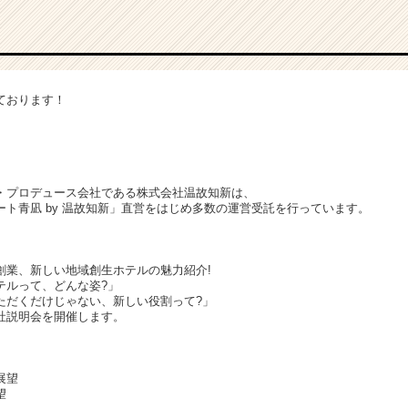
ております！
・プロデュース会社である株式会社温故知新は、
ト青凪 by 温故知新」直営をはじめ多数の運営受託を行っています。
創業、新しい地域創生ホテルの魅力紹介!
テルって、どんな姿?」
ただくだけじゃない、新しい役割って?」
社説明会を開催します。
展望
望