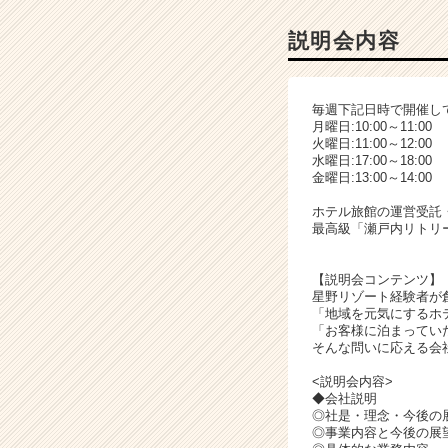
ャ
ー・
説明会内容
成
長
企
毎週下記日時で開催し
業
月曜日:10:00～11:00
か
火曜日:11:00～12:00
ら
水曜日:17:00～18:00
金曜日:13:00～14:00
ス
カ
ホテル旅館の運営受託
ウ
最高級「瀬戸内リトリー
ト
が
【説明会コンテンツ】
届
星野リゾート経験者が
く
「地域を元気にするホ
就
「お客様に泊まってい
活
そんな問いに応える会
サ
<説明会内容>
イ
◆会社説明
ト
◎社是・理念・今後の
チ
◎事業内容と今後の展