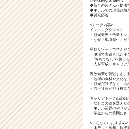
◎具体的な業務内容
ア
◆新卒の皆さんへ提供
キ
◆ホテルでの現場経験
ャ
◆質疑応答
リ
<トーク内容>
ア
イントロダクション
（C
・観光業界の最新トレ
h
・なぜ「地域創生」が
e
e
星野リゾートで学んだ
・現場で実践されたホ
r
・“おもてなし”を超え
C
・人材育成・キャリア
a
r
温故知新が挑戦する、
・地域の食材や文化を
e
・観光だけでなく「地
e
・若手社員が担う役割
r）
キャリアトーク&質疑
・なぜこの道を選んだ
・ホテル業界のやりが
・学生からの質問にざ
<こんな方におすすめ>
・ホテル・旅館・観光