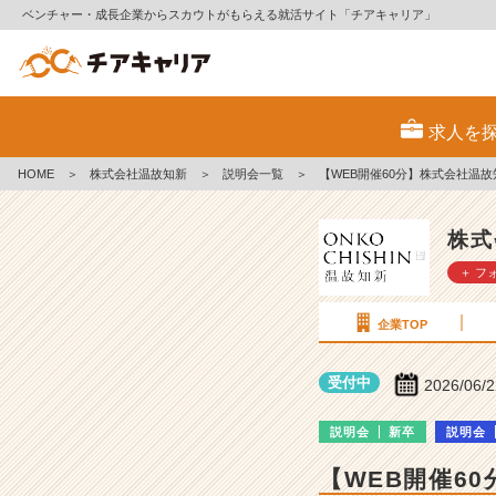
ベンチャー・成長企業からスカウトがもらえる就活サイト「チアキャリア」
株
式
求人を
会
社
HOME
＞
株式会社温故知新
＞
説明会一覧
＞
【WEB開催60分】株式会社温故
温
故
知
株式
新
＋ フ
の
説
明
企業TOP
会
詳
受付中
2026/06/
細
|
説明会
新卒
説明会
ベ
ン
【WEB開催6
チ