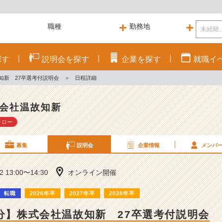
探す
説明会を
探す
企業を
探す
就職
イ
知新 27卒選考付説明会
＞
日程詳細
会社温故知新
ォロー
募集
説明会
企業情報
メンバ
22 13:00〜14:30
オンライン開催
転職
2026年卒
2027年卒
2028年卒
0分】株式会社温故知新 27卒選考付説明会