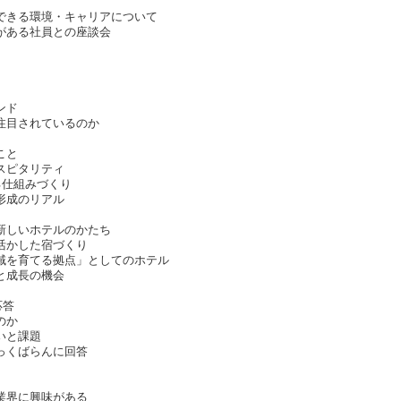
できる環境・キャリアについて
がある社員との座談会
ンド
注目されているのか
こと
スピタリティ
る仕組みづくり
形成のリアル
新しいホテルのかたち
活かした宿づくり
域を育てる拠点」としてのホテル
と成長の機会
応答
のか
いと課題
っくばらんに回答
業界に興味がある