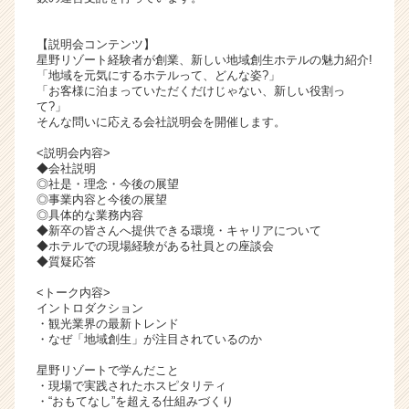
ャ
リ
【説明会コンテンツ】
ア
星野リゾート経験者が創業、新しい地域創生ホテルの魅力紹介!
（C
「地域を元気にするホテルって、どんな姿?」
「お客様に泊まっていただくだけじゃない、新しい役割っ
h
て?」
e
そんな問いに応える会社説明会を開催します。
e
r
<説明会内容>
◆会社説明
C
◎社是・理念・今後の展望
a
◎事業内容と今後の展望
r
◎具体的な業務内容
e
◆新卒の皆さんへ提供できる環境・キャリアについて
◆ホテルでの現場経験がある社員との座談会
e
◆質疑応答
r）
<トーク内容>
イントロダクション
・観光業界の最新トレンド
・なぜ「地域創生」が注目されているのか
星野リゾートで学んだこと
・現場で実践されたホスピタリティ
・“おもてなし”を超える仕組みづくり