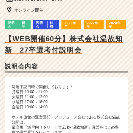
ー・
成
オンライン開催
長
企
説明
新
説明
転
2026年
2027年
2028年
業
会
卒
会
職
卒
卒
卒
か
【WEB開催60分】株式会社温故知
ら
ス
新 27卒選考付説明会
カ
ウ
ト
説明会内容
が
届
く
毎週下記日時で開催しております！
就
月曜日:10:00～11:00
活
火曜日:11:00～12:00
サ
水曜日:17:00～18:00
金曜日:13:00～14:00
イ
ト
ホテル旅館の運営受託・プロデュース会社である株式会社温故
チ
知新は、
ア
最高級「瀬戸内リトリート青凪 by 温故知新」直営をはじめ多
数の運営受託を行っています。
キ