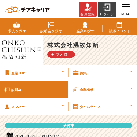
MENU
会員登録
ログイン
株
式
会
求人を
探す
説明会を
探す
企業を
探す
就職
イベント
社
温
株式会社温故知新
故
＋ フォロー
知
新
の
>
>
企業TOP
募集
説
明
会
>
説明会
企業情報
詳
細
>
>
|
メンバー
タイムライン
ベ
ン
受付中
チ
ャ
2026/06/26 13:00〜14:30