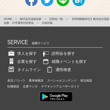
HOME
＞
株式会社温故知新
＞
説明会一覧
＞
【WEB開催60分】株式会社温故
知新 27卒選考付説明会
＞
日程詳細
SERVICE
就職サービス
求人を探す
説明会を探す
企業を探す
就職イベントを探す
タイムライン
適性検査
就活ノウハウ
選考体験談
スペシャルコンテンツ
就活相談
転職相談
企業マンガ
チアキャリアユーザーガイド