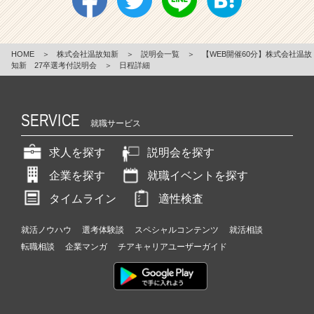
HOME
＞
株式会社温故知新
＞
説明会一覧
＞
【WEB開催60分】株式会社温故
知新 27卒選考付説明会
＞
日程詳細
SERVICE
就職サービス
求人を探す
説明会を探す
企業を探す
就職イベントを探す
タイムライン
適性検査
就活ノウハウ
選考体験談
スペシャルコンテンツ
就活相談
転職相談
企業マンガ
チアキャリアユーザーガイド