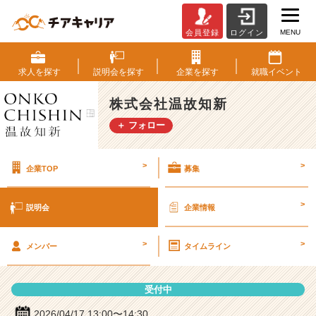
MENU
会員登録
ログイン
株
式
会
求人を
探す
説明会を
探す
企業を
探す
就職
イベント
社
温
株式会社温故知新
故
＋ フォロー
知
新
の
>
>
企業TOP
募集
説
明
会
>
説明会
企業情報
詳
細
>
>
|
メンバー
タイムライン
ベ
ン
受付中
チ
ャ
2026/04/17 13:00〜14:30