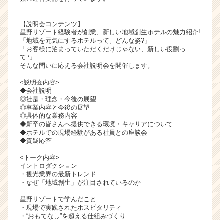
ャ
リ
【説明会コンテンツ】
ア
星野リゾート経験者が創業、新しい地域創生ホテルの魅力紹介!
（C
「地域を元気にするホテルって、どんな姿?」
「お客様に泊まっていただくだけじゃない、新しい役割っ
h
て?」
e
そんな問いに応える会社説明会を開催します。
e
r
<説明会内容>
◆会社説明
C
◎社是・理念・今後の展望
a
◎事業内容と今後の展望
r
◎具体的な業務内容
e
◆新卒の皆さんへ提供できる環境・キャリアについて
◆ホテルでの現場経験がある社員との座談会
e
◆質疑応答
r）
<トーク内容>
イントロダクション
・観光業界の最新トレンド
・なぜ「地域創生」が注目されているのか
星野リゾートで学んだこと
・現場で実践されたホスピタリティ
・“おもてなし”を超える仕組みづくり