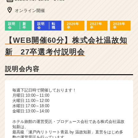
ー・
成
オンライン開催
長
企
説明
新
説明
転
2026年
2027年
2028年
業
会
卒
会
職
卒
卒
卒
か
【WEB開催60分】株式会社温故知
ら
ス
新 27卒選考付説明会
カ
ウ
ト
説明会内容
が
届
く
毎週下記日時で開催しております！
就
月曜日:10:00～11:00
活
火曜日:11:00～12:00
サ
水曜日:17:00～18:00
金曜日:13:00～14:00
イ
ト
ホテル旅館の運営受託・プロデュース会社である株式会社温故
チ
知新は、
ア
最高級「瀬戸内リトリート青凪 by 温故知新」直営をはじめ多
数の運営受託を行っています。
キ