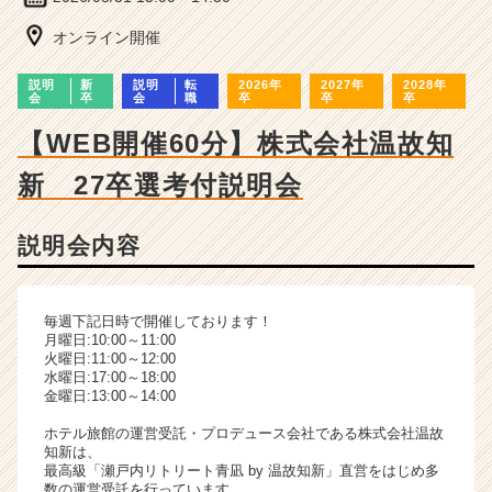
ー・
成
オンライン開催
長
企
説明
新
説明
転
2026年
2027年
2028年
業
会
卒
会
職
卒
卒
卒
か
【WEB開催60分】株式会社温故知
ら
ス
新 27卒選考付説明会
カ
ウ
ト
説明会内容
が
届
く
毎週下記日時で開催しております！
就
月曜日:10:00～11:00
活
火曜日:11:00～12:00
サ
水曜日:17:00～18:00
金曜日:13:00～14:00
イ
ト
ホテル旅館の運営受託・プロデュース会社である株式会社温故
チ
知新は、
ア
最高級「瀬戸内リトリート青凪 by 温故知新」直営をはじめ多
数の運営受託を行っています。
キ