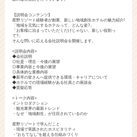
ャ
リ
【説明会コンテンツ】
ア
星野リゾート経験者が創業、新しい地域創生ホテルの魅力紹介!
（C
「地域を元気にするホテルって、どんな姿?」
「お客様に泊まっていただくだけじゃない、新しい役割っ
h
て?」
e
そんな問いに応える会社説明会を開催します。
e
r
<説明会内容>
◆会社説明
C
◎社是・理念・今後の展望
a
◎事業内容と今後の展望
r
◎具体的な業務内容
e
◆新卒の皆さんへ提供できる環境・キャリアについて
◆ホテルでの現場経験がある社員との座談会
e
◆質疑応答
r）
<トーク内容>
イントロダクション
・観光業界の最新トレンド
・なぜ「地域創生」が注目されているのか
星野リゾートで学んだこと
・現場で実践されたホスピタリティ
・“おもてなし”を超える仕組みづくり