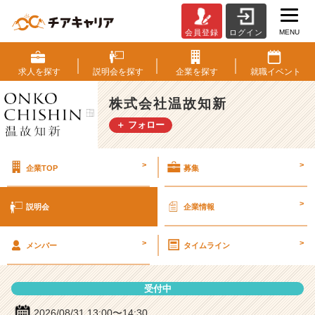
MENU
会員登録
ログイン
株
式
会
求人を
探す
説明会を
探す
企業を
探す
就職
イベント
社
温
株式会社温故知新
故
＋ フォロー
知
新
の
>
>
企業TOP
募集
説
明
会
>
説明会
企業情報
詳
細
>
>
|
メンバー
タイムライン
ベ
ン
受付中
チ
ャ
2026/08/31 13:00〜14:30