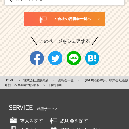
この会社の説明会一覧へ
このページをシェアする
HOME
＞
株式会社温故知新
＞
説明会一覧
＞
【WEB開催60分】株式会社温故
知新 27卒選考付説明会
＞
日程詳細
SERVICE
就職サービス
求人を探す
説明会を探す