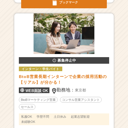
ブックマーク
的
な
支
援
実
績！
私
た
ち
は
募集停止中
社
インターン・学生バイト
会
BtoB営業長期インターンで企業の採用活動の
課
【リアル】が分かる！
題
解
勤務地：
東京都
WEB面談 OK
決
BtoBマーケティング営業
コンサル営業アシスタント
を
目
セールス
指
私服OK
学歴不問
土日休み
起業志望歓迎
す
未経験OK
ソ