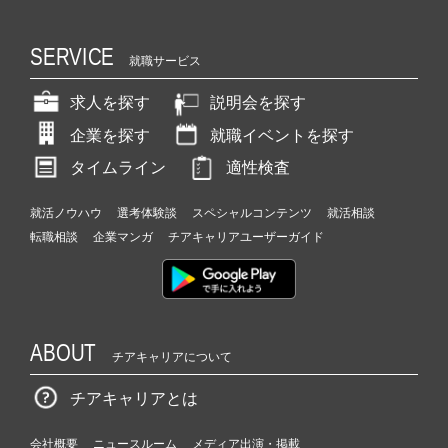
（C
h
SERVICE
e
就職サービス
e
求人を探す
説明会を探す
r
C
企業を探す
就職イベントを探す
a
r
タイムライン
適性検査
e
e
就活ノウハウ
選考体験談
スペシャルコンテンツ
就活相談
r）
転職相談
企業マンガ
チアキャリアユーザーガイド
ABOUT
チアキャリアについて
チアキャリアとは
会社概要
ニュースルーム
メディア出演・掲載