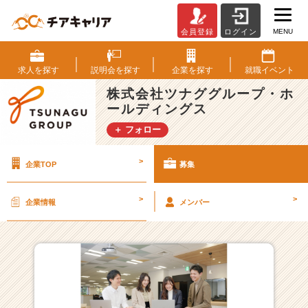
MENU
会員登録
ログイン
株
式
会
求人を
探す
説明会を
探す
企業を
探す
就職
イベント
社
株式会社ツナググループ・ホ
ツ
ールディングス
ナ
グ
＋ フォロー
グ
ル
>
企業TOP
募集
ー
プ・
ホ
>
>
企業情報
メンバー
ー
ル
デ
ィ
ン
グ
ス