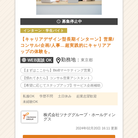
の
採
用/
求
募集停止中
人
インターン・学生バイト
一
【キャリアデザイン型長期インターン】営業/
覧
コンサル/企画/人事…超実践的にキャリアア
-
ップの体験を。
年
勤務地：
間
東京都
WEB面談 OK
9
【まずはここから】BtoBマーケティング営業
0,
【慣れてきたら】コンサル営業アシスタント
0
0
【希望に応じてステップアップ】サービス企画補助
0
私服OK
学歴不問
土日休み
起業志望歓迎
店
未経験OK
舗
以
株式会社ツナググループ・ホールディン
上
グス
の
2024年02月20日 16:11 更新
圧
倒