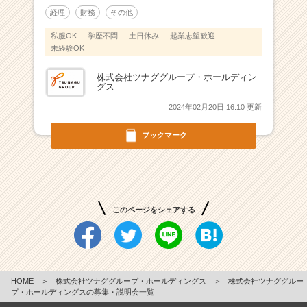
企
経理
財務
その他
業
か
私服OK
学歴不問
土日休み
起業志望歓迎
ら
未経験OK
ス
カ
株式会社ツナググループ・ホールディン
グス
ウ
ト
2024年02月20日 16:10 更新
が
届
ブックマーク
く
就
活
サ
イ
このページをシェアする
ト
チ
ア
キ
ャ
HOME
＞
株式会社ツナググループ・ホールディングス
＞
株式会社ツナググルー
リ
プ・ホールディングスの募集・説明会一覧
ア