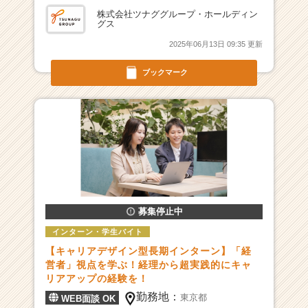
リ
株式会社ツナググループ・ホールディン
ュ
グス
ー
2025年06月13日 09:35 更新
シ
ョ
ブックマーク
ン
カ
ン
パ
ニ
ー
で
す
|
ベ
募集停止中
ン
インターン・学生バイト
チ
【キャリアデザイン型長期インターン】「経
ャ
営者」視点を学ぶ！経理から超実践的にキャ
ー・
リアアップの経験を！
成
勤務地：
長
東京都
WEB面談 OK