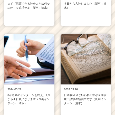
まず「活躍できる社会人とは何な
本日から入社しました（新卒：清
のか」を追求せよ（新卒：清水）
水）
2024.03.27
2024.03.26
3か月間のインターンを終え、4月
日本版MBAといわれる中小企業診
から正社員になります（長期イン
断士試験の勉強中です（長期イン
ターン：清水）
ターン：清水）