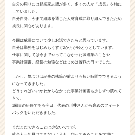
自分の周りには起業家志望が多く、多くの人が「成長」を軸に
g
していました。
s
J
自分自身、今まで組織を通じた人材育成に取り組んできたため
a
成長に関心があります。
p
a
今回は成長について少しお話できたらと思っています。
n
自分は勤務をはじめもうすぐ2か月が経とうとしています。
の
仕事に関しては今までやってこなかった製造業のことや、
タ
事業計画書、経営の勉強などはじめは苦戦の日々でした。
イ
ム
ラ
しかし、気づけば記事の執筆が前よりも短い時間でできるよう
イ
になってきました。
ン】
どうすればいいかわからなかった事業計画書も少しずつ慣れて
|
きて、
ベ
3回目の研修である今日、代表の川井さんから褒めのフィード
ン
バックをいただきました。
チ
ャ
ー・
まだまだできることは少ないですが、
成
社会人一年目はできないよりも、やってみることを大切に