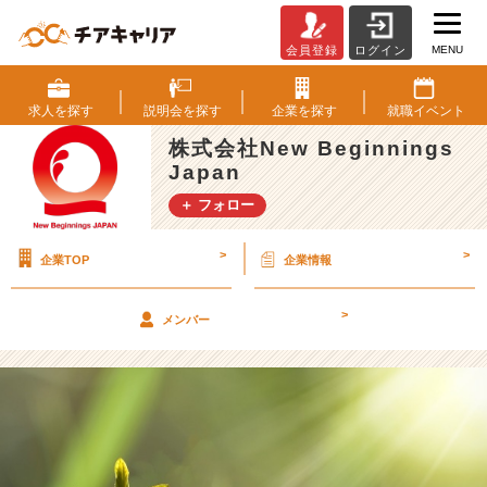
MENU
会員登録
ログイン
成
長
を
求人を
探す
説明会を
探す
企業を
探す
就職
イベント
軸
株式会社New Beginnings
に
Japan
企
業
＋ フォロー
選
び
>
>
企業TOP
企業情報
を
し
て
>
メンバー
い
る
方
へ
（長
期
イ