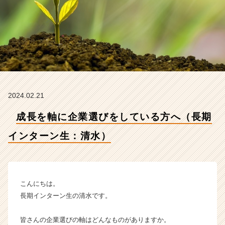
ン
タ
ー
ン
生：
清
水）
【株
式
2024.02.21
会
社
成長を軸に企業選びをしている方へ（長期
N
e
インターン生：清水）
w
B
e
g
i
こんにちは。
n
長期インターン生の清水です。
n
i
皆さんの企業選びの軸はどんなものがありますか。
n