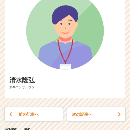
リ
ア
（C
h
e
e
r
C
a
r
e
e
r）
清水隆弘
新卒コンサルタント
前の記事へ
次の記事へ