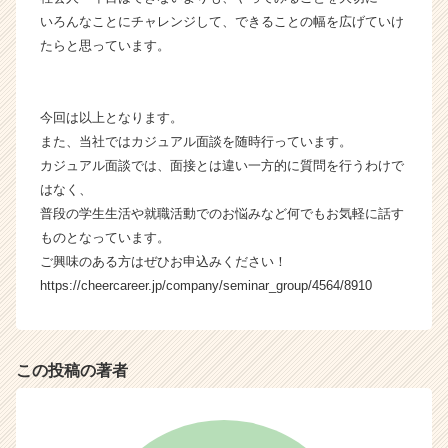
長
いろんなことにチャレンジして、できることの幅を広げていけ
企
たらと思っています。
業
か
ら
ス
今回は以上となります。
カ
また、当社ではカジュアル面談を随時行っています。
ウ
カジュアル面談では、面接とは違い一方的に質問を行うわけで
ト
はなく、
が
普段の学生生活や就職活動でのお悩みなど何でもお気軽に話す
届
ものとなっています。
く
ご興味のある方はぜひお申込みください！
就
活
https://cheercareer.jp/company/seminar_group/4564/8910
サ
イ
ト
チ
この投稿の著者
ア
キ
ャ