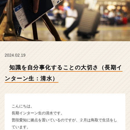
タ
ー
ン
生：
清
水）
【株
式
会
2024.02.19
社
N
知識を自分事化することの大切さ（長期イ
e
w
ンターン生：清水）
B
e
g
i
n
こんにちは。
n
長期インターン生の清水です。
i
普段愛知に拠点を置いているのですが、２月は鳥取で生活をし
n
ています。
g