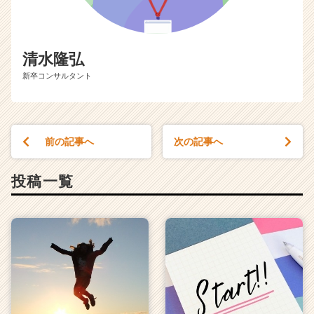
ア
（C
h
e
清水隆弘
e
r
新卒コンサルタント
C
a
r
e
前の記事へ
次の記事へ
e
r）
投稿一覧