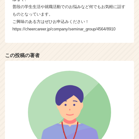
企
普段の学生生活や就職活動でのお悩みなど何でもお気軽に話す
業
ものとなっています。
か
ご興味のある方はぜひお申込みください！
ら
https://cheercareer.jp/company/seminar_group/4564/8910
ス
カ
ウ
ト
この投稿の著者
が
届
く
就
活
サ
イ
ト
チ
ア
キ
ャ
リ