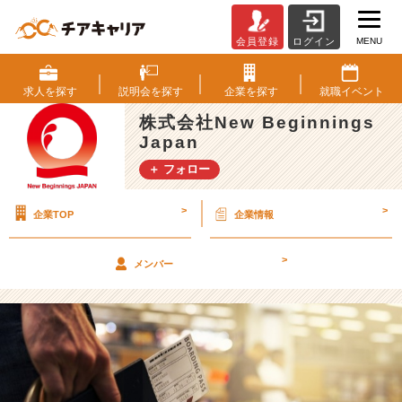
MENU
会員登録
ログイン
知
識
を
求人を
探す
説明会を
探す
企業を
探す
就職
イベント
自
株式会社New Beginnings
分
Japan
事
化
＋ フォロー
す
る
>
>
企業TOP
企業情報
こ
と
の
>
メンバー
大
切
さ
（長
期
イ
ン