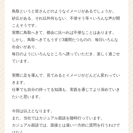
s
鳥取というと皆さんどのようなイメージがあるでしょうか。
J
a
砂丘がある、それ以外何もない、不便そう等々いろんな声が聞
p
こえそうです。
a
実際に鳥取へきて、都会に比べれば不便なことはあります。
n
しかし、鳥取へきてもうすぐ3週間たつものの、毎日いろんな
の
出会いがあり、
タ
毎日のようにいろんなところへ誘っていただき、楽しく過ごせ
イ
ています。
ム
ラ
イ
実際に足を運んで、見てみるとイメージがどんどん変わってい
ン】
きます。
|
仕事でも自分の持ってる知識も、実践を通じてより深めていき
ベ
たいと思います。
ン
チ
今回は以上となります。
ャ
ー・
また、当社ではカジュアル面談を随時行っています。
成
カジュアル面談では、面接とは違い一方的に質問を行うわけで
長
はなく、