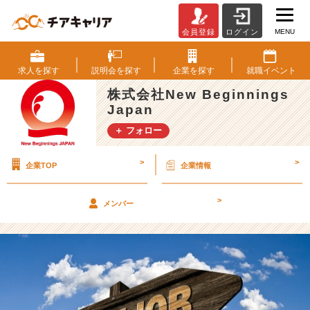
MENU
会員登録
ログイン
本
日
か
求人を
探す
説明会を
探す
企業を
探す
就職
イベント
ら
株式会社New Beginnings
入
Japan
社
し
＋ フォロー
ま
し
>
>
企業TOP
企業情報
た
（新
卒：
>
メンバー
清
水）
【株
式
会
社
N