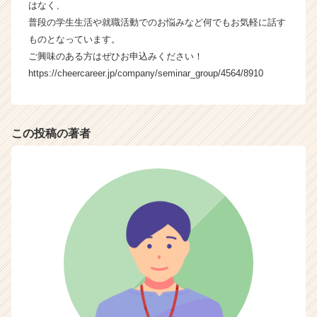
はなく、
就
普段の学生生活や就職活動でのお悩みなど何でもお気軽に話す
活
サ
ものとなっています。
イ
ご興味のある方はぜひお申込みください！
ト
https://cheercareer.jp/company/seminar_group/4564/8910
チ
ア
キ
ャ
この投稿の著者
リ
ア
（C
h
e
e
r
C
a
r
e
e