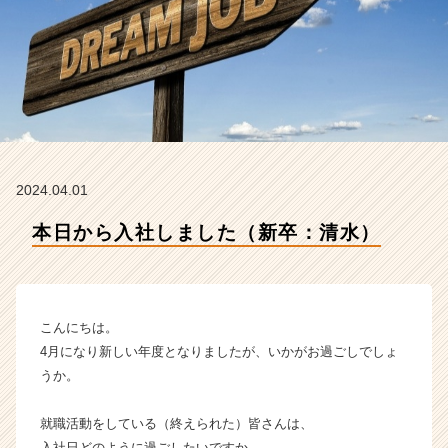
e
w
B
e
g
i
n
n
i
2024.04.01
n
g
本日から入社しました（新卒：清水）
s
J
a
p
a
こんにちは。
n
4月になり新しい年度となりましたが、いかがお過ごしでしょ
の
うか。
タ
イ
就職活動をしている（終えられた）皆さんは、
ム
ラ
入社日どのように過ごしたいですか。