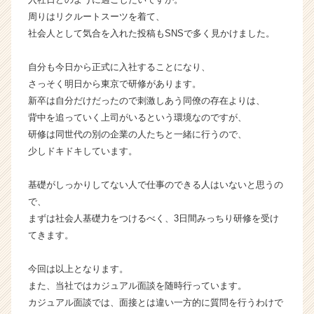
イ
周りはリクルートスーツを着て、
ン】
社会人として気合を入れた投稿もSNSで多く見かけました。
|
ベ
自分も今日から正式に入社することになり、
ン
さっそく明日から東京で研修があります。
チ
新卒は自分だけだったので刺激しあう同僚の存在よりは、
ャ
ー・
背中を追っていく上司がいるという環境なのですが、
成
研修は同世代の別の企業の人たちと一緒に行うので、
長
少しドキドキしています。
企
業
基礎がしっかりしてない人で仕事のできる人はいないと思うの
か
で、
ら
まずは社会人基礎力をつけるべく、3日間みっちり研修を受け
ス
カ
てきます。
ウ
ト
今回は以上となります。
が
また、当社ではカジュアル面談を随時行っています。
届
カジュアル面談では、面接とは違い一方的に質問を行うわけで
く