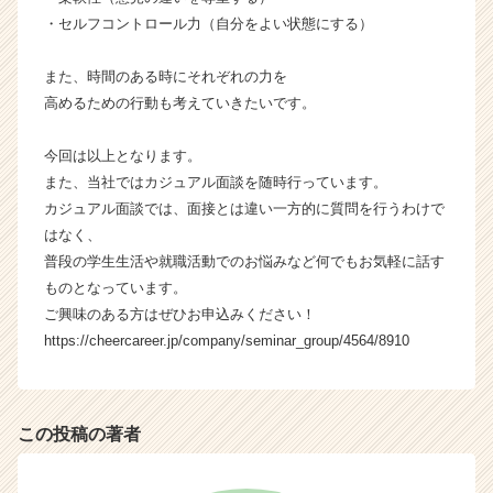
ン
・セルフコントロール力（自分をよい状態にする）
チ
ャ
また、時間のある時にそれぞれの力を
ー・
高めるための行動も考えていきたいです。
成
長
企
今回は以上となります。
業
また、当社ではカジュアル面談を随時行っています。
か
カジュアル面談では、面接とは違い一方的に質問を行うわけで
ら
はなく、
ス
普段の学生生活や就職活動でのお悩みなど何でもお気軽に話す
カ
ものとなっています。
ウ
ト
ご興味のある方はぜひお申込みください！
が
https://cheercareer.jp/company/seminar_group/4564/8910
届
く
就
活
この投稿の著者
サ
イ