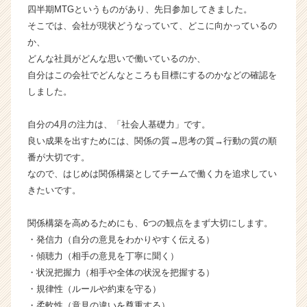
四半期MTGというものがあり、先日参加してきました。
i
そこでは、会社が現状どうなっていて、どこに向かっているの
n
n
か、
i
どんな社員がどんな思いで働いているのか、
n
自分はこの会社でどんなところも目標にするのかなどの確認を
g
しました。
s
J
自分の4月の注力は、「社会人基礎力」です。
a
良い成果を出すためには、関係の質→思考の質→行動の質の順
p
a
番が大切です。
n
なので、はじめは関係構築としてチームで働く力を追求してい
の
きたいです。
タ
イ
関係構築を高めるためにも、6つの観点をまず大切にします。
ム
・発信力（自分の意見をわかりやすく伝える）
ラ
・傾聴力（相手の意見を丁寧に聞く）
イ
ン】
・状況把握力（相手や全体の状況を把握する）
|
・規律性（ルールや約束を守る）
ベ
・柔軟性（意見の違いを尊重する）