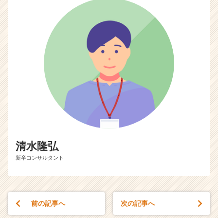
ト
チ
ア
キ
ャ
リ
ア
（C
h
e
e
r
C
a
清水隆弘
r
e
新卒コンサルタント
e
r）
前の記事へ
次の記事へ