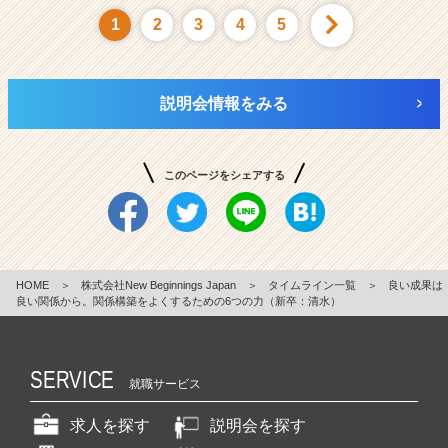
1
2
3
4
5
説明会情報をみる
このページをシェアする
HOME
＞
株式会社New Beginnings Japan
＞
タイムライン一覧
＞
良い成果は
良い関係から。関係構築をよくするための6つの力（新卒：清水）
SERVICE
就職サービス
求人を探す
説明会を探す