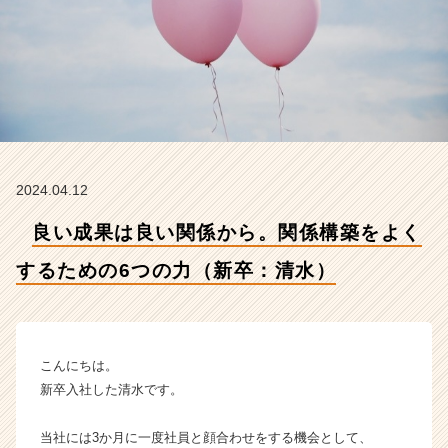
る
た
め
の
6
つ
の
力
（新
2024.04.12
卒：
清
良い成果は良い関係から。関係構築をよく
水）
【株
するための6つの力（新卒：清水）
式
会
社
N
e
こんにちは。
w
新卒入社した清水です。
B
e
当社には3か月に一度社員と顔合わせをする機会として、
g