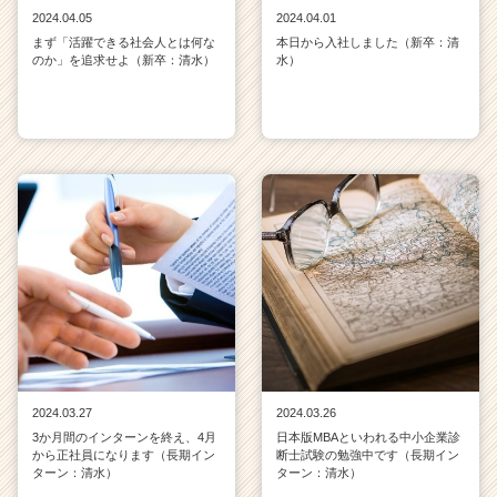
2024.04.05
2024.04.01
まず「活躍できる社会人とは何な
本日から入社しました（新卒：清
のか」を追求せよ（新卒：清水）
水）
2024.03.27
2024.03.26
3か月間のインターンを終え、4月
日本版MBAといわれる中小企業診
から正社員になります（長期イン
断士試験の勉強中です（長期イン
ターン：清水）
ターン：清水）