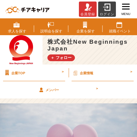
MENU
会員登録
ログイン
良
い
成
求人を
探す
説明会を
探す
企業を
探す
就職
イベント
果
株式会社New Beginnings
は
Japan
良
い
＋ フォロー
関
係
>
>
企業TOP
企業情報
か
ら。
関
>
メンバー
係
構
築
を
よ
く
す