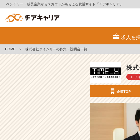
ベンチャー・成長企業からスカウトがもらえる就活サイト「チアキャリア」
株
式
求人を
会
社
HOME
＞
株式会社タイムリーの募集・説明会一覧
タ
イ
ム
株式
リ
＋ フ
ー
の
採
企業TOP
用/
求
人
-
企
画
か