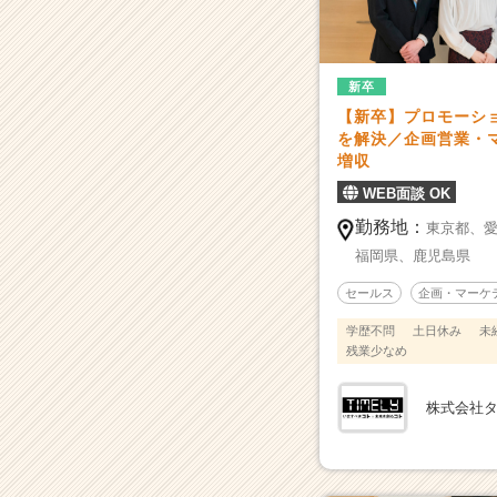
ン
ワ
ン
で
新卒
担
【新卒】プロモーシ
う
を解決／企画営業・
｜
増収
前
年
WEB面談 OK
度
勤務地：
東京都、
比
福岡県、
鹿児島県
1
2
セールス
企画・マーケ
0%
の
学歴不問
土日休み
未
残業少なめ
広
告
代
株式会社
理
店！
|
ベ