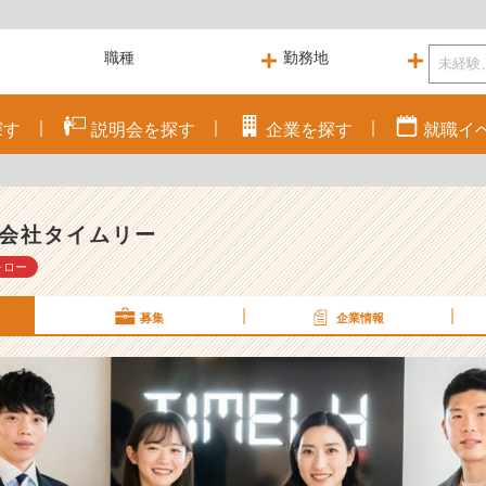
探す
説明会を
探す
企業を
探す
就職
イ
会社タイムリー
ォロー
募集
企業情報