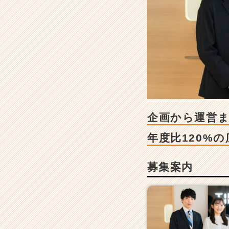
ら
運
営
ま
で、
効
果
的
な
プ
ロ
企画から運営
モ
ー
年度比120%
シ
ョ
募集案内
ン
を
オ
ー
ル
イ