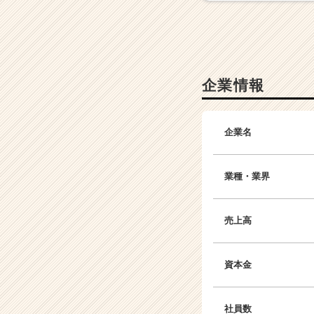
ト
チ
ア
キ
ャ
リ
企業情報
ア
（C
h
企業名
e
e
r
業種・業界
C
a
r
売上高
e
e
r）
資本金
社員数