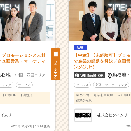
転職
】プロモーションと人材
【中途】【未経験可】プロモ
ブックマーク
／企画営業・マーケティ
で企業の課題を解決／企画営
ング(九州)
勤務地：
勤務地
中国・四国エリア
WEB面談 OK
ティング
サービス
セールス
企画・マーケティング
未経験OK
転勤無し
学歴不問
起業志望歓迎
未経験O
残業少なめ
タイムリー
株式会社タイムリ
2024年04月23日 16:14 更新
20