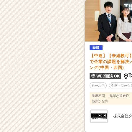
ン
チ
ャ
ー・
成
長
企
転職
業
か
【中途】【未経験可
ら
で企業の課題を解決
ス
ング(中国・四国)
カ
WEB面談 OK
ウ
ト
セールス
企画・マーケ
が
学歴不問
起業志望歓迎
届
残業少なめ
く
就
株式会社
活
サ
イ