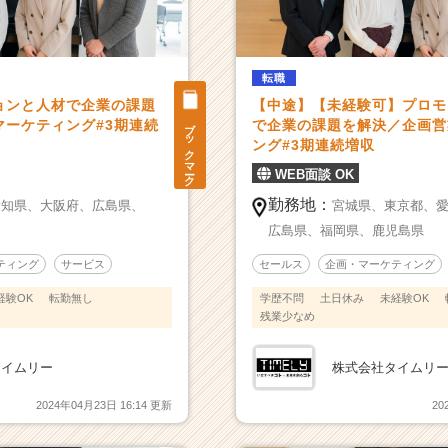
転職
ョンと人材で企業の課題
【中途】【未経験可】プロモ
ブックマーク
マーケティング#3期連続
で企業の課題を解決／企画営
ング#3期連続増収
WEB面談 OK
勤務地：
愛知県、
大阪府、
広島県、
宮城県、
東京都、
広島県、
福岡県、
鹿児島県
ティング
サービス
セールス
企画・マーケティング
経験OK
転勤無し
学歴不問
土日休み
未経験OK
残業少なめ
タイムリー
株式会社タイムリ
2024年04月23日 16:14 更新
20