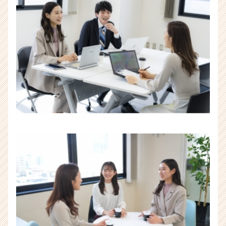
企
業
か
ら
ス
カ
ウ
ト
が
届
く
就
活
サ
イ
ト
チ
ア
キ
ャ
リ