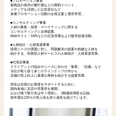
■プロモーション事業
企
新商品の発売や繁忙期などの商戦イベント、
メディアを活用した広告宣伝など
画
各種プロモーション活動の企画立案と運営管理。
営
業・
■コンサルティング事業
マ
人材の募集・採用・マーケティングに関する
コンサルティングと企画提案。
ー
Webサイト・SNSなどの広告営業および販売促進活動。
ケ
テ
■人材紹介・人材派遣事業
ィ
採用ニーズや課題に対し、問題解決の提案や的確な人材を
紹介する、対面型人材サービスの人材紹介・人材派遣営業。
ン
グ
■代理店事業
(九
クライアントの悩みやニーズに合わせ「集客」「設備」など
州)
当社が取り扱う多くのラインナップの中から
|
店舗の売上向上に最適な商材を紹介する提案営業。
ベ
現在は全国のお客様をサポートするために、
ン
国内各地に支店や営業所を展開。
チ
おかげ様で取引先は年々増加し、3期連続増収を記録。
ャ
前年度比120％の売上高を誇り成長を続けています。
ー・
成
長