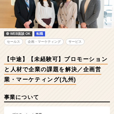
験
可】
プ
ロ
モ
ー
シ
WEB面談 OK
転職
ョ
セールス
企画・マーケティング
サービス
ン
と
人
【中途】【未経験可】プロモーション
材
で
と人材で企業の課題を解決／企画営
企
業
業・マーケティング(九州)
の
課
題
事業について
を
解
決
／