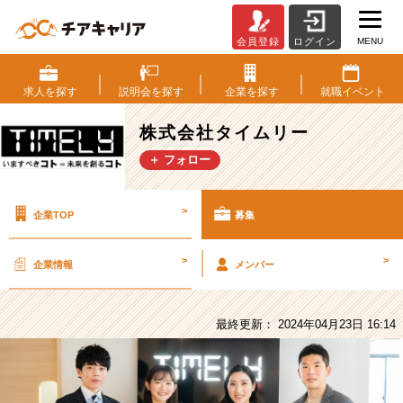
MENU
会員登録
ログイン
株
式
会
求人を
探す
説明会を
探す
企業を
探す
就職
イベント
社
タ
株式会社タイムリー
イ
＋ フォロー
ム
リ
ー
>
企業TOP
募集
の
採
用/
>
>
企業情報
メンバー
求
人
-
最終更新： 2024年04月23日 16:14
【中
途】
【未
経