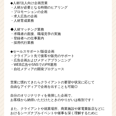
◆人材/法人向け企画営業
・人材が必要となる時期のヒアリング
・プロモーションの企画
・求人広告の企画
・人材育成業務
◆人材マッチング業務
・求職者の面接、職場見学の実施
・登録者への仕事案内
・採用代行業務
◆セールスサポート/販促企画
・クライアント先で接客や販売のサポート
・広告企画およびメディアプランニング
・WEB広告やSNSでのPR運用
・自社メディアの開発プロデュース
営業に慣れてきたらクライアントの要望や状況に応じて
自由なアイディアで企画を出すことも可能◎
自分のオリジナリティを発揮した企画で、
お客様から納得いただけたときのやりがいは格別です！
また、クライアントや就業場所、商業施設や家電量販店などに
おけるシーズナブルイベントや催事を深く理解するために