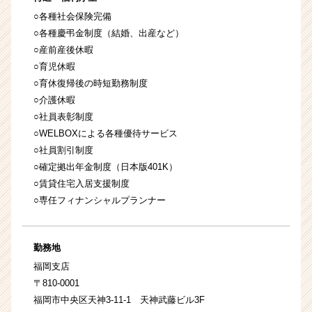
○各種社会保険完備
○各種慶弔金制度（結婚、出産など）
○産前産後休暇
○育児休暇
○育休復帰後の時短勤務制度
○介護休暇
○社員表彰制度
○WELBOXによる各種優待サービス
○社員割引制度
○確定拠出年金制度（日本版401K）
○賃貸住宅入居支援制度
○専任フィナンシャルプランナー
勤務地
福岡支店
〒810-0001
福岡市中央区天神3-11-1 天神武藤ビル3F