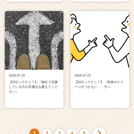
2026.07.24
2026.07.23
【IOGってナニ？】『御社で活躍
【IOGってナニ？】「将来のイメ
している方の共通点を教えてくだ
ージがつかない…」方へ
さい』
1
2
3
4
5