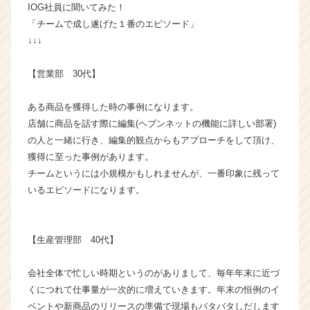
IOG社員に聞いてみた！
グ
「チームで成し遂げた１番のエピソード」
ル
↓↓↓
ー
プ
の
【営業部 30代】
タ
イ
ある商品を獲得した時の事例になります。
ム
店舗に商品を話す際に編集(ヘブンネットの機能に詳しい部署)
ラ
の人と一緒に行き、編集的観点からもアプローチをして頂け、
イ
獲得に至った事例があります。
ン】
|
チームというには小規模かもしれませんが、一番印象に残って
ベ
いるエピソードになります。
ン
チ
ャ
【生産管理部 40代】
ー・
成
会社全体で忙しい時期というのがありまして、毎年年末に近づ
長
企
くにつれて仕事量が一次的に増えていきます。年末の恒例のイ
業
ベントや新商品のリリースの準備で現場もバタバタしだします