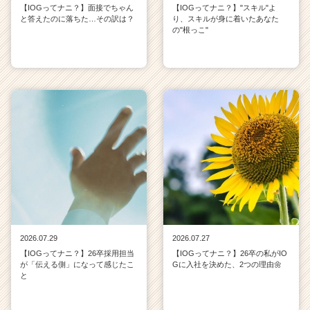
【IOGってナニ？】面接でちゃん
【IOGってナニ？】"スキル"よ
と答えたのに落ちた…その訳は？
り、スキルが身に着いたあなた
の"根っこ"
2026.07.29
2026.07.27
【IOGってナニ？】26卒採用担当
【IOGってナニ？】26卒の私がIO
が「伝える側」になって感じたこ
Gに入社を決めた、2つの理由🌼
と