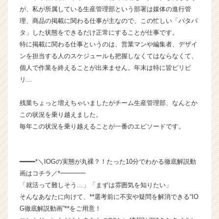
か
が、私が所属している生産管理部という部署は媒体の進行管
ら
理、商品の掲載に関わる仕事が主なので、この忙しい「バタバ
ス
タ」した状態をできるだけ正常にすることが仕事です。
カ
特に掲載に関わる仕事というのは、営業マンや編集者、デザイ
ウ
ンを担当する人のスケジュールも把握しなくてはならなくて、
ト
が
個人で作業を終えることが出来ません。年末は特に皆ピリピ
届
リ…
く
就
残業ちょっと増えちゃいましたがチーム生産管理部、なんとか
活
この状況を乗り越えました。
サ
毎年この状況を乗り越えることが一番のエピソードです。
イ
ト
チ
ア
━━━━*＼IOGの実態が丸裸？！たった10分でわかる徹底解説動
キ
画はコチラ／*━━━━
ャ
「就活って難しそう…」「まずは雰囲気を知りたい」
リ
そんなあなたに向けて、**選考前に不安や疑問を解消できる“IO
ア
G徹底解説動画”**をご用意！
（C