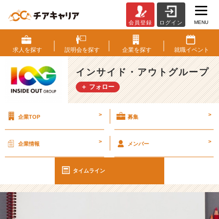
MENU
会員登録
ログイン
【I
O
G
求人を
探す
説明会を
探す
企業を
探す
就職
イベント
っ
て
インサイド・アウトグループ
ナ
＋ フォロー
ニ？】
社
員
>
>
企業TOP
募集
に
聞
い
>
>
企業情報
メンバー
て
み
た！
タイムライン
「チ
ー
ム
で