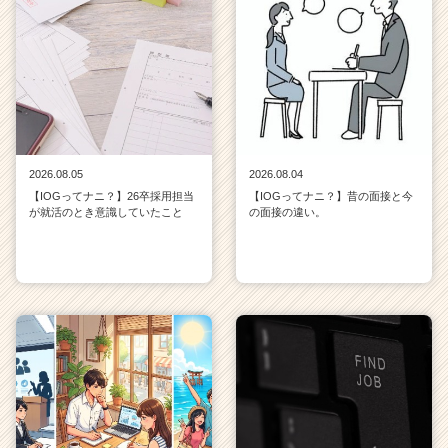
2026.08.05
2026.08.04
【IOGってナニ？】26卒採用担当
【IOGってナニ？】昔の面接と今
が就活のとき意識していたこと
の面接の違い。