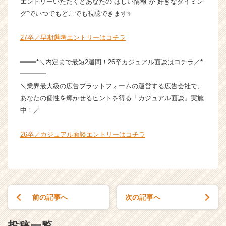
エントリーいただくとあなたの“ほしい情報”が“好きなタイミン
h
e
グ”でいつでもどこでも視聴できます✨
e
r
27卒／早期選考エントリーはコチラ
C
a
━━━━*＼内定まで最短2週間！26卒カジュアル面談はコチラ／*
r
━━━━
e
＼業界最大級の広告プラットフォームの運営する広告会社で、
e
r）
あなたの個性を輝かせるヒントを得る「カジュアル面談」実施
中！／
26卒／カジュアル面談エントリーはコチラ
前の記事へ
次の記事へ
投稿一覧