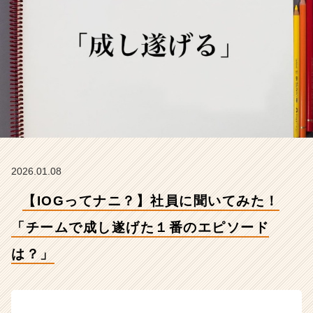
成
し
遂
げ
た
１
番
の
エ
ピ
ソ
ー
2026.01.08
ド
は？」
【IOGってナニ？】社員に聞いてみた！
【イ
ン
「チームで成し遂げた１番のエピソード
サ
は？」
イ
ド・
ア
ウ
ト