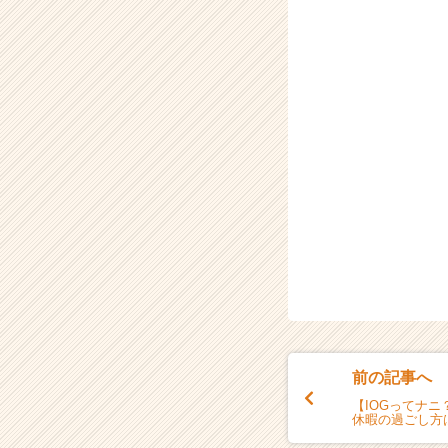
前の記事へ
【IOGってナ
休暇の過ごし方