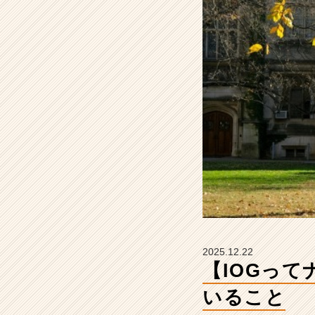
大
事
に
し
て
い
る
こ
と
【イ
ン
サ
イ
ド・
ア
ウ
ト
2025.12.22
グ
【IOGっ
ル
ー
いること
プ