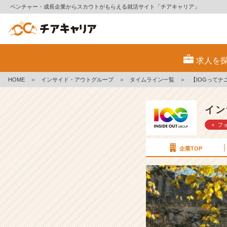
ベンチャー・成長企業からスカウトがもらえる就活サイト「チアキャリア」
【I
O
求人を
G
っ
HOME
＞
インサイド・アウトグループ
＞
タイムライン一覧
＞
【IOGって
て
ナ
ニ？】
イン
年
＋ フ
内
最
終
企業TOP
更
新！
採
用
担
当
が