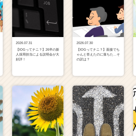
2026.07.31
2026.07.30
【IOGってナニ？】26卒の新
【IOGってナニ？】面接でち
人採用担当による説明会が大
ゃんと答えたのに落ちた…そ
好評！
の訳は？