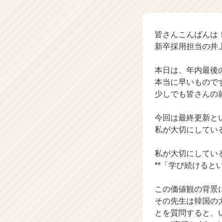
の
タ
イ
ム
皆さんこんばんは
ラ
新卒採用担当の井
イ
ン】
本日は、年内最後
|
本当に早いもので
ベ
少しでも皆さんの
ン
チ
ャ
今回は最終更新と
ー・
私が大切にしてい
成
長
私が大切にしてい
企
**「学び続けると
業
か
この価値観の背景
ら
ス
その先生は韓国の
カ
とを質問すると、
ウ