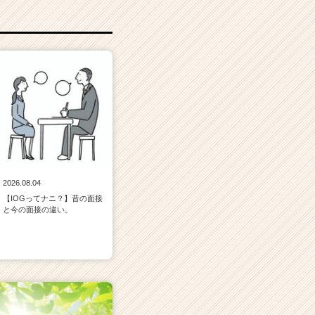
2026.08.04
【IOGってナニ？】昔の面接
と今の面接の違い。