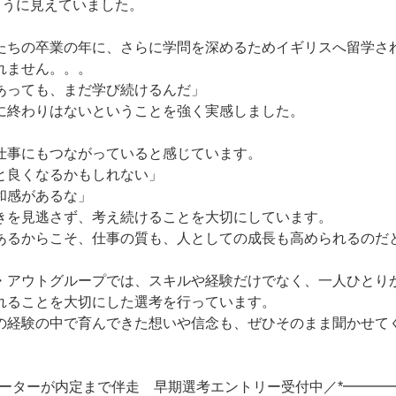
ように見えていました。
たちの卒業の年に、さらに学問を深めるためイギリスへ留学さ
れません。。。
あっても、まだ学び続けるんだ」
に終わりはないということを強く実感しました。
仕事にもつながっていると感じています。
と良くなるかもしれない」
和感があるな」
きを見逃さず、考え続けることを大切にしています。
あるからこそ、仕事の質も、人としての成長も高められるのだ
・アウトグループでは、スキルや経験だけでなく、一人ひとり
れることを大切にした選考を行っています。
の経験の中で育んできた想いや信念も、ぜひそのまま聞かせて
ルーターが内定まで伴走 早期選考エントリー受付中／*━━━