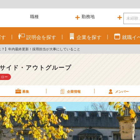
探す
説明会を
探す
企業を
探す
就職
イ
ナニ？】年内最終更新！採用担当が大事にしていること
サイド・アウトグループ
ォロー
募集
企業情報
メンバー