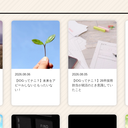
2026.08.06
2026.08.05
【IOGってナニ？】未来をア
【IOGってナニ？】26卒採用
ピールしないともったいな
担当が就活のとき意識してい
い！
たこと