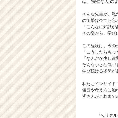
は、“完璧な人”の
ト
が
そんな先生が、私
届
の衝撃は今でも忘
く
「こんなに知識が
就
活
その姿から、学び
サ
イ
この経験は、今の
ト
「こうしたらもっ
チ
「なんだか少し違
ア
そんな小さな気づ
キ
学び続ける姿勢が
ャ
リ
ア
私たちインサイド
（C
値観や考え方に触
h
皆さんがこれまで
e
e
r
━━━━*＼リク
C