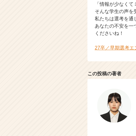
a
「情報が少なくて
r
そんな学生の声を
e
私たちは選考を通じ
e
あなたの不安を一
r）
くださいね！
27卒／早期選考
この投稿の著者