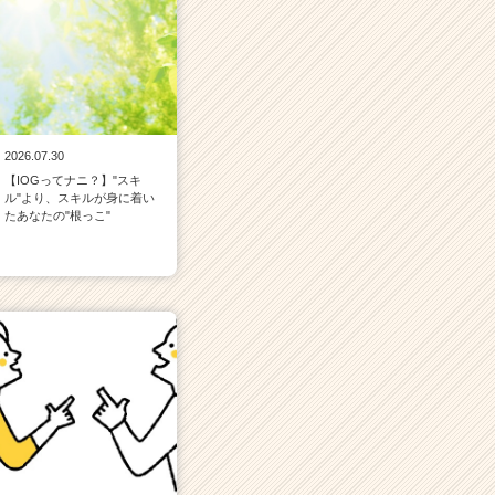
2026.07.30
【IOGってナニ？】"スキ
ル"より、スキルが身に着い
たあなたの"根っこ"