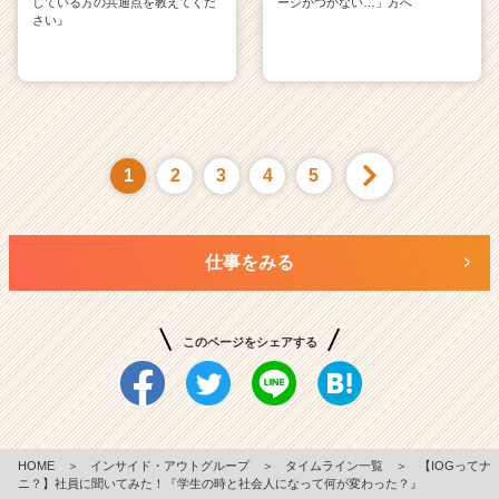
している方の共通点を教えてくだ
ージがつかない…」方へ
さい』
1
2
3
4
5
仕事をみる
このページをシェアする
HOME
＞
インサイド・アウトグループ
＞
タイムライン一覧
＞
【IOGってナ
ニ？】社員に聞いてみた！『学生の時と社会人になって何が変わった？』