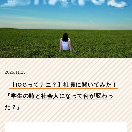
と
社
会
人
に
な
っ
て
何
が
変
わ
2025.11.13
っ
た？』
【IOGってナニ？】社員に聞いてみた！
【イ
ン
『学生の時と社会人になって何が変わっ
サ
た？』
イ
ド・
ア
ウ
ト