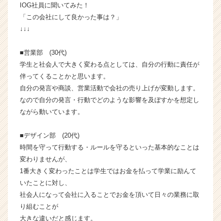
IOG社員に聞いてみた！
グ
「この会社にして良かった事は？」
ル
↓↓↓
ー
プ
の
■営業部 (30代)
タ
学生と社会人で大きく変わる点としては、自分の行動に責任が
イ
伴ってくることかと思います。
ム
自分の発言や商談、営業活動で会社の売り上げが変動します。
ラ
なので自分の発言・行動でどのような影響を及ぼすかを想定し
イ
ながら動いています。
ン】
|
ベ
■デザイン部 (20代)
ン
時間を守って行動する・ルールを守るといった基本的なことは
チ
変わりませんが、
ャ
1番大きく変わったことは学生ではお金を払って学業に励んて
ー・
いたことに対し、
成
社会人になって会社に入ることでお金を頂いて日々の業務に取
長
企
り組むことが
業
大きな違いだと感じます。