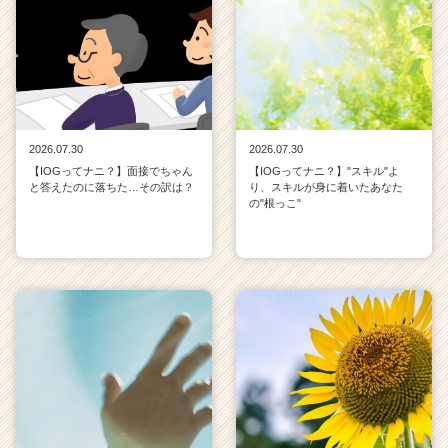
2026.07.30
2026.07.30
【IOGってナニ？】面接でちゃん
【IOGってナニ？】"スキル"よ
と答えたのに落ちた…その訳は？
り、スキルが身に着いたあなた
の"根っこ"