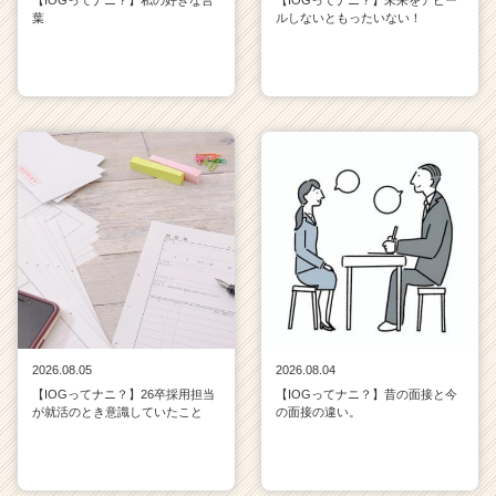
【IOGってナニ？】私の好きな言
【IOGってナニ？】未来をアピー
葉
ルしないともったいない！
2026.08.05
2026.08.04
【IOGってナニ？】26卒採用担当
【IOGってナニ？】昔の面接と今
が就活のとき意識していたこと
の面接の違い。