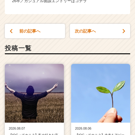
26卒／カジュアル面談エントリーはコチラ
h
e
e
r
C
前の記事へ
次の記事へ
a
r
e
投稿一覧
e
r）
2026.08.07
2026.08.06