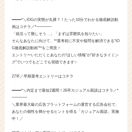
か
ら
ス
━━━━*＼IOGの実態が丸裸？！たった10分でわかる徹底解説動
カ
画はコチラ／*━━━━
ウ
「就活って難しそう…」「まずは雰囲気を知りたい」
ト
が
そんなあなたに向けて、**選考前に不安や疑問を解消できる“IO
届
G徹底解説動画”**をご用意！
く
エントリーいただくとあなたの“ほしい情報”が“好きなタイミン
就
グ”でいつでもどこでも視聴できます✨
活
サ
27卒／早期選考エントリーはコチラ
イ
ト
チ
━━━━*＼内定まで最短2週間！26卒カジュアル面談はコチラ／*
ア
━━━━
キ
＼業界最大級の広告プラットフォームの運営する広告会社で、
ャ
あなたの個性を輝かせるヒントを得る「カジュアル面談」実施
リ
中！／
ア
（C