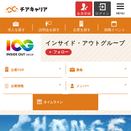
MENU
会員登録
ログイン
【I
O
G
求人を
探す
説明会を
探す
企業を
探す
就職
イベント
っ
て
インサイド・アウトグループ
ナ
＋ フォロー
ニ？】
社
員
>
>
企業TOP
募集
に
聞
い
>
>
企業情報
メンバー
て
み
た！
タイムライン
『学
生
の
時