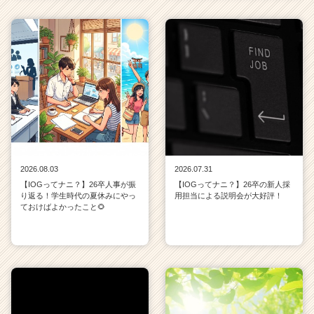
2026.08.03
2026.07.31
【IOGってナニ？】26卒人事が振
【IOGってナニ？】26卒の新人採
り返る！学生時代の夏休みにやっ
用担当による説明会が大好評！
ておけばよかったこと🌻