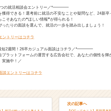
！3つの就活相談会エントリー／*━━━━
を獲得できる！選考前に就活の不安なことや疑問など、24新卒
らこそあなたの❝ほしい情報❞が得られる！
ぴったりの面談を選んで、就活の一歩を踏み出しましょう！
会エントリーはコチラ
で最短2週間！26卒カジュアル面談はコチラ／*━━━━
告プラットフォームの運営する広告会社で、あなたの個性を輝
」実施中！／
ル面談エントリーはコチラ
次の記事へ
ニ？】就活の軸ってどう考える？
【IOGってナニ？】早期選考