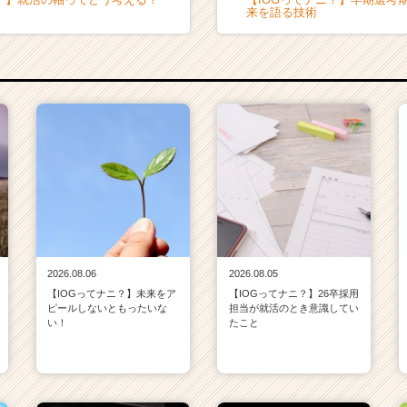
来を語る技術
2026.08.06
2026.08.05
【IOGってナニ？】未来をア
【IOGってナニ？】26卒採用
ピールしないともったいな
担当が就活のとき意識してい
い！
たこと