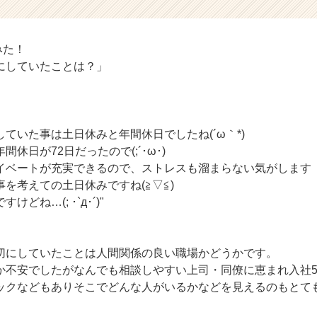
みた！
にしていたことは？」
ていた事は土日休みと年間休日でしたね(´ω｀*)
休日が72日だったので(;´･ω･)
ベートが充実できるので、ストレスも溜まらない気がします（*
を考えての土日休みですね(≧▽≦)
どね…(; ･`д･´)"
切にしていたことは人間関係の良い職場かどうかです。
か不安でしたがなんでも相談しやすい上司・同僚に恵まれ入社
ックなどもありそこでどんな人がいるかなどを見えるのもとて