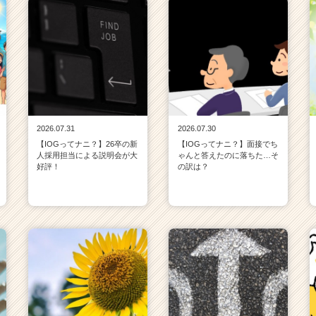
2026.07.31
2026.07.30
【IOGってナニ？】26卒の新
【IOGってナニ？】面接でち
人採用担当による説明会が大
ゃんと答えたのに落ちた…そ
好評！
の訳は？