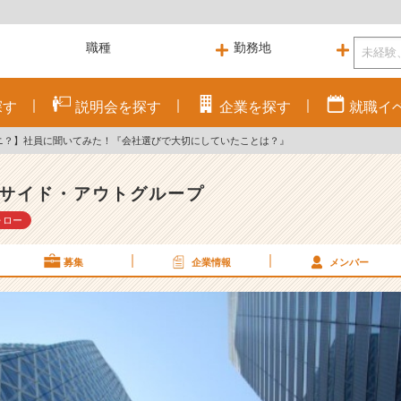
探す
説明会を
探す
企業を
探す
就職
イ
ナニ？】社員に聞いてみた！『会社選びで大切にしていたことは？』
サイド・アウトグループ
ォロー
募集
企業情報
メンバー