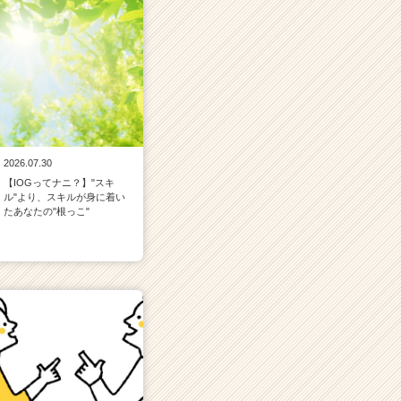
2026.07.30
【IOGってナニ？】"スキ
ル"より、スキルが身に着い
たあなたの"根っこ"