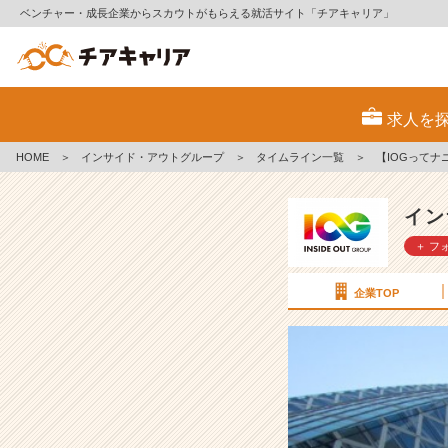
ベンチャー・成長企業からスカウトがもらえる就活サイト「チアキャリア」
【I
O
求人を
G
っ
HOME
＞
インサイド・アウトグループ
＞
タイムライン一覧
＞
【IOGって
て
ナ
ニ？】
イン
社
＋ フ
員
に
聞
企業TOP
い
て
み
た！
『会
社
選