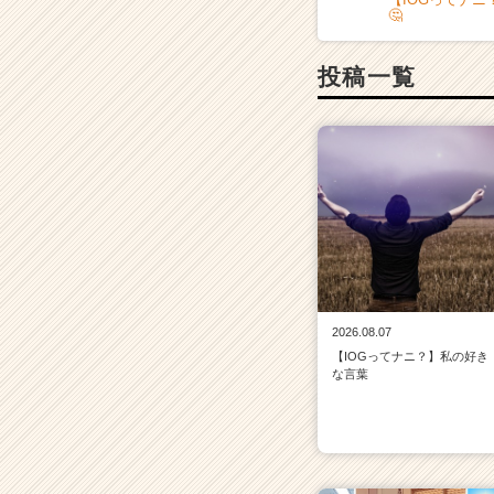
e
🤔
r
C
投稿一覧
a
r
e
e
r）
2026.08.07
【IOGってナニ？】私の好き
な言葉