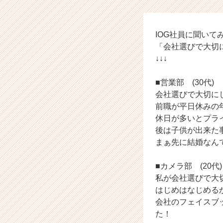
ル
ー
プ
の
IOG社員に聞いて
タ
「会社選びで大切
イ
↓↓↓
ム
ラ
■営業部 (30代)
イ
会社選びで大切にし
ン】
前職が平日休みの年間
|
ベ
休日が多いとプライ
ン
後は子供が出来た事
チ
まぁ先に結婚なんですけ
ャ
ー・
■カメラ部 (20代)
成
私が会社選びで大
長
はじめはなじめる
企
業
会社のフェイスブ
か
た！
ら