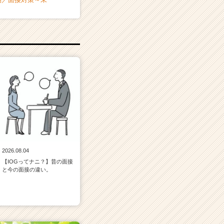
2026.08.04
【IOGってナニ？】昔の面接
と今の面接の違い。