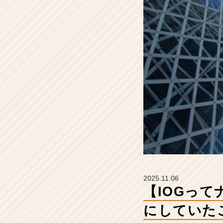
び
で
大
切
に
し
て
い
た
こ
と
は？』
【イ
ン
サ
イ
ド・
2025.11.06
ア
【IOGっ
ウ
ト
にしていた
グ