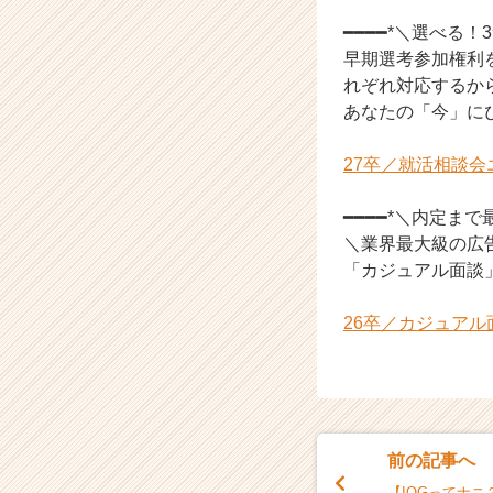
ス
━━━━*＼選べる
カ
早期選考参加権利
ウ
れぞれ対応するか
ト
あなたの「今」に
が
届
く
27卒／就活相談
就
活
━━━━*＼内定ま
サ
＼業界最大級の広
イ
「カジュアル面談
ト
チ
ア
26卒／カジュア
キ
ャ
リ
ア
（C
h
前の記事へ
e
【IOGってナ