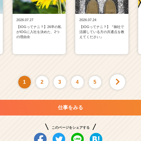
2026.07.27
2026.07.24
【IOGってナニ？】26卒の私
【IOGってナニ？】『御社で
がIOGに入社を決めた、2つ
活躍している方の共通点を教
の理由🌼
えてください』
1
2
3
4
5
仕事をみる
このページをシェアする