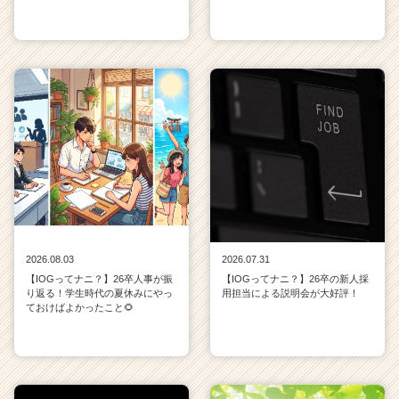
2026.08.03
2026.07.31
【IOGってナニ？】26卒人事が振
【IOGってナニ？】26卒の新人採
り返る！学生時代の夏休みにやっ
用担当による説明会が大好評！
ておけばよかったこと🌻