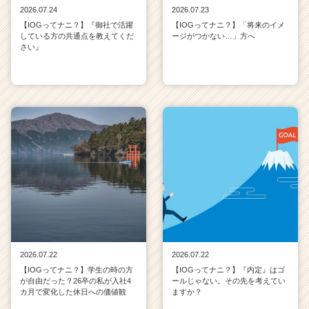
2026.07.24
2026.07.23
【IOGってナニ？】『御社で活躍
【IOGってナニ？】「将来のイメ
している方の共通点を教えてくだ
ージがつかない…」方へ
さい』
2026.07.22
2026.07.22
【IOGってナニ？】学生の時の方
【IOGってナニ？】『内定』はゴ
が自由だった？26卒の私が入社4
ールじゃない。その先を考えてい
カ月で変化した休日への価値観
ますか？