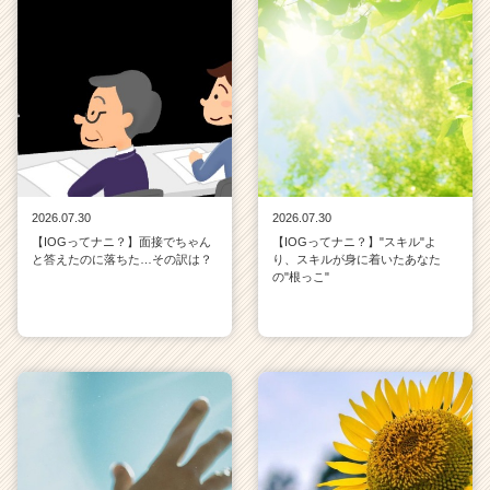
2026.07.30
2026.07.30
【IOGってナニ？】面接でちゃん
【IOGってナニ？】"スキル"よ
と答えたのに落ちた…その訳は？
り、スキルが身に着いたあなた
の"根っこ"