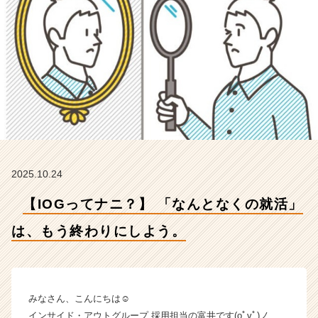
わ
り
に
し
よ
う。
【イ
ン
サ
イ
ド・
ア
2025.10.24
ウ
ト
【IOGってナニ？】 「なんとなくの就活」
グ
ル
は、もう終わりにしよう。
ー
プ
の
タ
みなさん、こんにちは☺
イ
インサイド・アウトグループ 採用担当の富井です(oﾟvﾟ)ノ
ム