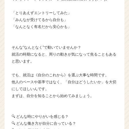
ラ
イ
「とりあえずエントリーしてみた」
ン】
「みんなが受けてるから自分も」
|
「なんとなく有名だから安心かも」
ベ
ン
チ
そんな“なんとなく”で動いていませんか？
ャ
ー・
就活の時期になると、周りの動きが気になって焦ることもある
成
と思います。
長
企
でも、就活は《自分のこれから》を選ぶ大事な時間です。
業
他人のペースや基準ではなく、「自分はどうしたいか」を大切
か
にしてほしいんです。
ら
まずは、自分を知ることから始めてみましょう。
ス
カ
ウ
ト
🔍 どんな時にやりがいを感じる？
が
🔍 どんな働き方が自分に合っている？
届