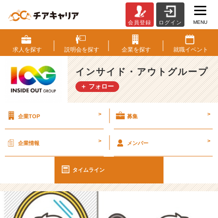
MENU
会員登録
ログイン
【I
O
G
求人を
探す
説明会を
探す
企業を
探す
就職
イベント
っ
て
インサイド・アウトグループ
ナ
＋ フォロー
ニ？】
「な
ん
>
>
企業TOP
募集
と
な
く
>
>
企業情報
メンバー
の
就
活」
タイムライン
は、
も
う
終