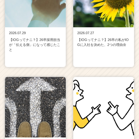
2026.07.29
2026.07.27
【IOGってナニ？】26卒採用担当
【IOGってナニ？】26卒の私がIO
が「伝える側」になって感じたこ
Gに入社を決めた、2つの理由🌼
と