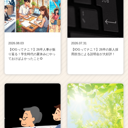
2026.08.03
2026.07.31
【IOGってナニ？】26卒人事が振
【IOGってナニ？】26卒の新人採
り返る！学生時代の夏休みにやっ
用担当による説明会が大好評！
ておけばよかったこと🌻