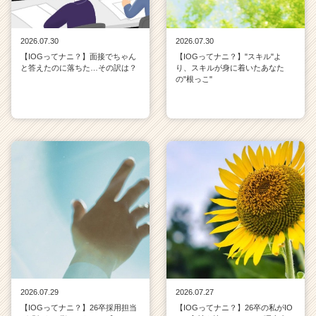
2026.07.30
2026.07.30
【IOGってナニ？】面接でちゃん
【IOGってナニ？】"スキル"よ
と答えたのに落ちた…その訳は？
り、スキルが身に着いたあなた
の"根っこ"
2026.07.29
2026.07.27
【IOGってナニ？】26卒採用担当
【IOGってナニ？】26卒の私がIO