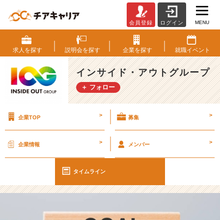
MENU
会員登録
ログイン
【I
O
G
求人を
探す
説明会を
探す
企業を
探す
就職
イベント
っ
て
インサイド・アウトグループ
ナ
＋ フォロー
ニ？】
「将
来
>
>
企業TOP
募集
像
を
持
>
>
企業情報
メンバー
つ
こ
と」
タイムライン
の
価
値
【イ