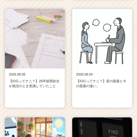
2026.08.05
2026.08.04
【IOGってナニ？】26卒採用担当
【IOGってナニ？】昔の面接と今
が就活のとき意識していたこと
の面接の違い。