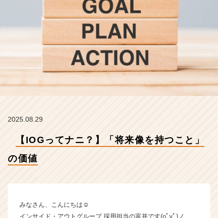
ン
サ
イ
ド・
ア
ウ
ト
グ
ル
ー
プ
の
2025.08.29
タ
イ
【IOGってナニ？】「将来像を持つこと」
ム
ラ
の価値
イ
ン】
|
ベ
みなさん、こんにちは☺
ン
インサイド・アウトグループ 採用担当の富井です(oﾟvﾟ)ノ
チ