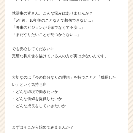
ャ
ー・
就活生の皆さん、こんな悩みはありませんか？
成
「5年後、10年後のことなんて想像できない...」
長
「将来のビジョンが明確でなくて不安...」
企
「まだやりたいことが見つからない...」
業
か
でも安心してください✨
ら
ス
完璧な将来像を描けている人の方が実は少ないんです。
カ
ウ
ト
大切なのは「今の自分なりの理想」を持つことと「成長した
が
い」という気持ち💭
届
・どんな環境で働きたいか
く
・どんな価値を提供したいか
就
活
・どんな成長をしていきたいか
サ
イ
ト
まずはそこから始めてみませんか？
チ