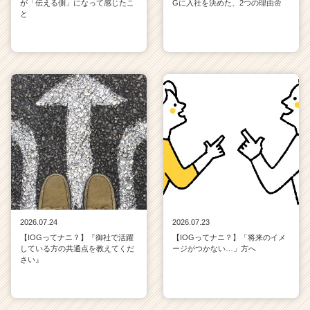
が「伝える側」になって感じたこ
Gに入社を決めた、2つの理由🌼
と
2026.07.24
2026.07.23
【IOGってナニ？】『御社で活躍
【IOGってナニ？】「将来のイメ
している方の共通点を教えてくだ
ージがつかない…」方へ
さい』