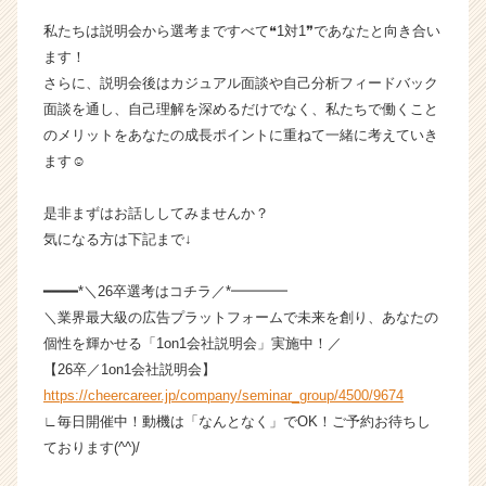
ア
私たちは説明会から選考まですべて❝1対1❞であなたと向き合い
キ
ます！
ャ
リ
さらに、説明会後はカジュアル面談や自己分析フィードバック
ア
面談を通し、自己理解を深めるだけでなく、私たちで働くこと
（C
のメリットをあなたの成長ポイントに重ねて一緒に考えていき
h
ます☺
e
e
是非まずはお話ししてみませんか？
r
気になる方は下記まで↓
C
a
r
━━━━*＼26卒選考はコチラ／*━━━━
e
＼業界最大級の広告プラットフォームで未来を創り、あなたの
e
個性を輝かせる「1on1会社説明会」実施中！／
r）
【26卒／1on1会社説明会】
https://cheercareer.jp/company/seminar_group/4500/9674
∟毎日開催中！動機は「なんとなく」でOK！ご予約お待ちし
ております(^^)/