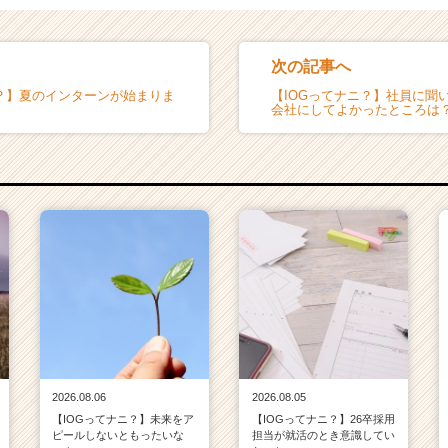
次の記事へ
ニ？】夏のインターンが始まりま
【IOGってナニ？】社員に聞
会社にしてよかったところは
2026.08.06
2026.08.05
【IOGってナニ？】未来をア
【IOGってナニ？】26卒採用
ピールしないともったいな
担当が就活のとき意識してい