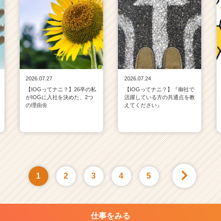
2026.07.27
2026.07.24
【IOGってナニ？】26卒の私
【IOGってナニ？】『御社で
がIOGに入社を決めた、2つ
活躍している方の共通点を教
の理由🌼
えてください』
1
2
3
4
5
仕事をみる