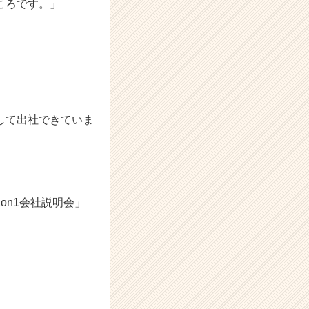
ころです。」
して出社できていま
on1会社説明会」