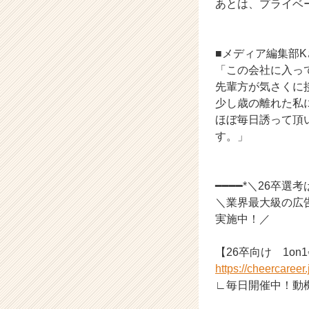
あとは、プライベ
ス
カ
ウ
■メディア編集部K
ト
「この会社に入っ
が
届
先輩方が気さくに
く
少し歳の離れた私
就
ほぼ毎日誘って頂
活
す。」
サ
イ
ト
━━━━*＼26卒選
チ
ア
＼業界最大級の広
キ
実施中！／
ャ
リ
【26卒向け 1on
ア
https://cheercaree
（C
∟毎日開催中！動機
h
e