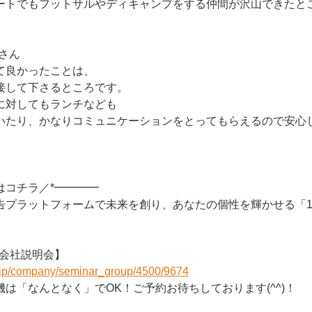
ートでもフットサルやディキャンプをする仲間が沢山できたと
さん
て良かったことは、
接して下さるところです。
に対してもランチなども
いたり、かなりコミュニケーションをとってもらえるので安心
考はコチラ／*━━━━
告プラットフォームで未来を創り、あなたの個性を輝かせる「1
1会社説明会】
r.jp/company/seminar_group/4500/9674
は「なんとなく」でOK！ご予約お待ちしております(^^)！