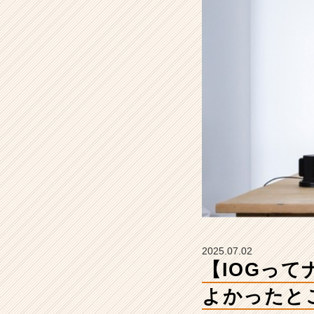
社
に
し
て
よ
か
っ
た
と
こ
ろ
は？』
【イ
ン
サ
イ
ド・
2025.07.02
ア
【IOGっ
ウ
ト
よかったと
グ