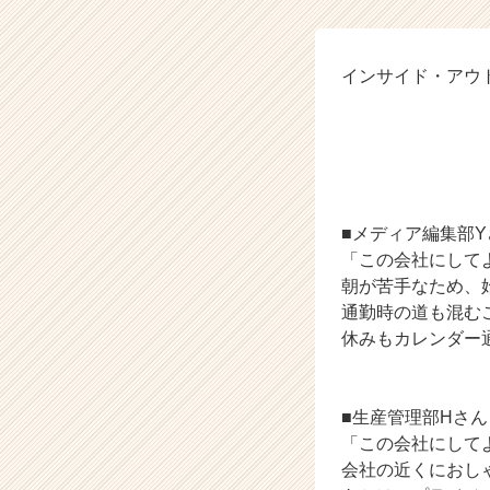
ル
ー
プ
の
インサイド・アウ
タ
イ
「この会
ム
ラ
↓↓↓
イ
ン】
■メディア編集部Y
|
ベ
「この会社にして
ン
朝が苦手なため、
チ
通勤時の道も混む
ャ
休みもカレンダー
ー・
成
長
■生産管理部Hさん
企
業
「この会社にして
か
会社の近くにおし
ら