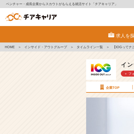
ベンチャー・成長企業からスカウトがもらえる就活サイト「チアキャリア」
【I
O
求人を
G
っ
HOME
＞
インサイド・アウトグループ
＞
タイムライン一覧
＞
【IOGって
て
ナ
ニ？】
イン
社
＋ フ
員
に
聞
企業TOP
い
て
み
た！
『こ
の
会