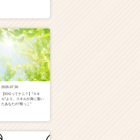
2026.07.30
【IOGってナニ？】"スキ
ル"より、スキルが身に着い
たあなたの"根っこ"