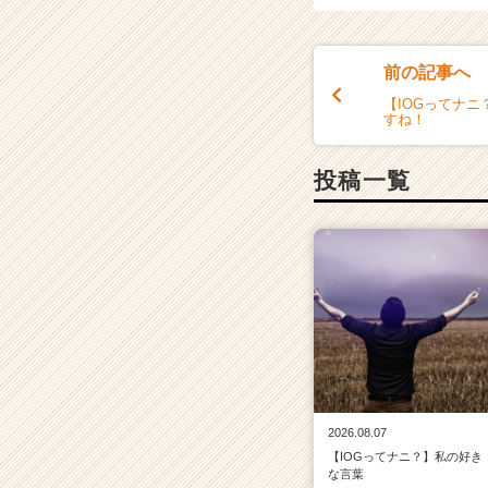
e
r
C
前の記事へ
a
r
【IOGってナ
すね！
e
e
r）
投稿一覧
2026.08.07
【IOGってナニ？】私の好き
な言葉