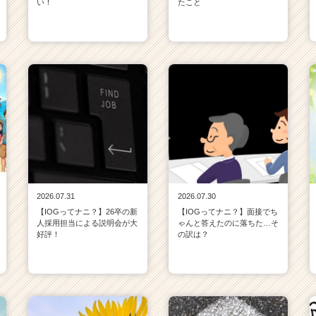
い！
たこと
2026.07.31
2026.07.30
【IOGってナニ？】26卒の新
【IOGってナニ？】面接でち
人採用担当による説明会が大
ゃんと答えたのに落ちた…そ
好評！
の訳は？