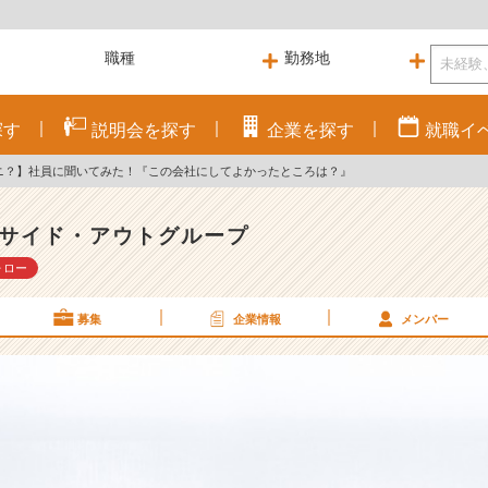
探す
説明会を
探す
企業を
探す
就職
イ
ナニ？】社員に聞いてみた！『この会社にしてよかったところは？』
サイド・アウトグループ
ォロー
募集
企業情報
メンバー