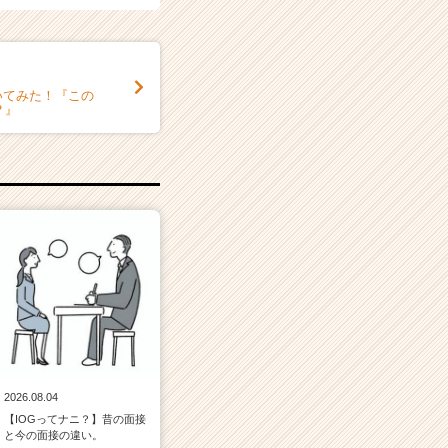
いてみた！『この
？』
2026.08.04
【IOGってナニ？】昔の面接
と今の面接の違い。