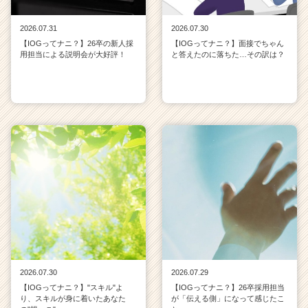
2026.07.31
2026.07.30
【IOGってナニ？】26卒の新人採
【IOGってナニ？】面接でちゃん
用担当による説明会が大好評！
と答えたのに落ちた…その訳は？
2026.07.30
2026.07.29
【IOGってナニ？】"スキル"よ
【IOGってナニ？】26卒採用担当
り、スキルが身に着いたあなた
が「伝える側」になって感じたこ