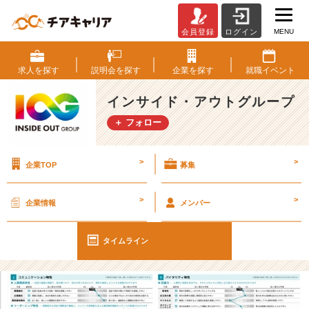
MENU
会員登録
ログイン
【I
O
G
求人を
探す
説明会を
探す
企業を
探す
就職
イベント
っ
て
インサイド・アウトグループ
ナ
＋ フォロー
ニ？】
性
格
>
>
企業TOP
募集
診
断
実
>
>
企業情報
メンバー
施
中！
【イ
タイムライン
ン
サ
イ
ド・