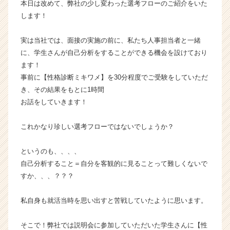
本日は改めて、弊社の少し変わった選考フローのご紹介をいた
企
します！
業
か
実は当社では、面接の実施の前に、私たち人事担当者と一緒
ら
に、学生さんが自己分析をすることができる機会を設けており
ス
カ
ます！
ウ
事前に【性格診断ミキワメ】を30分程度でご受験をしていただ
ト
き、その結果をもとに1時間
が
お話をしていきます！
届
く
これかなり珍しい選考フローではないでしょうか？
就
活
サ
というのも、、、、
イ
自己分析すること＝自分を客観的に見ることって難しくないで
ト
すか、、、？？？
チ
ア
私自身も就活当時を思い出すと苦戦していたように思います。
キ
ャ
そこで！弊社では説明会に参加していただいた学生さんに【性
リ