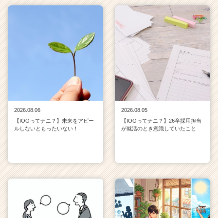
2026.08.06
2026.08.05
【IOGってナニ？】未来をアピー
【IOGってナニ？】26卒採用担当
ルしないともったいない！
が就活のとき意識していたこと