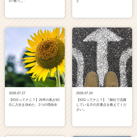
の"根っこ"
と
2026.07.27
2026.07.24
【IOGってナニ？】26卒の私がIO
【IOGってナニ？】『御社で活躍
Gに入社を決めた、2つの理由🌼
している方の共通点を教えてくだ
さい』