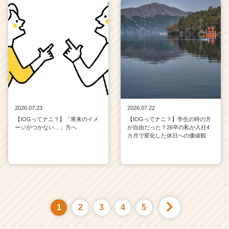
2026.07.23
2026.07.22
【IOGってナニ？】「将来のイメ
【IOGってナニ？】学生の時の方
ージがつかない…」方へ
が自由だった？26卒の私が入社4
カ月で変化した休日への価値観
1
2
3
4
5