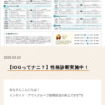
ア
ウ
ト
グ
ル
ー
プ
の
タ
イ
ム
ラ
2025.03.10
イ
ン】
【IOGってナニ？】性格診断実施中！
|
ベ
ン
チ
みなさんこんにちは！
ャ
ー・
インサイド・アウトグループ採用担当の井上です!(^^)!
成
長