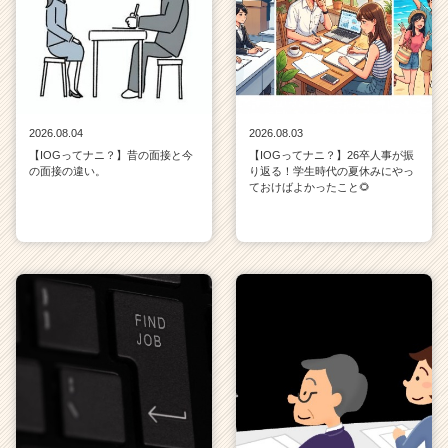
2026.08.04
2026.08.03
【IOGってナニ？】昔の面接と今
【IOGってナニ？】26卒人事が振
の面接の違い。
り返る！学生時代の夏休みにやっ
ておけばよかったこと🌻