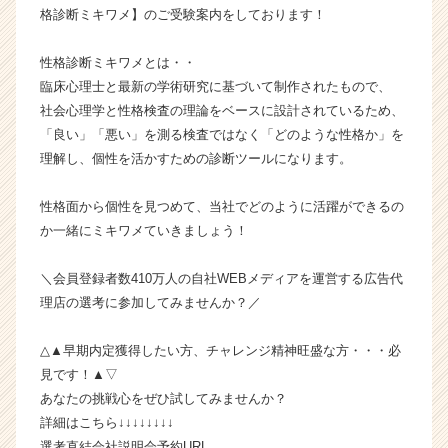
ア
格診断ミキワメ】のご受験案内をしております！
（C
h
性格診断ミキワメとは・・
e
臨床心理士と最新の学術研究に基づいて制作されたもので、
e
社会心理学と性格検査の理論をベースに設計されているため、
r
「良い」「悪い」を測る検査ではなく「どのような性格か」を
C
理解し、個性を活かすための診断ツールになります。
a
r
e
性格面から個性を見つめて、当社でどのように活躍ができるの
e
か一緒にミキワメていきましょう！
r）
＼会員登録者数410万人の自社WEBメディアを運営する広告代
理店の選考に参加してみませんか？／
△▲早期内定獲得したい方、チャレンジ精神旺盛な方・・・必
見です！▲▽
あなたの挑戦心をぜひ試してみませんか？
詳細はこちら↓↓↓↓↓↓↓↓
選考直結会社説明会予約URL