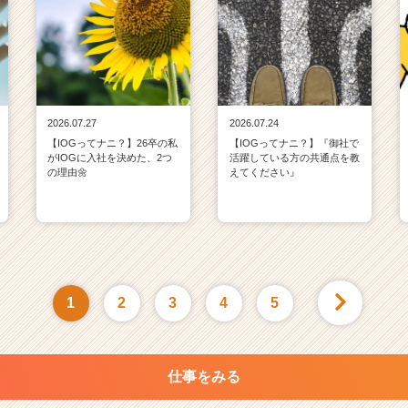
2026.07.27
2026.07.24
【IOGってナニ？】26卒の私
【IOGってナニ？】『御社で
がIOGに入社を決めた、2つ
活躍している方の共通点を教
の理由🌼
えてください』
1
2
3
4
5
仕事をみる