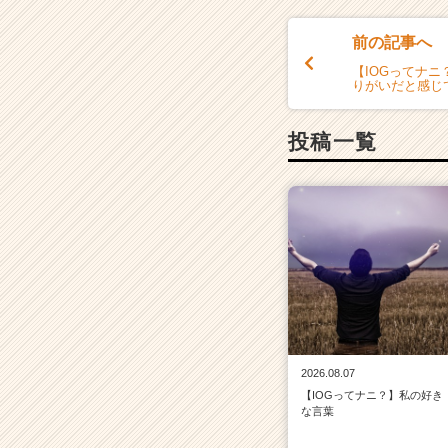
e
e
前の記事へ
r
【IOGってナニ
C
りがいだと感じ
a
r
e
投稿一覧
e
r）
2026.08.07
【IOGってナニ？】私の好き
な言葉