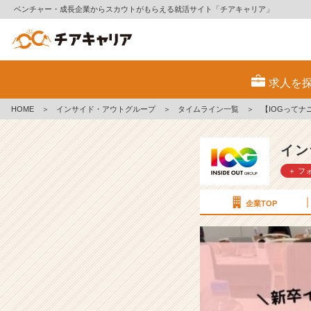
ベンチャー・成長企業からスカウトがもらえる就活サイト「チアキャリア」
【I
O
求人を
G
っ
HOME
＞
インサイド・アウトグループ
＞
タイムライン一覧
＞
【IOGって
て
ナ
ニ？】
イン
2
＋ フ
4
新
卒
企業TOP
に
聞
い
て
み
た！
『や