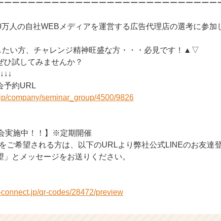
ーーーーーーーーーーーーーーーーーーーーーーーーーーーー
10万人の自社WEBメディアを運営する広告代理店の選考に参加
したい方、チャレンジ精神旺盛な方・・・必見です！▲▽
ぜひ試してみませんか？
↓↓↓
予約URL
r.jp/company/seminar_group/4500/9826
明会実施中！！】※定期開催
考をご希望される方は、以下のURLより弊社公式LINEのお友達
望」とメッセージをお送りください。
e-connect.jp/qr-codes/28472/preview