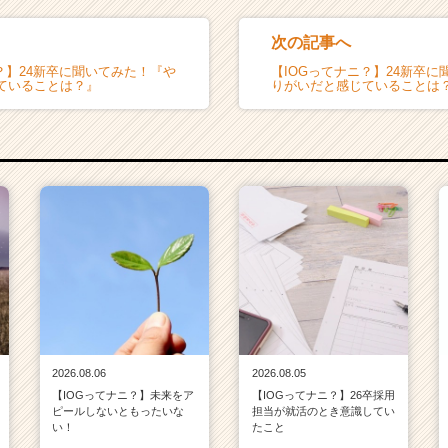
次の記事へ
？】24新卒に聞いてみた！『や
【IOGってナニ？】24新卒
ていることは？』
りがいだと感じていることは
2026.08.06
2026.08.05
【IOGってナニ？】未来をア
【IOGってナニ？】26卒採用
ピールしないともったいな
担当が就活のとき意識してい
い！
たこと