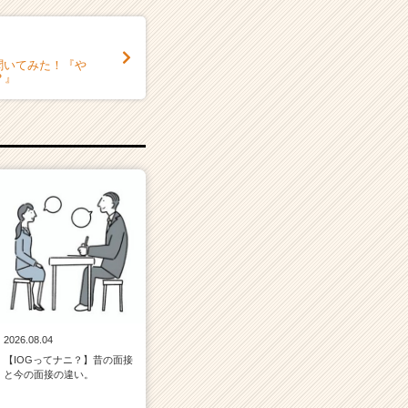
に聞いてみた！『や
？』
2026.08.04
【IOGってナニ？】昔の面接
と今の面接の違い。