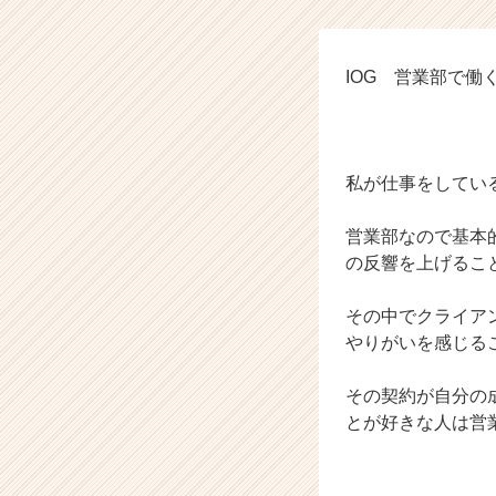
グ
ル
ー
プ
IOG 営業部で
の
タ
「やりがい
イ
ム
私が仕事をしてい
ラ
イ
営業部なので基本
ン】
|
の反響を上げるこ
ベ
ン
その中でクライア
チ
やりがいを感じる
ャ
ー・
その契約が自分の
成
とが好きな人は営
長
企
業
か