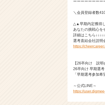
ーーーーーーーー
ら
ス
＼会員登録者数4
カ
ウ
△▲早期内定獲得
ト
が
あなたの挑戦心を
届
詳細はこちら↓↓↓↓↓
く
選考直結会社説明会
就
https://cheercaree
活
サ
イ
【26卒向け 説
ト
チ
26卒向け 早期選
ア
「早期選考参加希
キ
ャ
～公式LINE～
リ
https://user.digme
ア
（C
h