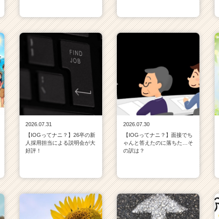
2026.07.31
2026.07.30
【IOGってナニ？】26卒の新
【IOGってナニ？】面接でち
人採用担当による説明会が大
ゃんと答えたのに落ちた…そ
好評！
の訳は？