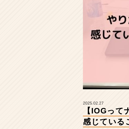
り
が
い
だ
と
感
じ
て
い
る
こ
と
は？』
【イ
ン
サ
イ
2025.02.27
ド・
【IOGっ
ア
ウ
感じている
ト