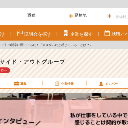
探す
説明会を
探す
企業を
探す
就職
イ
ナニ？】24新卒に聞いてみた！『やりがいだと感じていることは？』
サイド・アウトグループ
ォロー
募集
企業情報
メンバー