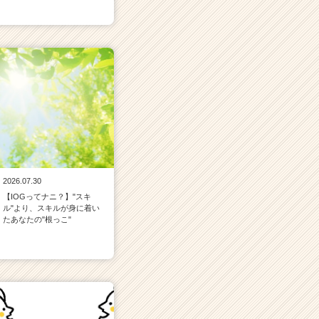
2026.07.30
【IOGってナニ？】"スキ
ル"より、スキルが身に着い
たあなたの"根っこ"