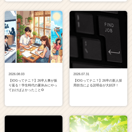
2026.08.03
2026.07.31
【IOGってナニ？】26卒人事が振
【IOGってナニ？】26卒の新人採
り返る！学生時代の夏休みにやっ
用担当による説明会が大好評！
ておけばよかったこと🌻