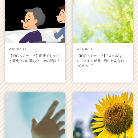
2026.07.30
2026.07.30
【IOGってナニ？】面接でちゃん
【IOGってナニ？】"スキル"よ
と答えたのに落ちた…その訳は？
り、スキルが身に着いたあなた
の"根っこ"