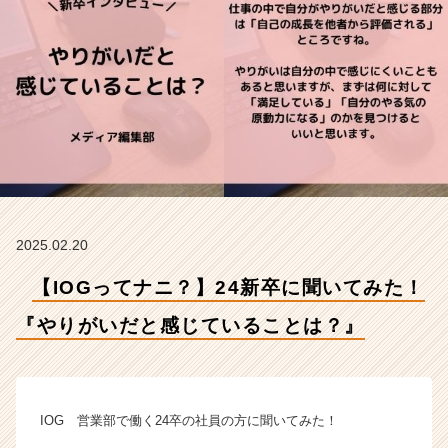
が
い
だ
と
感
じ
て
い
る
こ
と
は？』
2025.02.20
【イ
ン
【IOGってナニ？】24新卒に聞いてみた！
サ
イ
『やりがいだと感じていることは？』
ド・
ア
ウ
ト
IOG 営業部で働く24卒の社員の方に聞いてみた！
グ
ル