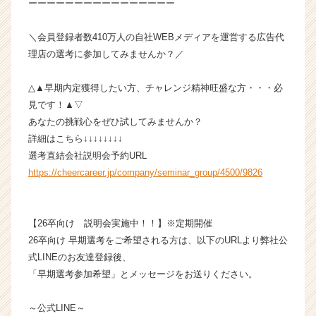
ーーーーーーーーーーーーーーーー
ス
カ
＼会員登録者数410万人の自社WEBメディアを運営する広告代
ウ
ト
理店の選考に参加してみませんか？／
が
届
△▲早期内定獲得したい方、チャレンジ精神旺盛な方・・・必
く
見です！▲▽
就
あなたの挑戦心をぜひ試してみませんか？
活
詳細はこちら↓↓↓↓↓↓↓↓
サ
選考直結会社説明会予約URL
イ
ト
https://cheercareer.jp/company/seminar_group/4500/9826
チ
ア
キ
【26卒向け 説明会実施中！！】※定期開催
ャ
26卒向け 早期選考をご希望される方は、以下のURLより弊社公
リ
式LINEのお友達登録後、
ア
「早期選考参加希望」とメッセージをお送りください。
（C
h
e
～公式LINE～