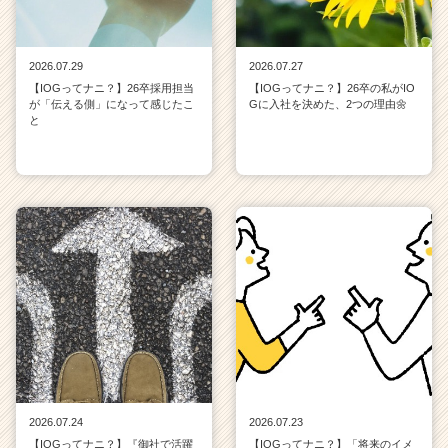
2026.07.29
2026.07.27
【IOGってナニ？】26卒採用担当
【IOGってナニ？】26卒の私がIO
が「伝える側」になって感じたこ
Gに入社を決めた、2つの理由🌼
と
2026.07.24
2026.07.23
【IOGってナニ？】『御社で活躍
【IOGってナニ？】「将来のイメ