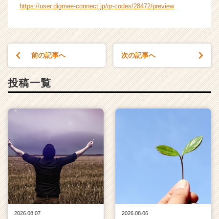
e
https://user.digmee-connect.jp/qr-codes/28472/preview
r
C
a
r
e
前の記事へ
次の記事へ
e
r）
投稿一覧
2026.08.07
2026.08.06