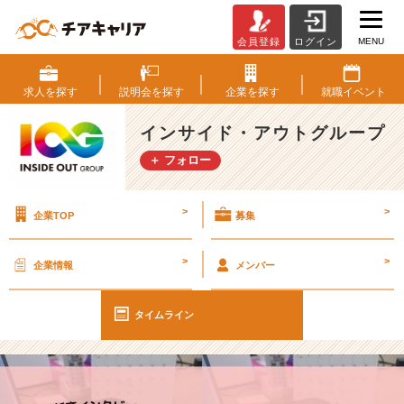
MENU
会員登録
ログイン
【I
O
G
求人を
探す
説明会を
探す
企業を
探す
就職
イベント
っ
て
インサイド・アウトグループ
ナ
＋ フォロー
ニ？】
2
4
>
>
企業TOP
募集
新
卒
に
>
>
企業情報
メンバー
聞
い
て
タイムライン
み
た！
『や
り