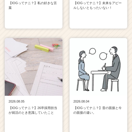
【IOGってナニ？】私の好きな言
【IOGってナニ？】未来をアピー
葉
ルしないともったいない！
2026.08.05
2026.08.04
【IOGってナニ？】26卒採用担当
【IOGってナニ？】昔の面接と今
が就活のとき意識していたこと
の面接の違い。