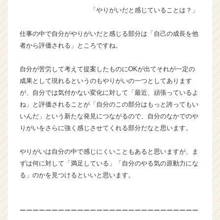
ー
「やりがいだと感じていることは？」
プ
の
仕事の中で自分がやりがいだと感じる部分は「自己の成長を他
タ
者から評価される」ところですね。
イ
ム
自分が苦労して考えて提案したものにOKが出てそれが一定の
ラ
成果として現れるというのもやりがいの一つとしてあります
イ
ン】
が、自分では気付かない変化に対して「最近、頑張っているよ
|
ね」と評価されることが「自分のこの部分はもっと誇ってもい
ベ
いんだ」という新たな発見につながるので、自分のなかでのや
ン
りがいをさらに強く感じさせてくれる部分だなと思います。
チ
ャ
やりがいは自分の中で感じにくいこともあると思いますが、ま
ー・
ずは何に対して「満足している」「自分のやる気の原動力にな
成
長
る」のかを見つけるといいと思います。
企
業
か
ーーーーーーーーーーーーーーーーーーーーーーーーーーーー
ら