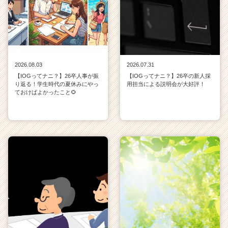
2026.08.03
2026.07.31
【IOGってナニ？】26卒人事が振
【IOGってナニ？】26卒の新人採
り返る！学生時代の夏休みにやっ
用担当による説明会が大好評！
ておけばよかったこと🌻