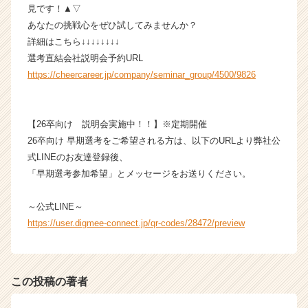
見です！▲▽
あなたの挑戦心をぜひ試してみませんか？
詳細はこちら↓↓↓↓↓↓↓↓
選考直結会社説明会予約URL
https://cheercareer.jp/company/seminar_group/4500/9826
【26卒向け 説明会実施中！！】※定期開催
26卒向け 早期選考をご希望される方は、以下のURLより弊社公
式LINEのお友達登録後、
「早期選考参加希望」とメッセージをお送りください。
～公式LINE～
https://user.digmee-connect.jp/qr-codes/28472/preview
この投稿の著者