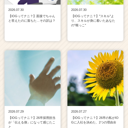
2026.07.30
2026.07.30
【IOGってナニ？】面接でちゃん
【IOGってナニ？】"スキル"よ
と答えたのに落ちた…その訳は？
り、スキルが身に着いたあなた
の"根っこ"
2026.07.29
2026.07.27
【IOGってナニ？】26卒採用担当
【IOGってナニ？】26卒の私がIO
が「伝える側」になって感じたこ
Gに入社を決めた、2つの理由🌼
と