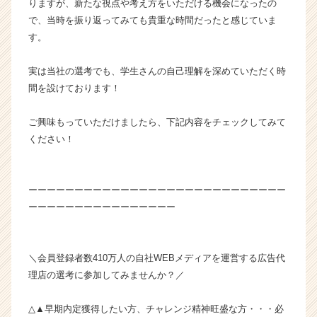
りますが、新たな視点や考え方をいただける機会になったの
活
で、当時を振り返ってみても貴重な時間だったと感じていま
サ
す。
イ
ト
チ
実は当社の選考でも、学生さんの自己理解を深めていただく時
ア
間を設けております！
キ
ャ
ご興味もっていただけましたら、下記内容をチェックしてみて
リ
ください！
ア
（C
h
e
ーーーーーーーーーーーーーーーーーーーーーーーーーーーー
e
ーーーーーーーーーーーーーーーー
r
C
a
＼会員登録者数410万人の自社WEBメディアを運営する広告代
r
理店の選考に参加してみませんか？／
e
e
r）
△▲早期内定獲得したい方、チャレンジ精神旺盛な方・・・必