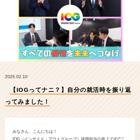
み
ま
し
た！
【イ
ン
サ
イ
ド・
ア
ウ
ト
2025.02.10
グ
ル
【IOGってナニ？】自分の就活時を振り返
ー
プ
ってみました！
の
タ
イ
ム
みなさん、こんにちは！
ラ
IOG（インサイド・アウトグループ）採用担当の井上です(^▽
イ