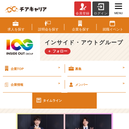
MENU
会員登録
ログイン
【I
O
G
求人を
探す
説明会を
探す
企業を
探す
就職
イベント
っ
て
インサイド・アウトグループ
ナ
＋ フォロー
ニ？】
自
分
>
>
企業TOP
募集
の
就
活
>
>
企業情報
メンバー
時
を
振
タイムライン
り
返
っ
て