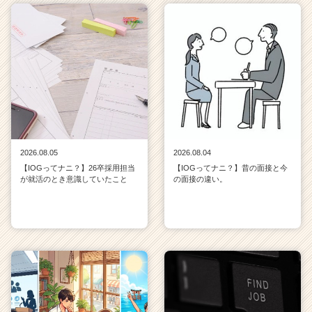
2026.08.05
2026.08.04
【IOGってナニ？】26卒採用担当
【IOGってナニ？】昔の面接と今
が就活のとき意識していたこと
の面接の違い。