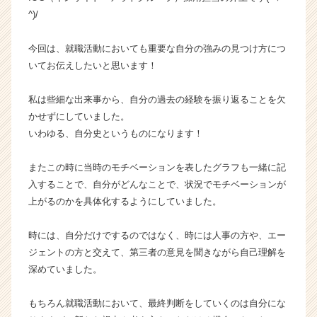
ン】
^)/
|
ベ
今回は、就職活動においても重要な自分の強みの見つけ方につ
ン
いてお伝えしたいと思います！
チ
ャ
私は些細な出来事から、自分の過去の経験を振り返ることを欠
ー・
かせずにしていました。
成
長
いわゆる、自分史というものになります！
企
業
またこの時に当時のモチベーションを表したグラフも一緒に記
か
入することで、自分がどんなことで、状況でモチベーションが
ら
上がるのかを具体化するようにしていました。
ス
カ
時には、自分だけでするのではなく、時には人事の方や、エー
ウ
ト
ジェントの方と交えて、第三者の意見を聞きながら自己理解を
が
深めていました。
届
く
もちろん就職活動において、最終判断をしていくのは自分にな
就