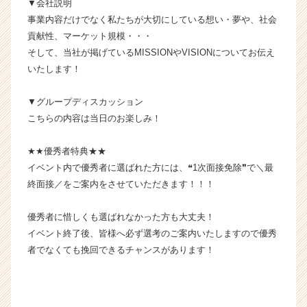
▼会社説明
届
事業内容だけでなく私たちが大切にしている想い・夢や、社会
く
貢献性、マーケット規模・・・
就
活
そして、当社が掲げているMISSIONやVISIONについてお伝え
サ
いたします！
イ
ト
▼グループディスカッション
チ
こちらの内容は当日のお楽しみ！
ア
キ
★★優秀者特典★★
ャ
リ
イベント内で優秀者に選ばれた方には、❝1次面接免除❞で＼最
ア
終面接／をご案内をさせていただきます！！！
（C
h
優秀者に惜しくも選ばれなかった方も大丈夫！
e
イベント終了後、皆様へ必ず選考のご案内いたしますので優秀
e
者でなくても挽回できるチャンスがあります！
r
C
a
r