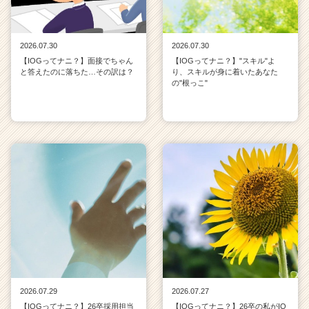
2026.07.30
2026.07.30
【IOGってナニ？】面接でちゃん
【IOGってナニ？】"スキル"よ
と答えたのに落ちた…その訳は？
り、スキルが身に着いたあなた
の"根っこ"
2026.07.29
2026.07.27
【IOGってナニ？】26卒採用担当
【IOGってナニ？】26卒の私がIO