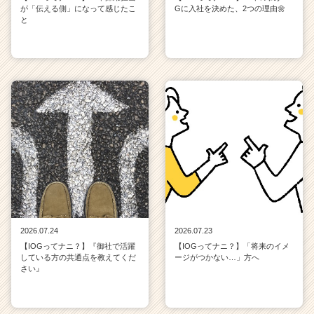
が「伝える側」になって感じたこ
Gに入社を決めた、2つの理由🌼
と
2026.07.24
2026.07.23
【IOGってナニ？】『御社で活躍
【IOGってナニ？】「将来のイメ
している方の共通点を教えてくだ
ージがつかない…」方へ
さい』