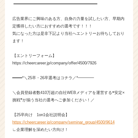
e
━━━━━━━━━━━━━━━━━━━━━━━━━━━━━━━━━━
e
r）
広告業界にご興味のある方、自身の力量を試したい方、早期内
定獲得したい方におすすめの選考です！！！
気になった方は是非下記より当社へエントリーお待ちしており
ます！
【エントリーフォーム】
https://cheercareer.jp/company/offer/4500/7926
━━━━*＼25卒・26卒選考はコチラ／*━━━━
＼会員登録者数410万超の自社WEBメディアを運営する❝安定×
挑戦❞が揃う当社の選考へご参加ください！／
【25卒向け 1on1会社説明会】
https://cheercareer.jp/company/seminar_group/4500/9614
∟企業理解を深めたい方向け！