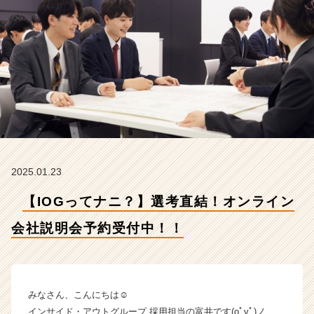
明
会
予
約
受
付
中！！
【イ
ン
サ
イ
ド・
2025.01.23
ア
ウ
【IOGってナニ？】選考直結！オンライン
ト
グ
会社説明会予約受付中！！
ル
ー
プ
の
みなさん、こんにちは☺
タ
インサイド・アウトグループ 採用担当の富井です(oﾟvﾟ)ノ
イ