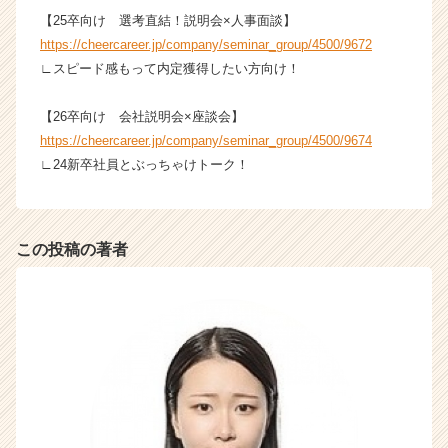
【25卒向け 選考直結！説明会×人事面談】
https://cheercareer.jp/company/seminar_group/4500/9672
∟スピード感もって内定獲得したい方向け！
【26卒向け 会社説明会×座談会】
https://cheercareer.jp/company/seminar_group/4500/9674
∟24新卒社員とぶっちゃけトーク！
この投稿の著者