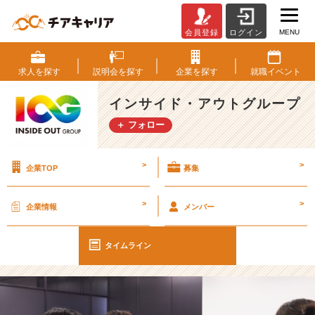
MENU
会員登録
ログイン
【I
O
G
求人を
探す
説明会を
探す
企業を
探す
就職
イベント
っ
て
インサイド・アウトグループ
ナ
＋ フォロー
ニ？】
選
考
>
>
企業TOP
募集
直
結！
オ
>
>
企業情報
メンバー
ン
ラ
イ
タイムライン
ン
会
社
説