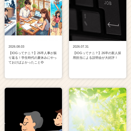
2026.08.03
2026.07.31
【IOGってナニ？】26卒人事が振
【IOGってナニ？】26卒の新人採
り返る！学生時代の夏休みにやっ
用担当による説明会が大好評！
ておけばよかったこと🌻