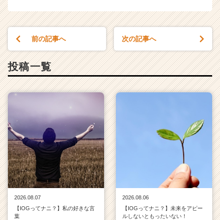
ャ
リ
ア
（C
前の記事へ
次の記事へ
h
e
e
投稿一覧
r
C
a
r
e
e
r）
2026.08.07
2026.08.06
【IOGってナニ？】私の好きな言
【IOGってナニ？】未来をアピー
葉
ルしないともったいない！