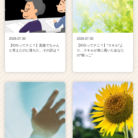
2026.07.30
2026.07.30
【IOGってナニ？】面接でちゃん
【IOGってナニ？】"スキル"よ
と答えたのに落ちた…その訳は？
り、スキルが身に着いたあなた
の"根っこ"