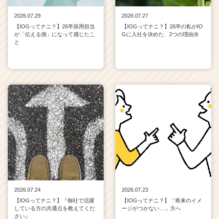
2026.07.29
2026.07.27
【IOGってナニ？】26卒採用担当
【IOGってナニ？】26卒の私がIO
が「伝える側」になって感じたこ
Gに入社を決めた、2つの理由🌼
と
2026.07.24
2026.07.23
【IOGってナニ？】『御社で活躍
【IOGってナニ？】「将来のイメ
している方の共通点を教えてくだ
ージがつかない…」方へ
さい』