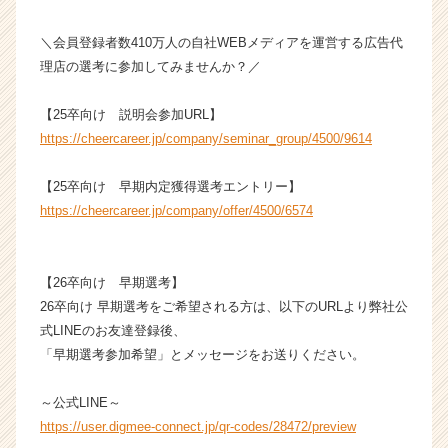
成
長
＼会員登録者数410万人の自社WEBメディアを運営する広告代
企
理店の選考に参加してみませんか？／
業
か
【25卒向け 説明会参加URL】
ら
ス
https://cheercareer.jp/company/seminar_group/4500/9614
カ
ウ
【25卒向け 早期内定獲得選考エントリー】
ト
https://cheercareer.jp/company/offer/4500/6574
が
届
く
【26卒向け 早期選考】
就
活
26卒向け 早期選考をご希望される方は、以下のURLより弊社公
サ
式LINEのお友達登録後、
イ
「早期選考参加希望」とメッセージをお送りください。
ト
チ
～公式LINE～
ア
https://user.digmee-connect.jp/qr-codes/28472/preview
キ