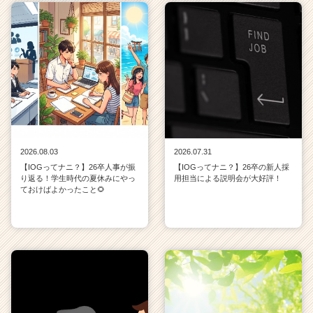
2026.08.03
2026.07.31
【IOGってナニ？】26卒人事が振
【IOGってナニ？】26卒の新人採
り返る！学生時代の夏休みにやっ
用担当による説明会が大好評！
ておけばよかったこと🌻