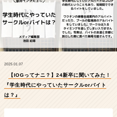
時
代
に
や
っ
て
い
た
サ
ー
ク
ル
2025.01.07
o
r
【IOGってナニ？】24新卒に聞いてみた！
バ
イ
『学生時代にやっていたサークルorバイト
ト
は？』
は？』
【イ
ン
サ
イ