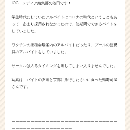
IOG メディア編集部の池田です！
ド・
ア
学生時代にしていたアルバイトはコロナの時代ということもあ
ウ
ト
って、あまり採用されなかったので、短期間でできるバイトを
グ
していました。
ル
ー
ワクチンの接種会場案内のアルバイトだったり、プールの監視
プ
員のアルバイトをしていました。
の
タ
サークルは入るタイミングを逃してしまい入りませんでした。
イ
ム
ラ
写真は、バイトの友達と京都に旅行したさいに食べた鯖寿司屋
イ
さんです。
ン】
|
ベ
ン
チ
ャ
ーーーーーーーーーーーーーーーーーーーーーーーーーーーー
ー・
ーーーーーーーーーーーーーーーー