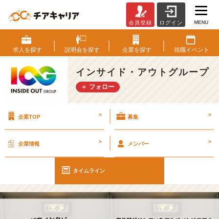
MENU
会員登録
ログイン
【I
O
G
求人を
探す
説明会を
探す
企業を
探す
就職
イベント
っ
て
インサイド・アウトグループ
ナ
＋ フォロー
ニ？】
2
4
>
>
企業TOP
募集
新
卒
に
>
>
企業情報
メンバー
聞
い
て
タイムライン
み
た！
『学
生