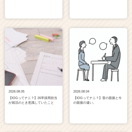
2026.08.05
2026.08.04
【IOGってナニ？】26卒採用担当
【IOGってナニ？】昔の面接と今
が就活のとき意識していたこと
の面接の違い。