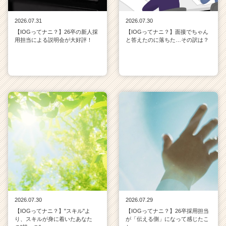
2026.07.31
2026.07.30
【IOGってナニ？】26卒の新人採
【IOGってナニ？】面接でちゃん
用担当による説明会が大好評！
と答えたのに落ちた…その訳は？
2026.07.30
2026.07.29
【IOGってナニ？】"スキル"よ
【IOGってナニ？】26卒採用担当
り、スキルが身に着いたあなた
が「伝える側」になって感じたこ