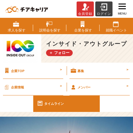
MENU
会員登録
ログイン
【I
O
G
求人を
探す
説明会を
探す
企業を
探す
就職
イベント
っ
て
インサイド・アウトグループ
ナ
＋ フォロー
ニ？】
本
日
>
>
企業TOP
募集
で
仕
事
>
>
企業情報
メンバー
納
め！
【イ
タイムライン
ン
サ
イ
ド・