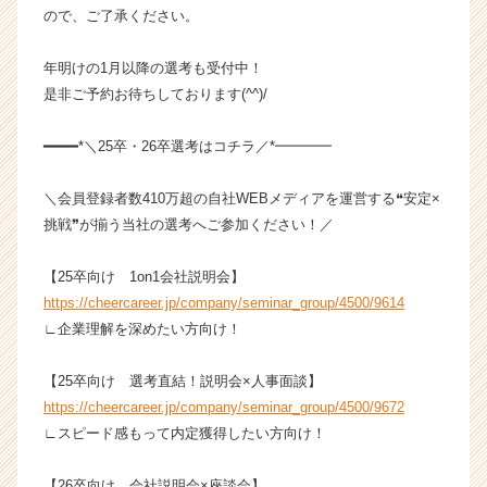
ア
ので、ご了承ください。
（C
h
年明けの1月以降の選考も受付中！
e
是非ご予約お待ちしております(^^)/
e
r
━━━━*＼25卒・26卒選考はコチラ／*━━━━
C
a
r
＼会員登録者数410万超の自社WEBメディアを運営する❝安定×
e
挑戦❞が揃う当社の選考へご参加ください！／
e
r）
【25卒向け 1on1会社説明会】
https://cheercareer.jp/company/seminar_group/4500/9614
∟企業理解を深めたい方向け！
【25卒向け 選考直結！説明会×人事面談】
https://cheercareer.jp/company/seminar_group/4500/9672
∟スピード感もって内定獲得したい方向け！
【26卒向け 会社説明会×座談会】