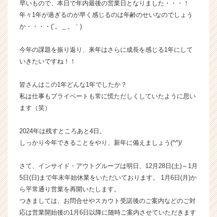
早いもので、本日で年内最後の営業日となりました・・・！
企
年々1年が過ぎるのが早く感じるのは年齢のせいなのでしょう
業
か・・・・(´。＿。｀)
か
ら
今年の課題を振り返り、来年はさらに成長を感じる1年にして
ス
カ
いきたいですね！！
ウ
ト
皆さんはこの1年どんな1年でしたか？
が
私は仕事もプライベートも常に慌ただしくしていたように思い
届
ます（笑）
く
就
2024年は残すところあと4日。
活
サ
しっかり今年できることをやり、新年に備えましょう(^^)/
イ
ト
さて、インサイド・アウトグループは明日、12月28日(土)～1月
チ
5日(日)まで年末年始休業をいただいております。 1月6日(月)か
ア
ら平常通り営業を再開いたします。
キ
つきましては、お問合せやスカウト受諾後のご案内などのご対
ャ
応は営業開始後の1月6日以降に随時ご案内させていただきます
リ