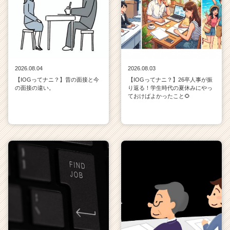
2026.08.04
2026.08.03
【IOGってナニ？】昔の面接と今
【IOGってナニ？】26卒人事が振
の面接の違い。
り返る！学生時代の夏休みにやっ
ておけばよかったこと🌻