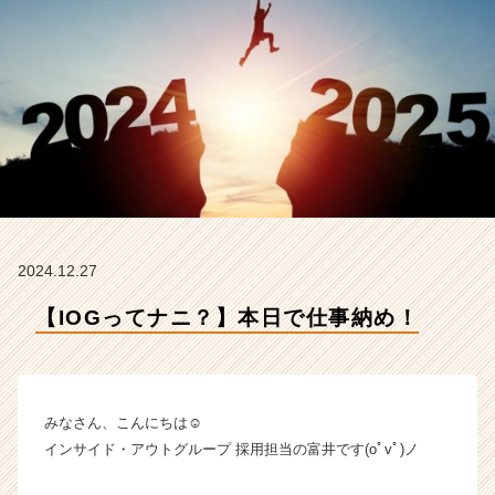
ア
ウ
ト
グ
ル
ー
プ
の
タ
イ
ム
ラ
2024.12.27
イ
ン】
【IOGってナニ？】本日で仕事納め！
|
ベ
ン
チ
みなさん、こんにちは☺
ャ
ー・
インサイド・アウトグループ 採用担当の富井です(oﾟvﾟ)ノ
成
長