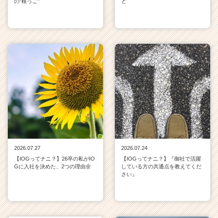
の"根っこ"
と
2026.07.27
2026.07.24
【IOGってナニ？】26卒の私がIO
【IOGってナニ？】『御社で活躍
Gに入社を決めた、2つの理由🌼
している方の共通点を教えてくだ
さい』