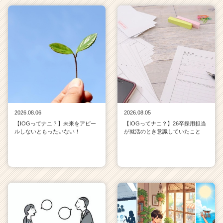
2026.08.06
2026.08.05
【IOGってナニ？】未来をアピー
【IOGってナニ？】26卒採用担当
ルしないともったいない！
が就活のとき意識していたこと