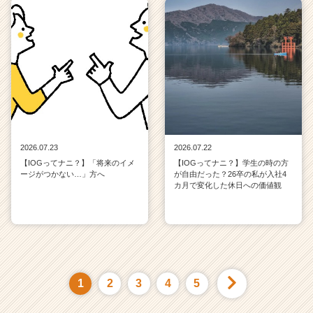
2026.07.23
2026.07.22
【IOGってナニ？】「将来のイメ
【IOGってナニ？】学生の時の方
ージがつかない…」方へ
が自由だった？26卒の私が入社4
カ月で変化した休日への価値観
1
2
3
4
5