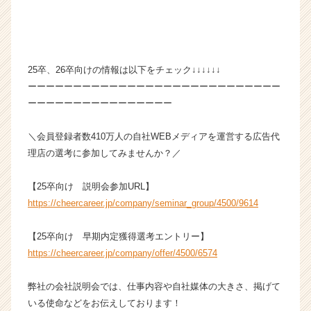
ス
カ
ウ
ト
が
25卒、26卒向けの情報は以下をチェック↓↓↓↓↓↓
届
ーーーーーーーーーーーーーーーーーーーーーーーーーーーー
く
ーーーーーーーーーーーーーーーー
就
活
＼会員登録者数410万人の自社WEBメディアを運営する広告代
サ
理店の選考に参加してみませんか？／
イ
ト
チ
【25卒向け 説明会参加URL】
ア
https://cheercareer.jp/company/seminar_group/4500/9614
キ
ャ
【25卒向け 早期内定獲得選考エントリー】
リ
https://cheercareer.jp/company/offer/4500/6574
ア
（C
h
弊社の会社説明会では、仕事内容や自社媒体の大きさ、掲げて
e
いる使命などをお伝えしております！