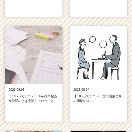
2026.08.05
2026.08.04
【IOGってナニ？】26卒採用担当
【IOGってナニ？】昔の面接と今
が就活のとき意識していたこと
の面接の違い。