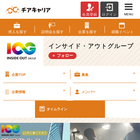
MENU
会員登録
ログイン
【I
O
G
求人を
探す
説明会を
探す
企業を
探す
就職
イベント
っ
て
インサイド・アウトグループ
ナ
＋ フォロー
ニ？】
2
4
>
>
企業TOP
募集
新
卒
に
>
>
企業情報
メンバー
聞
い
て
タイムライン
み
た！
『就
活