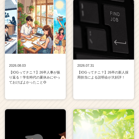
2026.08.03
2026.07.31
【IOGってナニ？】26卒人事が振
【IOGってナニ？】26卒の新人採
り返る！学生時代の夏休みにやっ
用担当による説明会が大好評！
ておけばよかったこと🌻