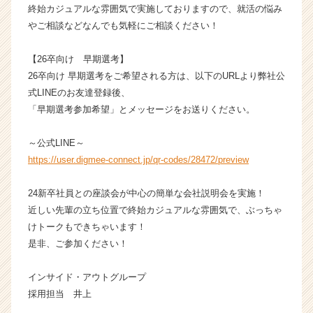
e
終始カジュアルな雰囲気で実施しておりますので、就活の悩み
r
やご相談などなんでも気軽にご相談ください！
C
a
【26卒向け 早期選考】
r
26卒向け 早期選考をご希望される方は、以下のURLより弊社公
e
e
式LINEのお友達登録後、
r）
「早期選考参加希望」とメッセージをお送りください。
～公式LINE～
https://user.digmee-connect.jp/qr-codes/28472/preview
24新卒社員との座談会が中心の簡単な会社説明会を実施！
近しい先輩の立ち位置で終始カジュアルな雰囲気で、ぶっちゃ
けトークもできちゃいます！
是非、ご参加ください！
インサイド・アウトグループ
採用担当 井上