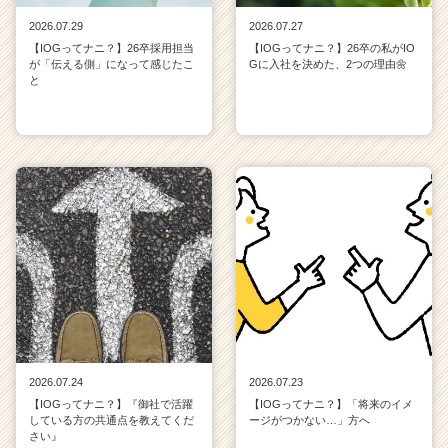
2026.07.29
2026.07.27
【IOGってナニ？】26卒採用担当
【IOGってナニ？】26卒の私がIO
が「伝える側」になって感じたこ
Gに入社を決めた、2つの理由🌼
と
2026.07.24
2026.07.23
【IOGってナニ？】『御社で活躍
【IOGってナニ？】「将来のイメ
している方の共通点を教えてくだ
ージがつかない…」方へ
さい』