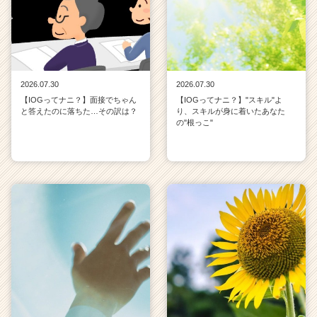
2026.07.30
2026.07.30
【IOGってナニ？】面接でちゃん
【IOGってナニ？】"スキル"よ
と答えたのに落ちた…その訳は？
り、スキルが身に着いたあなた
の"根っこ"