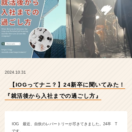
後
か
ら
入
社
ま
で
の
過
ご
し
方』
2024.10.31
【イ
ン
【IOGってナニ？】24新卒に聞いてみた！
サ
イ
『就活後から入社までの過ごし方』
ド・
ア
ウ
ト
IOG 最近、自炊のレパートリーが尽きてきました。24卒 T
グ
です。
ル