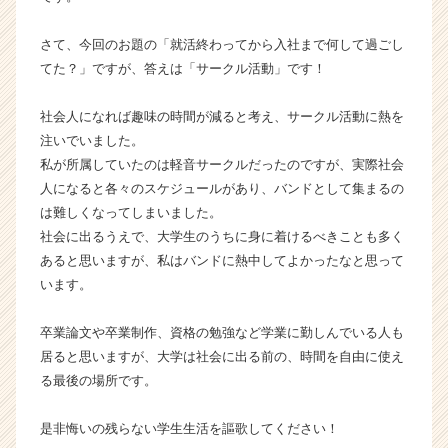
ー
プ
さて、今回のお題の「就活終わってから入社まで何して過ごし
の
てた？」ですが、答えは「サークル活動」です！
タ
イ
社会人になれば趣味の時間が減ると考え、サークル活動に熱を
ム
注いでいました。
ラ
私が所属していたのは軽音サークルだったのですが、実際社会
イ
ン】
人になると各々のスケジュールがあり、バンドとして集まるの
|
は難しくなってしまいました。
ベ
社会に出るうえで、大学生のうちに身に着けるべきことも多く
ン
あると思いますが、私はバンドに熱中してよかったなと思って
チ
います。
ャ
ー・
卒業論文や卒業制作、資格の勉強など学業に勤しんでいる人も
成
長
居ると思いますが、大学は社会に出る前の、時間を自由に使え
企
る最後の場所です。
業
か
是非悔いの残らない学生生活を謳歌してください！
ら