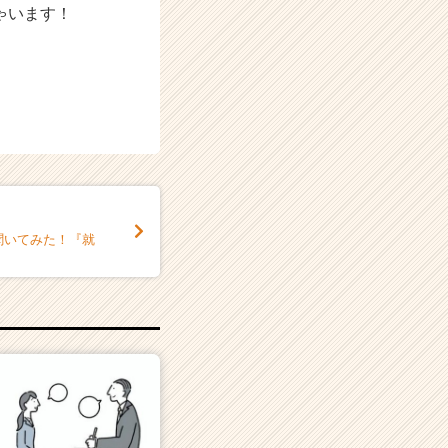
ゃいます！
に聞いてみた！『就
』