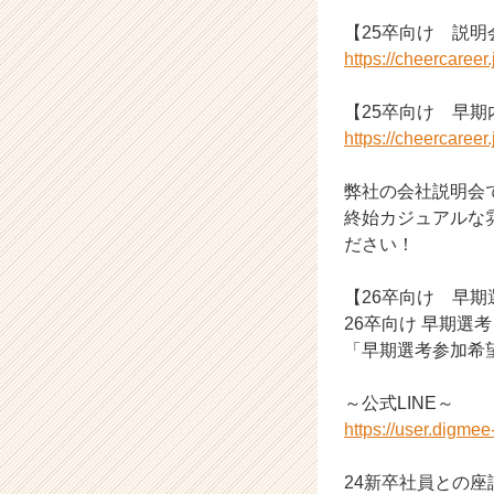
ら
【25卒向け 説明
ス
https://cheercaree
カ
ウ
【25卒向け 早
ト
が
https://cheercaree
届
く
弊社の会社説明会
就
終始カジュアルな
活
ださい！
サ
イ
【26卒向け 早期
ト
チ
26卒向け 早期選
ア
「早期選考参加希
キ
ャ
～公式LINE～
リ
https://user.digme
ア
（C
24新卒社員との
h