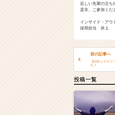
e
近しい先輩の立ち
e
是非、ご参加くだ
r
C
インサイド・アウ
a
採用担当 井上
r
e
e
r）
前の記事へ
【IOGってナ
た！
投稿一覧