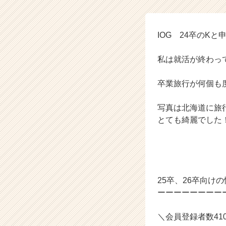
グ
ル
ー
プ
IOG 24卒のKと
の
タ
私は就活が終わっ
イ
ム
卒業旅行が何個も
ラ
イ
写真は北海道に旅
ン】
|
とても綺麗でした
ベ
ン
チ
ャ
ー・
25卒、26卒向けの
成
ーーーーーーーー
長
企
業
＼会員登録者数4
か