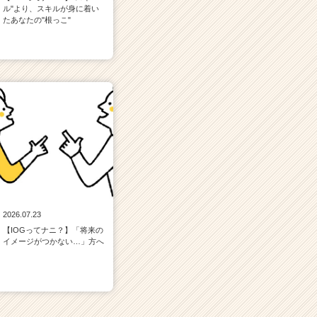
ル"より、スキルが身に着い
たあなたの"根っこ"
2026.07.23
【IOGってナニ？】「将来の
イメージがつかない…」方へ