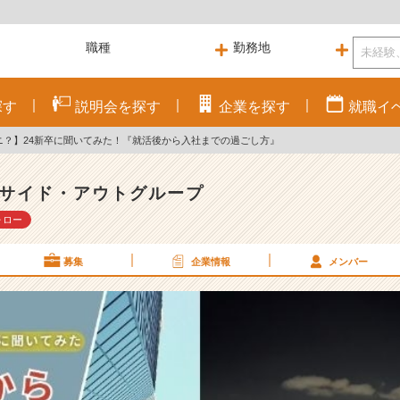
探す
説明会を
探す
企業を
探す
就職
イ
ナニ？】24新卒に聞いてみた！『就活後から入社までの過ごし方』
サイド・アウトグループ
ォロー
募集
企業情報
メンバー