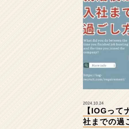
活
後
か
ら
入
社
ま
で
の
過
ご
し
方』
【イ
ン
サ
イ
2024.10.24
ド・
【IOGっ
ア
ウ
社までの過
ト