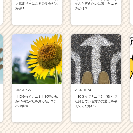
人採用担当による説明会が大
ゃんと答えたのに落ちた…そ
好評！
の訳は？
2026.07.27
2026.07.24
【IOGってナニ？】26卒の私
【IOGってナニ？】『御社で
がIOGに入社を決めた、2つ
活躍している方の共通点を教
の理由🌼
えてください』