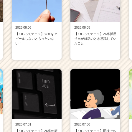
2026.08.06
2026.08.05
【IOGってナニ？】未来をア
【IOGってナニ？】26卒採用
ピールしないともったいな
担当が就活のとき意識してい
い！
たこと
2026.07.31
2026.07.30
【IOGってナニ？】26卒の新
【IOGってナニ？】面接でち