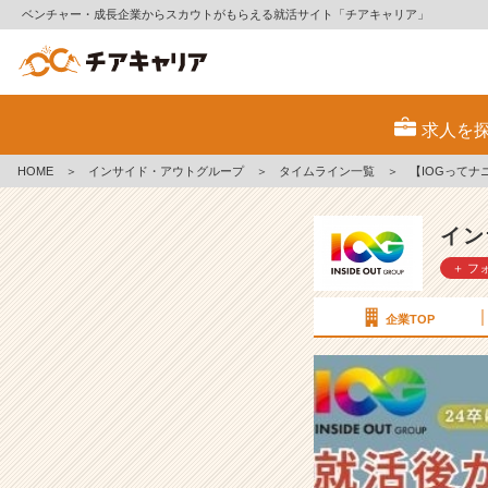
ベンチャー・成長企業からスカウトがもらえる就活サイト「チアキャリア」
【I
O
求人を
G
っ
HOME
＞
インサイド・アウトグループ
＞
タイムライン一覧
＞
【IOGって
て
ナ
ニ？】
イン
2
＋ フ
4
新
卒
企業TOP
に
聞
い
て
み
た！
『就