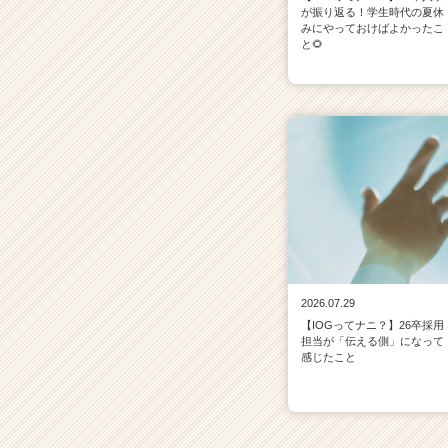
が振り返る！学生時代の夏休
みにやっておけばよかったこ
と🌻
2026.07.29
【IOGってナニ？】26卒採用
担当が「伝える側」になって
感じたこと