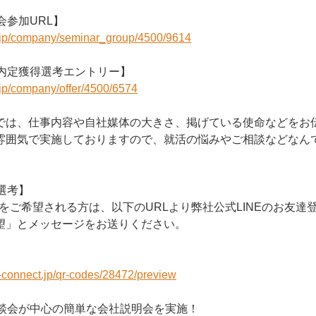
会参加URL】
r.jp/company/seminar_group/4500/9614
期内定獲得選考エントリー】
r.jp/company/offer/4500/6574
では、仕事内容や自社媒体の大きさ、掲げている使命などをお
雰囲気で実施しておりますので、就活の悩みやご相談などなん
選考】
考をご希望される方は、以下のURLより弊社公式LINEのお友達
望」とメッセージをお送りください。
e-connect.jp/qr-codes/28472/preview
座談会が中心の簡単な会社説明会を実施！